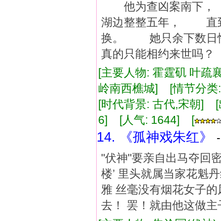
他为查凶案南下， 
湖边整整五年， 直
换。 她只余下数日
真的只能相约来世吗？
[主要人物: 霍霆矶 叶疏
岭南西樵城] [情节分类
[时代背景: 古代,宋朝] [出版
6] [人气: 1644] [
14. 《孤神戏朱红》
"伏神"要亲自出马夺回
楼’ 里头就属当家花魁
雅 丝毫没有烟花女子的
去！ 罢！就由他这做主子的