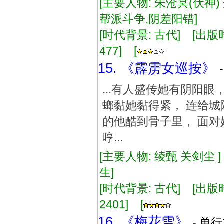
[主要人物: 朱沧冥(伏神)
帮派斗争,阴差阳错]
[时代背景: 古代] [出版时间:
477] [
15. 《霹雳女巡按》
...有人盛传她有阴阳
螂黏她黏得紧， 连给城
的他酷到骨子里， 面对
哼...
[主要人物: 绫甄 关剑尘 
生]
[时代背景: 古代] [出版时间:
2401] [
16. 《梅花雪》
- 单行