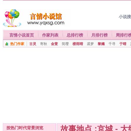
小说
言情小说首页
作家列表
总排行榜
月排行榜
周排行
热门作家
古灵
寄秋
金萱
简璎
楼雨晴
裘梦
黎孅
千寻
于晴
故事地点 :京城 - 
按热门时代背景浏览