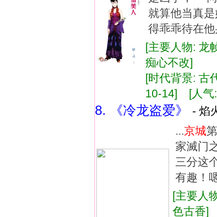
就算他当真是
得乖乖待在他
[主要人物: 龙
痴心不改]
[时代背景: 古代
10-14] [人气:
8. 《冷龙盗爱》
- 焰
...
京城
家滅门之
三分这
有趣！嗯
[主要人物
色古香