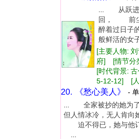
... 从
回， 前尘
醉着过日子
般鲜活的女子
[主要人物: 
府] [情节分
[时代背景: 古代
5-12-12] [
20. 《愁心美人》
- 
... 全家被抄的她
但人情冰冷，无人肯向
迫不得已，她与他订
...