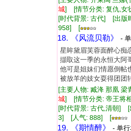
城
] [情节分类: 复仇,
[时代背景: 古代] [出版时间:
958] [
18. 《风流贝勒》
- 
星眸黛眉芙蓉面醉心痴
擷取这一季的永恒大阿
他可是姐妹们情愿倒帖
被放羊的妓女耍得团团
[主要人物: 臧洚 那凰 梁
城
] [情节分类: 帝王
[时代背景: 古代,清朝] [出版
3] [人气: 888] [
19. 《期情醉》
- 单行