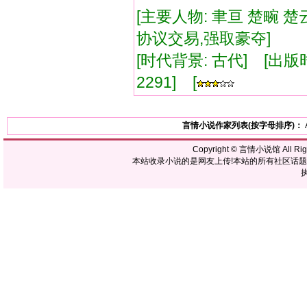
[主要人物: 聿亘 楚畹 楚
协议交易,强取豪夺]
[时代背景: 古代] [出版时间:
2291] [
言情小说作家列表(按字母排序)：
Copyright ©
言情小说馆
All R
本站收录小说的是网友上传!本站的所有社区话
执