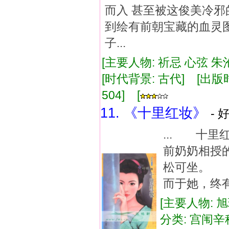
而入 甚至被这俊美冷邪
到绘有前朝宝藏的血灵图
子...
[主要人物: 祈忌 心弦 朱
[时代背景: 古代] [出版时间:
504] [
11. 《十里红妆》
- 
... 十
前奶奶相授
松可坐。 
而于她，终
[主要人物: 
分类: 宫闱