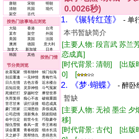
唐朝
宋朝
明朝
0.0026秒)
清朝
民国
现代
架空
古代
1. 《辗转红莲》
- 单
按热门故事地点浏览
大陆
香港
台湾
本书暂缺简介
某市
架空
外国
美国
英国
法国
[主要人物: 段言武 苏兰
澳洲
德国
意大利
加拿大
新加坡
日本
恋成真]
韩国
其他
按热门情
[时代背景: 清朝] [出版时间:
节分类浏览
欢喜冤家
情有独钟
候门似海
0] [
别后重逢
一见钟情
青梅竹马
日久生情
古色古香
近水楼台
2. 《梦·蝴蝶》
- 醉卧
后知后觉
灵异神怪
斗气冤家
死缠烂打
穿越时空
摩登世界
暂缺
失而复得
痴心不改
破镜重圆
苦尽甘来
误打误撞
暗恋成真
[主要人物: 无祯 墨尘 夕
豪门世家
江湖恩怨
弄假成真
公司恋情
清新隽永
阴差阳错
移]
命中注定
前世今生
巧取豪夺
报仇雪恨
春风一度
帝王将相
[时代背景: 古代] [出版时间:
误会重重
青春校园
细水长流
天之娇子
黑帮情仇
患得患失