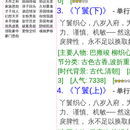
0] [
天作之和
因祸得福
协议买卖
家族恩怨
浪子回头
久别重逢
3. 《丫鬟(下)》
- 单行
才子佳人
虐恋情深
异国情缘
幻想天开
女扮男装
你情我愿
杀手情缘
架空历史
异国奇缘
丫鬟织心，八岁入府，
假凤虚凰
破案悬疑
阴错阳差
力、谨慎、机敏── 然
强取豪夺
爱恨交织
魂驰梦移
豪门恩怨
戾脾性， 永不足以换
[主要人物: 巴雍竣 柳织
节分类: 古色古香,波折
[时代背景: 古代,清朝] [出版
3] [人气: 7338] [
4. 《丫鬟(上)》
- 单行
丫鬟织心，八岁入府，
力、谨慎、机敏── 然
戾脾性， 永不足以换