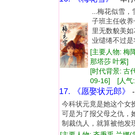
...梅花似
子班主任收养
里无数貌美如
业缱绻不过是
[主要人物: 梅
那塔莎 叶紫]
[时代背景: 古代,
09-16] [人气:
17. 《愿娶状元郎》
今科状元竟是她这个女
可是为了报父母之仇，
制裁仇人，就算被他发
[主要人物: 齐秉禹 兰娜(