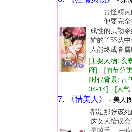
古怪精灵的
他要完全拥
成性的贝勒
妒的丫环从
人能终成眷属
[主要人物: 玄
府] [情节分
[时代背景: 古代
04-14] [人气:
7. 《惜美人》
- 美人图
都是那张该死
这女人给误会
是凶手， 一