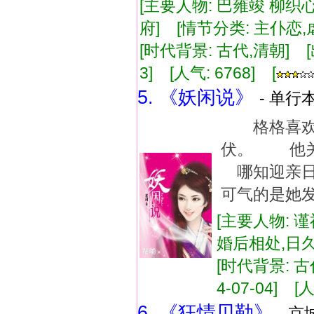
[主要人物: 巴雍竣 柳织
府] [情节分类: 主仆恋
[时代背景: 古代,清朝] [出版
3] [人气: 6768] [
5. 《妖闲说》
- 单行本
格格喜欢
伏。 他
哪知迎亲
可气的是她
[主要人物: 谨
婚后相处,日
[时代背景: 古代
4-07-04] [人
6. 《狂情贝勒》
- 京