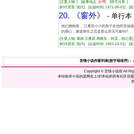
[主要人物: ] [故事地点:
台湾
] [情节分类: ]
[时代背景: 现代] [出版时间: 1971-06-01] [发布
20. 《窗外》
- 单行本 
他们拥抱着， 江雁容小小的身子在他怀里抽
的痛心，难道师生之恋是那么罪无可赦吗? ...
[主要人物: 康南 江雁容 周雅安，何淇，程心雯]
[时代背景: 现代] [出版时间: 1963-10-01] [发布
言情小说作家列表(按字母排序)：
Copyright ©
言情小说馆
All R
本站收录小说的是网友上传!本站的所有社区话
执