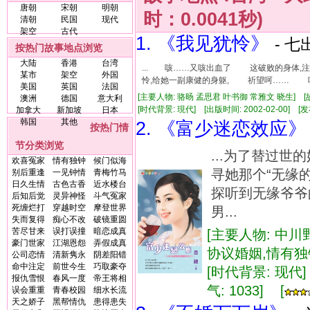
唐朝
宋朝
明朝
时：0.0041秒)
清朝
民国
现代
架空
古代
1. 《我见犹怜》
- 七
按热门故事地点浏览
大陆
香港
台湾
... 咳……又咳出血了 这破败的身体
某市
架空
外国
怜,给她一副康健的身躯, 祈望呵…… 咳
美国
英国
法国
[主要人物: 骆旸 孟思君 叶书御 常雅文 晓生] 
澳洲
德国
意大利
[时代背景: 現代] [出版时间: 2002-02-00] [发布
加拿大
新加坡
日本
韩国
其他
2. 《富少迷恋效应》
按热门情
节分类浏览
...为了替过
欢喜冤家
情有独钟
候门似海
寻她那个“无缘
别后重逢
一见钟情
青梅竹马
日久生情
古色古香
近水楼台
探听到无缘爷爷
后知后觉
灵异神怪
斗气冤家
死缠烂打
穿越时空
摩登世界
男...
失而复得
痴心不改
破镜重圆
苦尽甘来
误打误撞
暗恋成真
[主要人物: 中川
豪门世家
江湖恩怨
弄假成真
协议婚姻,情有
公司恋情
清新隽永
阴差阳错
命中注定
前世今生
巧取豪夺
[时代背景: 现代] 
报仇雪恨
春风一度
帝王将相
气: 1033] [
误会重重
青春校园
细水长流
天之娇子
黑帮情仇
患得患失