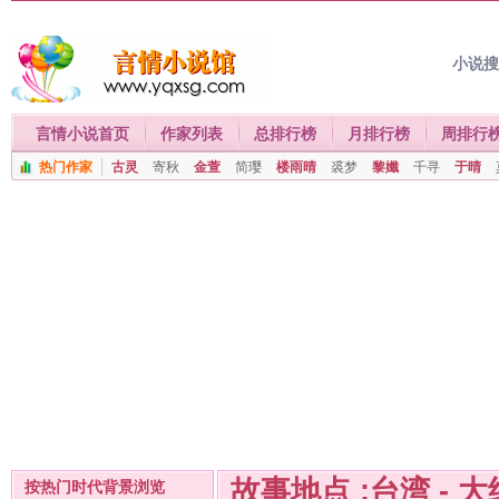
小说
言情小说首页
作家列表
总排行榜
月排行榜
周排行
热门作家
古灵
寄秋
金萱
简璎
楼雨晴
裘梦
黎孅
千寻
于晴
故事地点 :台湾 - 
按热门时代背景浏览