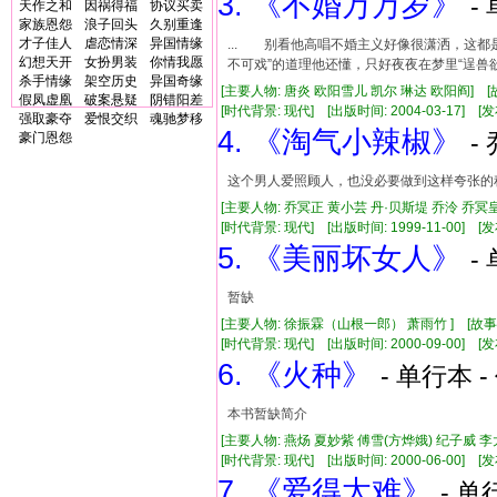
3. 《不婚万万岁》
-
天作之和
因祸得福
协议买卖
家族恩怨
浪子回头
久别重逢
才子佳人
虐恋情深
异国情缘
... 别看他高唱不婚主义好像很潇洒，这
幻想天开
女扮男装
你情我愿
不可戏”的道理他还懂，只好夜夜在梦里“逞兽欲
杀手情缘
架空历史
异国奇缘
[主要人物: 唐炎 欧阳雪儿 凯尔 琳达 欧阳阎] 
假凤虚凰
破案悬疑
阴错阳差
[时代背景: 现代] [出版时间: 2004-03-17] [发布
强取豪夺
爱恨交织
魂驰梦移
4. 《淘气小辣椒》
-
豪门恩怨
这个男人爱照顾人，也没必要做到这样夸张的
[主要人物: 乔冥正 黄小芸 丹·贝斯堤 乔泠 乔冥
[时代背景: 现代] [出版时间: 1999-11-00] [发布
5. 《美丽坏女人》
-
暂缺
[主要人物: 徐振霖（山根一郎） 萧雨竹 ] [故
[时代背景: 现代] [出版时间: 2000-09-00] [发布时
6. 《火种》
- 单行本 -
本书暂缺简介
[主要人物: 燕炀 夏妙紫 傅雪(方烨娥) 纪子威 
[时代背景: 现代] [出版时间: 2000-06-00] [发布
7. 《爱得太难》
- 单