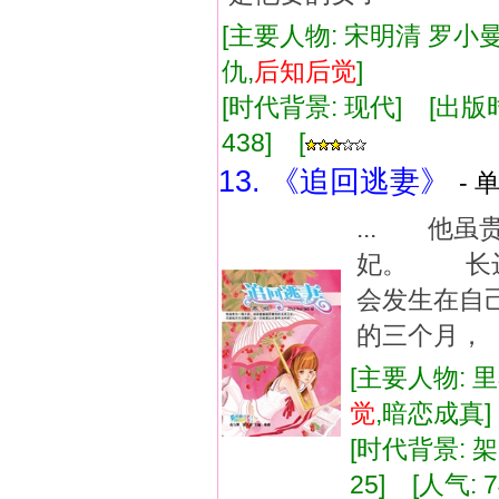
[主要人物: 宋明清 罗小曼
仇,
后知
后
觉
]
[时代背景: 现代] [出版时间:
438] [
13. 《追回逃妻》
- 
... 他
妃。 长
会发生在自
的三个月，
[主要人物: 
觉
,暗恋成真
[时代背景: 架空
25] [人气: 7