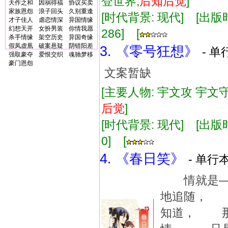
登世界,
后知
后
觉
]
天作之和
因祸得福
协议买卖
家族恩怨
浪子回头
久别重逢
[时代背景: 现代] [出版时间:
才子佳人
虐恋情深
异国情缘
幻想天开
女扮男装
你情我愿
286] [
杀手情缘
架空历史
异国奇缘
假凤虚凰
破案悬疑
阴错阳差
3. 《零号狂想》
- 单
强取豪夺
爱恨交织
魂驰梦移
豪门恩怨
文案暂缺
[主要人物: 宇文攻 宇文守
后
觉
]
[时代背景: 现代] [出版时间:
0] [
4. 《春日笑》
- 单行本
情就是—
地追随， 
知道， 那