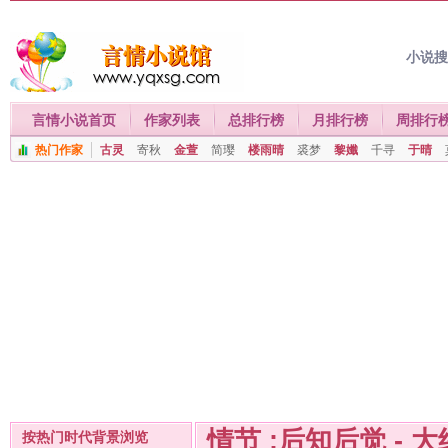
小说
言情小说首页
作家列表
总排行榜
月排行榜
周排行
热门作家
古灵
寄秋
金萱
简璎
楼雨晴
裘梦
黎孅
千寻
于晴
情节 :后知后觉 - 
按热门时代背景浏览