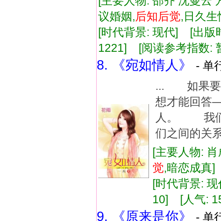
[主要人物: 邵齐 沈曼云 
议婚姻,
后知
后
觉
,日久
[时代背景: 现代] [出版时间:
1221] [阅读参考指数: 
8. 《宛如情人》
- 单
... 如
想才能回答
人。 我
们之间的关系
[主要人物: 肖
觉
,暗恋成真
[时代背景: 现代
10] [人气: 1
9. 《原来是你》
- 单