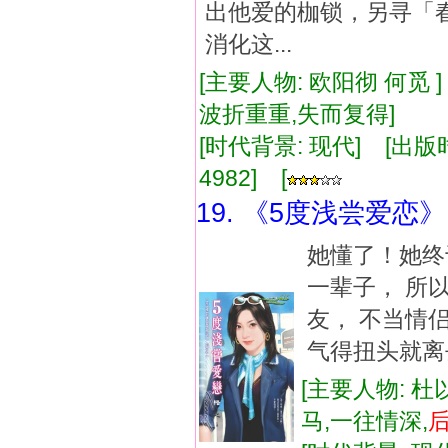
出他爱的枷锁，另寻
消化这...
[主要人物: 欧阳彻 何觅 
波折重重,失而复得]
[时代背景: 现代] [出版时间:
4982] [
19. 《5度浅尝爱恋》
她懂了！她终
一辈子， 所
友， 不当情
气得扭头就离
[主要人物: 杜
马,一往情深,