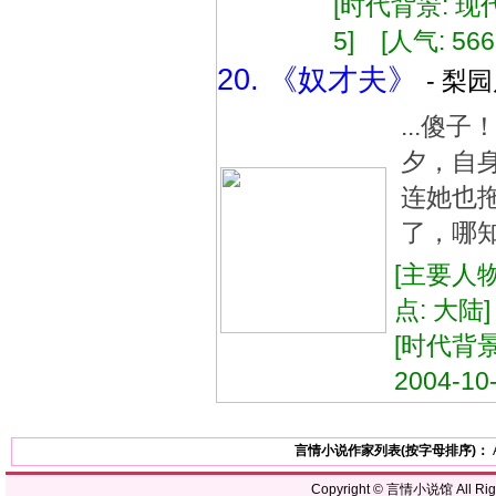
[时代背景: 现代]
5] [人气: 566
20. 《奴才夫》
- 梨园
...傻
夕，自
连她也拖
了，哪知
[主要人物
点: 大陆
[时代背景
2004-10
言情小说作家列表(按字母排序)：
Copyright ©
言情小说馆
All R