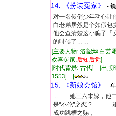
14. 《扮装冤家》
- 
对一名俊俏少年动心让
白老弟居然是个如假包
他会查清楚这小骗子「
的时候了……
[主要人物: 洛韶烨 白芸霜
欢喜冤家,
后知
后
觉
]
[时代背景: 古代] [出版时间:
1553] [
15. 《新娘会馆》
- 
... 她三六未嫁，
是“不伦”之恋？ 
成功跳槽之赐， 总