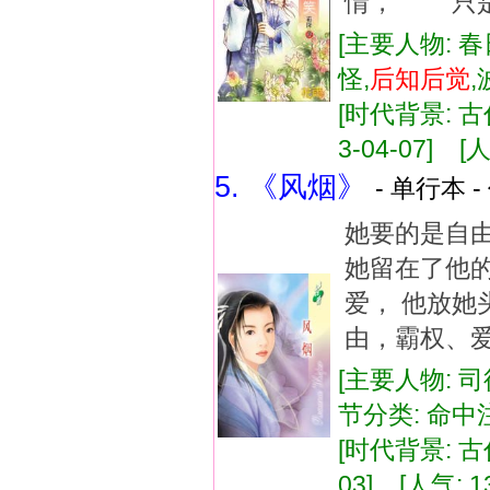
情， 只是
[主要人物: 春
怪,
后知
后
觉
[时代背景: 古代
3-04-07] [人
5. 《风烟》
- 单行本 -
她要的是自
她留在了他的
爱， 他放她
由，霸权、
[主要人物: 司
节分类: 命
[时代背景: 古代
03] [人气: 1