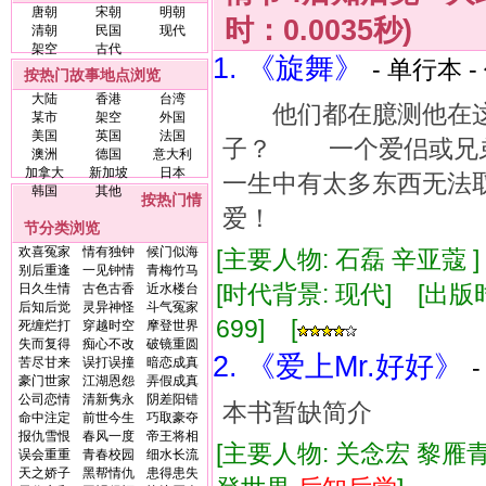
唐朝
宋朝
明朝
时：0.0035秒)
清朝
民国
现代
架空
古代
1. 《旋舞》
- 单行本 -
按热门故事地点浏览
大陆
香港
台湾
他们都在臆测他在这
某市
架空
外国
美国
英国
法国
子？ 一个爱侣或兄
澳洲
德国
意大利
加拿大
新加坡
日本
一生中有太多东西无
韩国
其他
按热门情
爱！
节分类浏览
欢喜冤家
情有独钟
候门似海
[主要人物: 石磊 辛亚蔻 
别后重逢
一见钟情
青梅竹马
[时代背景: 现代] [出版时间:
日久生情
古色古香
近水楼台
后知后觉
灵异神怪
斗气冤家
699] [
死缠烂打
穿越时空
摩登世界
失而复得
痴心不改
破镜重圆
2. 《爱上Mr.好好》
苦尽甘来
误打误撞
暗恋成真
豪门世家
江湖恩怨
弄假成真
公司恋情
清新隽永
阴差阳错
本书暂缺简介
命中注定
前世今生
巧取豪夺
报仇雪恨
春风一度
帝王将相
[主要人物: 关念宏 黎雁青
误会重重
青春校园
细水长流
天之娇子
黑帮情仇
患得患失