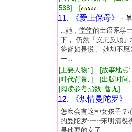
588] [
11. 《爱上保母》
- 
...她，堂堂的土语系
下， 仍然「义无反顾
爸皆如是说。 她却不愿
一...
[主要人物: ] [故事地点:
[时代背景: ] [出版时间: 1
[阅读参考指数: 暂无]
12. 《炽情曼陀罗》
怎麽会有这种女孩子？
的曼陀罗┅┅宋明清凝
是他要的女子