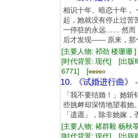
相识十年、暗恋十年， 
起，她就没有停止过苦
一停驻的永远…… 然而
后才发现—— 原来，
[主要人物: 祁劲 楼珊珊 
[时代背景: 现代] [出版时间:
6771] [
10. 《试婚进行曲》
「我不要结婚！」她斩
些挑衅却深情地望着她
「遗愿」，除非她嫁，
[主要人物: 褚群毅 杨秋苓
[时代背景: 现代] [出版时间: