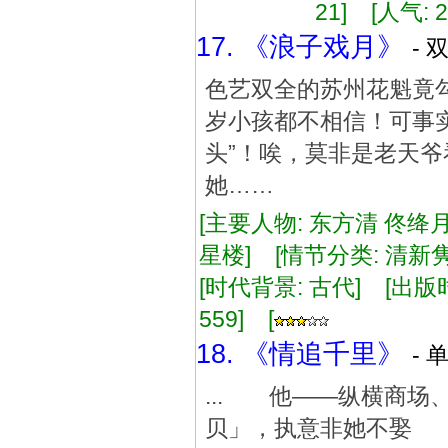
21] [人气: 2
17. 《浪子戏月》
- 
色艺双全的苏州花魁竟
岁小孩都不相信！可事
头”！唉，莫非是老天爷
她……
[主要人物: 东方清 佟绛
星楼] [情节分类: 清新隽
[时代背景: 古代] [出版时间:
559] [
18. 《情追千里》
- 
... 他——纵横商
贝」，执意非她不娶