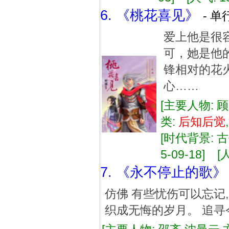
6. 《桃花喜见》
- 单
爱上他是很
可，她是他的
锋相对的花
心……
[主要人物: 
类:
后知
后
觉
[时代背景: 古
5-09-18] [
7. 《永不停止的歌》
仿佛 有些忧伤可以忘记,
织成无悔的岁月。 追寻