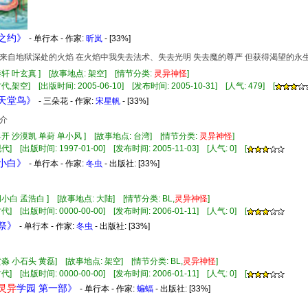
年之约》
- 单行本 - 作家:
昕岚
- [33%]
来自地狱深处的火焰 在火焰中我失去法术、失去光明 失去魔的尊严 但获得渴望的永
秦轩 叶玄真 ] [故事地点: 架空] [情节分类:
灵异
神怪
]
,架空] [出版时间: 2005-06-10] [发布时间: 2005-10-31] [人气: 479] [
见天堂鸟》
- 三朵花 - 作家:
宋星帆
- [33%]
介
单开 沙漠凯 单葑 单小风 ] [故事地点: 台湾] [情节分类:
灵异
神怪
]
] [出版时间: 1997-01-00] [发布时间: 2005-11-03] [人气: 0] [
狐小白》
- 单行本 - 作家:
冬虫
- 出版社:
[33%]
胡小白 孟浩白 ] [故事地点: 大陆] [情节分类: BL,
灵异
神怪
]
] [出版时间: 0000-00-00] [发布时间: 2006-01-11] [人气: 0] [
神祭》
- 单行本 - 作家:
冬虫
- 出版社:
[33%]
黄淼 小石头 黄磊] [故事地点: 架空] [情节分类: BL,
灵异
神怪
]
] [出版时间: 0000-00-00] [发布时间: 2006-01-11] [人气: 0] [
灵异
学园 第一部》
- 单行本 - 作家:
蝙蝠
- 出版社:
[33%]