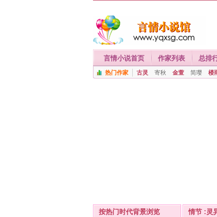
言情小说首页
作家列表
总排
热门作家
古灵
寄秋
金萱
简璎
楼
按热门时代背景浏览
情节 :灵