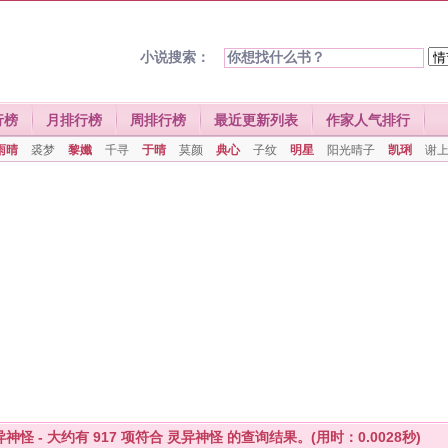
小说搜索：
行榜
月排行榜
周排行榜
最近更新列表
作家人气排行
雨晴
裘梦
黎孅
千寻
于晴
莫颜
典心
子纹
明星
阳光晴子
凯琍
谢
异神怪 - 大约有
917
项符合
灵异神怪
的查询结果。(用时：0.0028秒)