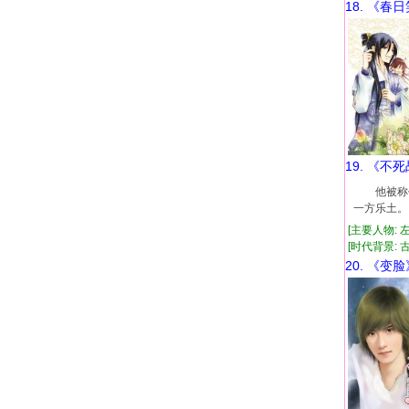
18. 《春
19. 《不
他被称作
一方乐土
[主要人物: 
[时代背景: 古代
20. 《变脸