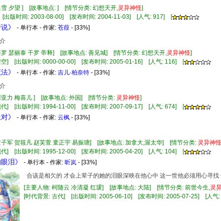
银雪 夕望 ] [故事地点: ] [情节分类: 幻想天开,
灵异
神怪
]
[出版时间: 2003-08-00] [发布时间: 2004-11-03] [人气: 917] [
传说》
- 单行本 - 作家:
苍葭
- [33%]
介
荼罗 瑟丽泰 干罗 帝释] [故事地点: 善见城] [情节分类: 幻想天开,
灵异
神怪
]
] [出版时间: 0000-00-00] [发布时间: 2005-01-16] [人气: 116] [
魔法》
- 单行本 - 作家:
吉儿·柏奈特
- [33%]
介
柯亚力 梅喜儿 ] [故事地点: 外国] [情节分类:
灵异
神怪
]
] [出版时间: 1994-11-00] [发布时间: 2007-09-17] [人气: 674] [
派对》
- 单行本 - 作家:
云枫
- [33%]
童子军 贺筱凡 赵芙萱 童正宇 易振瑭] [故事地点: 加拿大,渥太华] [情节分类:
灵异
神
] [出版时间: 1995-12-00] [发布时间: 2005-04-20] [人气: 104] [
的眼泪》
- 单行本 - 作家:
昕岚
- [33%]
合该是相欠的 才会上辈子的她的泪眼深映在他心中 这一世他必须用心寻找
[主要人物: 柯随云 冷清凝 红瑗] [故事地点: 大陆] [情节分类: 前世今生,
灵
[时代背景: 古代] [出版时间: 2005-06-10] [发布时间: 2005-07-25] [人气: 