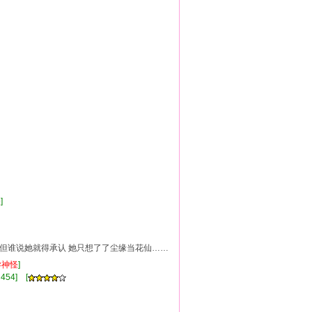
怪
]
 但谁说她就得承认 她只想了了尘缘当花仙……
异
神怪
]
454] [