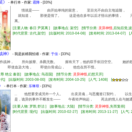
日笑》
- 单行本 - 作家:
霜降
- [33%]
情就是—— 由开始单纯的留意， 至目光不由自主地追随， 
就知道， 那便是情了。 这是他在多年以后才悟出的事情， 只
离。
[主要人物: 春日 尹莫离 ] [故事地点: 架空] [情节分类:
灵异
神怪
,后知后觉,
[时代背景: 古代,架空] [出版时间: 2010-04-08] [发布时间: 2013-04-07] [人
死战神》
- 我是妖精我怕谁 - 作家:
于佳
- [33%]
战神， 所向披靡、杀戮无数。 握有天下，他的双手依旧空空。 她的歌
。 即使血染大地， 即使白骨成山， 他也在所不惜。
左尊 绝尘 秦首] [故事地点: 鸟语国] [情节分类:
灵异
神怪
,幻想天开]
] [出版时间: 2003-08-00] [发布时间: 2004-10-25] [人气: 1408] [
》
- 单行本 - 作家:
乐琳琅
- [33%]
... 他想要变成另外一个人。 出卖灵魂，与恶魔签订契约， 以
是，诡异的事件不断发生—— 午夜铃声响起， 死去的情人在与她通话
[主要人物: 罗凯 舒洁 ] [故事地点: 大陆] [情节分类:
灵异
神怪
,失而复得]
[时代背景: 现代] [出版时间: 2010-02-27] [发布时间: 2013-11-27] [人气: 2