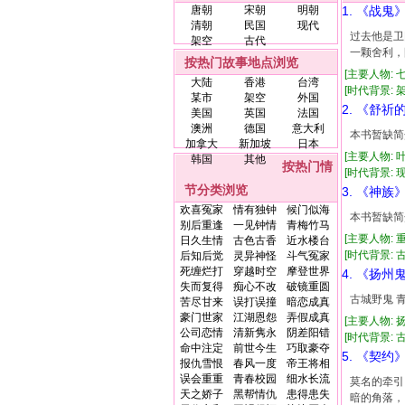
唐朝
宋朝
明朝
1. 《战鬼
清朝
民国
现代
过去他是卫
架空
古代
一颗舍利，
按热门故事地点浏览
[主要人物: 
大陆
香港
台湾
[时代背景: 架空
某市
架空
外国
2. 《舒祈
美国
英国
法国
澳洲
德国
意大利
本书暂缺简
加拿大
新加坡
日本
[主要人物: 
韩国
其他
按热门情
[时代背景: 现代
节分类浏览
3. 《神族
欢喜冤家
情有独钟
候门似海
本书暂缺简
别后重逢
一见钟情
青梅竹马
[主要人物: 
日久生情
古色古香
近水楼台
[时代背景: 古代
后知后觉
灵异神怪
斗气冤家
死缠烂打
穿越时空
摩登世界
4. 《扬州
失而复得
痴心不改
破镜重圆
古城野鬼 
苦尽甘来
误打误撞
暗恋成真
豪门世家
江湖恩怨
弄假成真
[主要人物: 
公司恋情
清新隽永
阴差阳错
[时代背景: 古代
命中注定
前世今生
巧取豪夺
5. 《契约
报仇雪恨
春风一度
帝王将相
误会重重
青春校园
细水长流
莫名的牵引
天之娇子
黑帮情仇
患得患失
暗的角落，