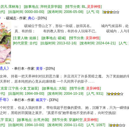
楼厉凡 霈林海 ] [故事地点: 拜特灵异学园] [情节分类: BL,
灵异
神怪
]
] [出版时间: 0000-00-00] [发布时间: 2006-05-08] [人气: 0] [
》
- 砚城志 - 作家:
典心
- [33%]
... 砚城位于雪山之下，形似一块砚，故得其名。 城内气候温和，
真、有的假； 有的教人害怕，有的令人玩味不已。 砚城内，人与非人
[主要人物: 姑娘 ] [故事地点: 砚城] [情节分类:
灵异
神怪
]
[时代背景: 古代] [出版时间: 2013-02-16] [发布时间: 2024-04-21] [人气: 1
空情人》
- 单行本 - 作家:
黄苓
- [33%]
女神。 持着一把天界神剑对抗邪恶力量； 并且消灭了许多黑暗之魔。 为了奖励她的
天界时， 原本纯然的心竟从此缠绕着 一个凡间男子的影子……
蓝克雷 江宁燕 小龙 艾迪亚] [故事地点: 大陆] [情节分类:
灵异
神怪
]
] [出版时间: 1994-09-00] [发布时间: 2004-10-19] [人气: 931] [
候千年》
- 单行本 - 作家:
戴芙宁
- [33%]
个时空里， 你走入我的世界， 带给我超乎想像的爱情。 她，沉睡下来，只为一瞬情
之时， 黑暗的羽翼随之展开。 “真爱不假”她带着他不变的承诺， 向时空挑战!
仇宇 雷岚 ] [故事地点: 台湾,外国] [情节分类: 穿越时空,
灵异
神怪
]
] [出版时间: 1994-10-00] [发布时间: 2004-11-02] [人气: 1097] [