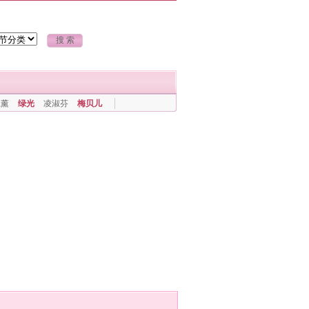
上薰
绿光
凌淑芬
梅贝儿