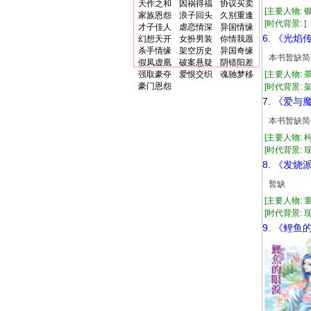
天作之和
因祸得福
协议买卖
[主要人物: 
家族恩怨
浪子回头
久别重逢
[时代背景: ] 
才子佳人
虐恋情深
异国情缘
6. 《光焰
幻想天开
女扮男装
你情我愿
杀手情缘
架空历史
异国奇缘
本书暂缺简
假凤虚凰
破案悬疑
阴错阳差
强取豪夺
爱恨交织
魂驰梦移
[主要人物: 
豪门恩怨
[时代背景: 架空
7. 《爱与
本书暂缺简
[主要人物: 
[时代背景: 现代
8. 《发烧
暂缺
[主要人物: 
[时代背景: 现代
9. 《鲤鱼