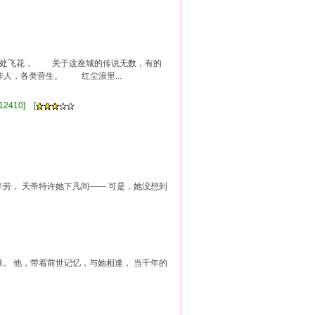
处处飞花， 关于这座城的传说无数，有的
，各类营生。 红尘浪里...
2410] [
辛劳， 天帝特许她下凡间—— 可是，她没想到
缘。 他，带着前世记忆，与她相逢， 当千年的