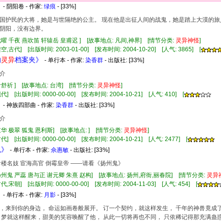
》
- 阴阳卷 - 作家:
绿痕
- [33%]
国护民的大将，她是与世隔绝的公主。 现在他是出征人间的战鬼，她是踏上大漠的旅
阴阳，没有边界。
七曜 千夜 燕吹笛 轩辕岳 皇甫迟 ] [故事地点: 凡间,神界] [情节分类:
灵异
神怪
]
,古代] [出版时间: 2003-01-00] [发布时间: 2004-10-20] [人气: 3865] [
的
灵异
档案夹》
- 单行本 - 作家:
染香群
- 出版社:
[33%]
介
叶舒祈 ] [故事地点: 台湾] [情节分类:
灵异
神怪
]
] [出版时间: 0000-00-00] [发布时间: 2004-10-21] [人气: 410] [
》
- 神族四部曲 - 作家:
染香群
- 出版社:
[33%]
介
重华 极翠 狐鬼 恩利斯] [故事地点: ] [情节分类:
灵异
神怪
]
] [出版时间: 0000-00-00] [发布时间: 2004-10-21] [人气: 2477] [
鬼》
- 单行本 - 作家:
佘惠敏
- 出版社:
[33%]
青楼名妓 宦海高官 倒霉皇帝 ——请看《扬州鬼》
扬州鬼 严蕊 唐与正 谢元卿 朱熹 赵构] [故事地点: 扬州,府衙,丽春院] [情节分类:
灵异
,宋朝] [出版时间: 0000-00-00] [发布时间: 2004-11-03] [人气: 454] [
》
- 单行本 - 作家:
月影
- [33%]
，来到你的身边， 命运如画卷般展开。 订一个契约，就这样发生， 千年的神兽竟成
 梦就这样醒来，甜美的笑容唤醒了他， 从此一切将再也不同， 只依稀记得那充满蛊