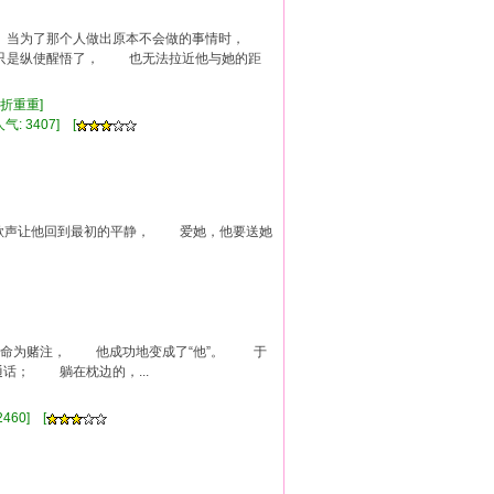
当为了那个人做出原本不会做的事情时，
是纵使醒悟了， 也无法拉近他与她的距
波折重重]
气: 3407] [
声让他回到最初的平静， 爱她，他要送她
生命为赌注， 他成功地变成了“他”。 于
； 躺在枕边的，...
460] [