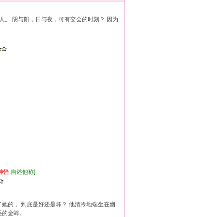
人。 阴与阳，日与夜，可有交会的时刻？ 因为
神怪
,自述他称]
了她的， 到底是好还是坏？ 他清冷地端坐在幽
惑的金眸。