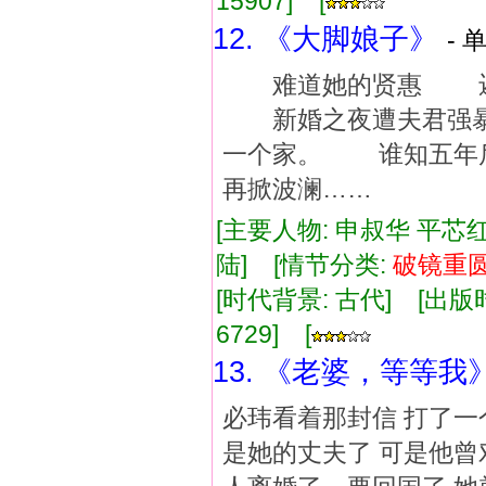
15907] [
12. 《大脚娘子》
- 
难道她的贤惠 还不
新婚之夜遭夫君强暴
一个家。 谁知五年
再掀波澜……
[主要人物: 申叔华 平芯
陆] [情节分类:
破镜重
[时代背景: 古代] [出版时间:
6729] [
13. 《老婆，等等我
必玮看着那封信 打了一
是她的丈夫了 可是他曾