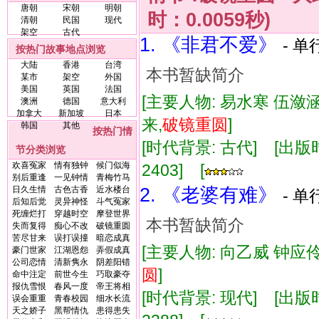
唐朝
宋朝
明朝
时：0.0059秒)
清朝
民国
现代
架空
古代
1. 《非君不爱》
- 单
按热门故事地点浏览
大陆
香港
台湾
本书暂缺简介
某市
架空
外国
美国
英国
法国
[主要人物: 易水寒 伍潋涵
澳洲
德国
意大利
加拿大
新加坡
日本
来,
破镜重圆
]
韩国
其他
按热门情
[时代背景: 古代] [出版时间:
节分类浏览
欢喜冤家
情有独钟
候门似海
2403] [
别后重逢
一见钟情
青梅竹马
日久生情
古色古香
近水楼台
2. 《老婆有难》
- 单
后知后觉
灵异神怪
斗气冤家
死缠烂打
穿越时空
摩登世界
本书暂缺简介
失而复得
痴心不改
破镜重圆
苦尽甘来
误打误撞
暗恋成真
[主要人物: 向乙威 钟应伶
豪门世家
江湖恩怨
弄假成真
公司恋情
清新隽永
阴差阳错
圆
]
命中注定
前世今生
巧取豪夺
报仇雪恨
春风一度
帝王将相
[时代背景: 现代] [出版时间:
误会重重
青春校园
细水长流
天之娇子
黑帮情仇
患得患失