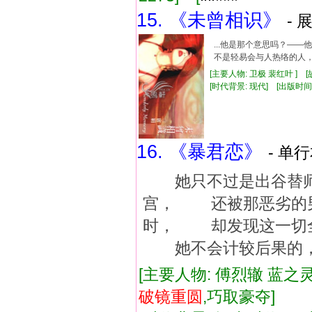
15. 《未曾相识》
- 
...他是那个意思吗？—
不是轻易会与人热络的人，
[主要人物: 卫极 裴红叶 ] 
[时代背景: 现代] [出版时间: 19
16. 《暴君恋》
- 单行
她只不过是出谷替师
宫， 还被那恶劣的
时， 却发现这一切
她不会计较后果的，
[主要人物: 傅烈辙 蓝之灵
破镜重圆
,巧取豪夺]