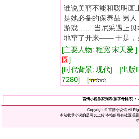
谁说美丽不能和聪明画上
是她必备的保养品 男人
游戏…… 当尼采遇上贝
地窜了开来—— 于是
[主要人物: 程宽 宋天爱 
圆
]
[时代背景: 现代] [出版时间:
7280] [
言情小说作家列表(按字母排序)：
Copyright ©
言情小说馆
All R
本站收录小说的是网友上传!本站的所有社区话
执