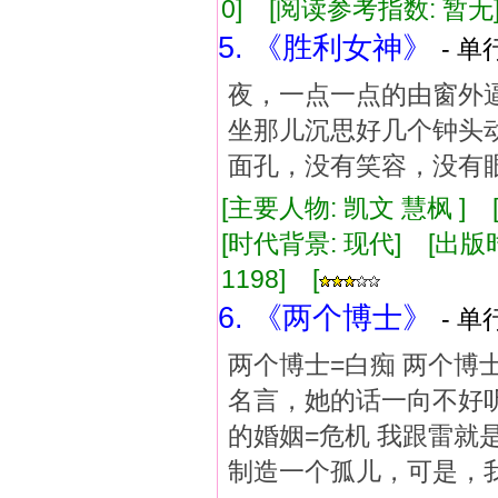
0] [阅读参考指数: 暂无
5. 《胜利女神》
- 单
夜，一点一点的由窗外
坐那儿沉思好几个钟头
面孔，没有笑容，没有
[主要人物: 凯文 慧枫 ]
[时代背景: 现代] [出版时间:
1198] [
6. 《两个博士》
- 单
两个博士=白痴 两个博
名言，她的话一向不好
的婚姻=危机 我跟雷
制造一个孤儿，可是，