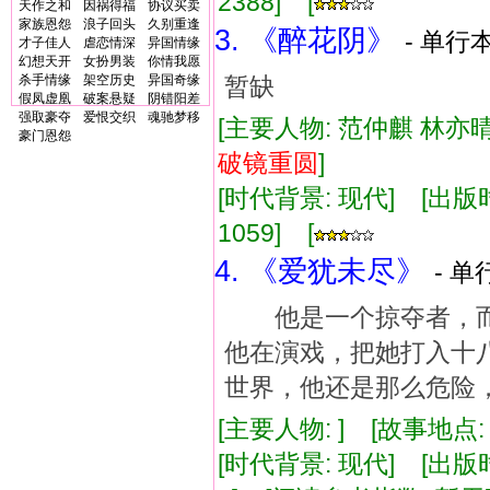
2388] [
天作之和
因祸得福
协议买卖
家族恩怨
浪子回头
久别重逢
3. 《醉花阴》
- 单行本
才子佳人
虐恋情深
异国情缘
幻想天开
女扮男装
你情我愿
杀手情缘
架空历史
异国奇缘
暂缺
假凤虚凰
破案悬疑
阴错阳差
强取豪夺
爱恨交织
魂驰梦移
[主要人物: 范仲麒 林亦晴
豪门恩怨
破镜重圆
]
[时代背景: 现代] [出版时间:
1059] [
4. 《爱犹未尽》
- 单
他是一个掠夺者，而
他在演戏，把她打入十
世界，他还是那么危险
[主要人物: ] [故事地点
[时代背景: 现代] [出版时间: