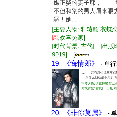
媒正娶的妻子耶， 
不但和别的男人眉来眼
恶！她...
[主要人物: 轩辕颉 衣蝶恋
圆
,欢喜冤家]
[时代背景: 古代] [出版时间:
9019] [
19. 《悔情郎》
- 单行
... 昔有唐伯虎三
为什么他还是不为所动
[主要人物: 诸葛怀瑾 沈从然
[时代背景: 古代] [出版时间: 
20. 《非你莫属》
- 