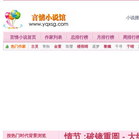
小说
言情小说首页
作家列表
总排行榜
月排行榜
周排行
热门作家
古灵
寄秋
金萱
简璎
楼雨晴
裘梦
黎孅
千寻
于晴
情节 :破镜重圆 - 
按热门时代背景浏览