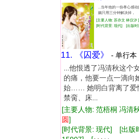
...当年他的一份孝
姻只用三分钟解决掉，
[主要人物: 苏亦文 林仪汐 
[时代背景: 现代] [出版时间: 
11. 《囚爱》
- 单行本 
...他恨透了冯清秋这
的痛，他要一点一滴向
始…… 她明白背离了
禁脔、床...
[主要人物: 范梧桐 冯清秋
圆
]
[时代背景: 现代] [出版时间: