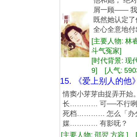
他和她， 绝
屑一顾—— 
既然她认定了
全心全意地付
[主要人物: 林
斗气冤家]
[时代背景: 现代]
9] [人气: 590
15. 《爱上别人的他
情窦小芽芽由捉弄开始。
长………… 可──不行
死档………… 怎么「办
媒………… 有影呒？
[主要人物: 邵翌 方容 ]