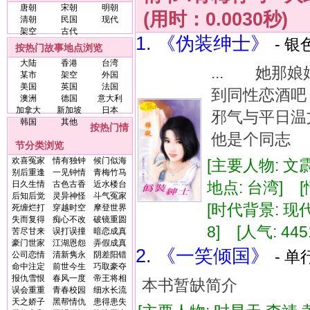
唐朝
宋朝
明朝
(用时：0.0030秒)
清朝
民国
现代
架空
古代
1. 《伪装绅士》
- 银
按热门故事地点浏览
大陆
香港
台湾
... 她那娘
某市
架空
外国
美国
英国
法国
到同性恋酒
澳洲
德国
意大利
加拿大
新加坡
日本
邪气与平日
韩国
其他
按热门情
他是个同志 
节分类浏览
欢喜冤家
情有独钟
候门似海
[主要人物: 文
别后重逢
一见钟情
青梅竹马
地点: 台湾] 
日久生情
古色古香
近水楼台
后知后觉
灵异神怪
斗气冤家
[时代背景: 现代]
死缠烂打
穿越时空
摩登世界
失而复得
痴心不改
破镜重圆
8] [人气: 445
苦尽甘来
误打误撞
暗恋成真
豪门世家
江湖恩怨
弄假成真
2. 《一笑倾国》
- 单
公司恋情
清新隽永
阴差阳错
命中注定
前世今生
巧取豪夺
报仇雪恨
春风一度
帝王将相
本书暂缺简介
误会重重
青春校园
细水长流
天之娇子
黑帮情仇
患得患失