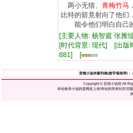
两小无猜、
青
梅竹
马
比特的箭竟射向了他
能令他们明白自己的
[主要人物: 杨智庭 张雅缇
[时代背景: 现代] [出版时间:
881] [
言情小说作家列表(按字母排序)：
Copyright ©
言情小说馆
All R
本站收录小说的是网友上传!本站的所有社区话
执