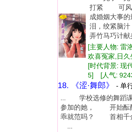
打紧 可风
成婚姻大事
泪，绞紧脑
弄竹马巧计献
[主要人物: 雷
欢喜冤家,日
[时代背景: 现代]
5] [人气: 924
18. 《涩·舞郎》
- 单
... 学校选修的舞
参加的她， 开始酝酿
乖就范吗？ 首相千
...