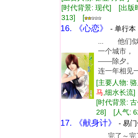
[时代背景: 现代] [出版时间:
313] [
16. 《心恋》
- 单行本 
... 他们
一个城市，
——除夕
连一年相见一
[主要人物: 
马
,细水长流
[时代背景: 古代
28] [人气: 6
17. 《献身计》
- 易门
完了～完了