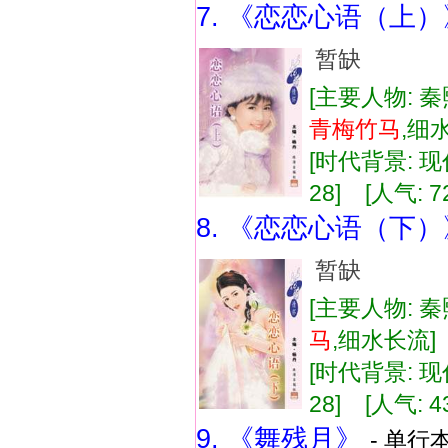
7. 《恋恋心语（上）
暂缺
[主要人物: 秦
青
梅竹
马
,细
[时代背景: 现代
28] [人气: 7
8. 《恋恋心语（下）
暂缺
[主要人物: 秦
马
,细水长流
[时代背景: 现代
28] [人气: 4
9. 《舞残月》
- 单行本