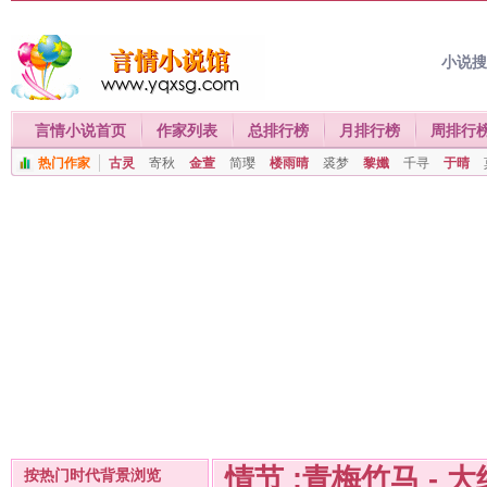
小说
言情小说首页
作家列表
总排行榜
月排行榜
周排行
热门作家
古灵
寄秋
金萱
简璎
楼雨晴
裘梦
黎孅
千寻
于晴
情节 :青梅竹马 - 
按热门时代背景浏览