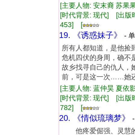
[主要人物: 安末裔 苏果果
[时代背景: 现代] [出版时间:
453] [
19. 《诱惑妹子》
- 
所有人都知道，是他捡
危机四伏的身周，确不
故乡找寻自己的仇人，
前，可是这一次……她
[主要人物: 蓝仲昊 夏依影
[时代背景: 现代] [出版时间:
782] [
20. 《情似琉璃梦》
他疼爱倔强、灵慧