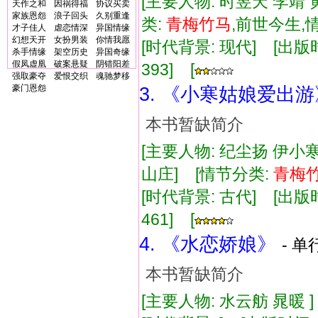
[主要人物: 时昱天 李靖 
天作之和
因祸得福
协议买卖
家族恩怨
浪子回头
久别重逢
类:
青
梅竹
马
,前世今生
才子佳人
虐恋情深
异国情缘
幻想天开
女扮男装
你情我愿
[时代背景: 现代] [出版时间:
杀手情缘
架空历史
异国奇缘
假凤虚凰
破案悬疑
阴错阳差
393] [
强取豪夺
爱恨交织
魂驰梦移
豪门恩怨
3. 《小寒姑娘爱出游
本书暂缺简介
[主要人物: 纪尘扬 伊
山庄] [情节分类:
青
梅
[时代背景: 古代] [出版时间:
461] [
4. 《水恋娇娘》
- 单
本书暂缺简介
[主要人物: 水云舫 晁暖 