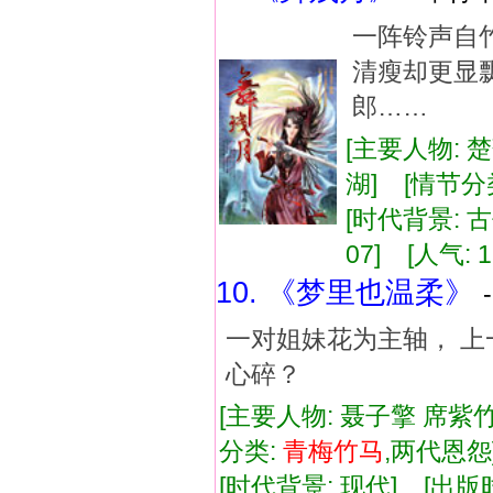
一阵铃声自
清瘦却更显
郎……
[主要人物: 
湖] [情节分
[时代背景: 古代
07] [人气: 1
10. 《梦里也温柔》
一对姐妹花为主轴， 上
心碎？
[主要人物: 聂子擎 席紫竹
分类:
青
梅竹
马
,两代恩
[时代背景: 现代] [出版时间: