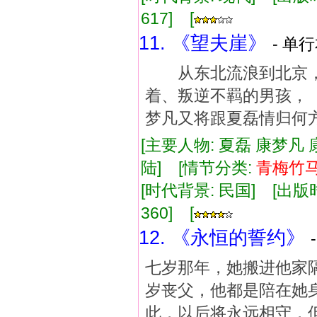
617] [
11. 《望夫崖》
- 单行
从东北流浪到北京，
着、叛逆不羁的男孩
梦凡又将跟夏磊情归何方？..
[主要人物: 夏磊 康梦凡 
陆] [情节分类:
青
梅竹
[时代背景: 民国] [出版时间:
360] [
12. 《永恒的誓约》
七岁那年，她搬进他家
岁丧父，他都是陪在她
此，以后将永远相守，