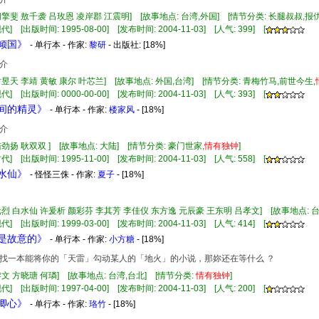
阎擎斐 敖千袭 吕玫恩 凌岸郡 江震明] [故事地点: 台湾,外国] [情节分类: 长腿叔叔,报
] [出版时间: 1995-08-00] [发布时间: 2004-11-03] [人气: 399] [
笑倾国》
- 单行本 - 作家:
黎研
- 出版社:
[18%]
介
时昱天 李靖 黄敏 康尔 叶芯兰] [故事地点: 外国,台湾] [情节分类: 青梅竹马,前世今生,
] [出版时间: 0000-00-00] [发布时间: 2004-11-03] [人气: 393] [
梢间的精灵》
- 单行本 - 作家:
楼家风
- [18%]
介
陆劲扬 耿双双 ] [故事地点: 大陆] [情节分类: 豪门世家,
情有
独钟
]
] [出版时间: 1995-11-00] [发布时间: 2004-11-03] [人气: 558] [
龙水仙》
- 怪怪三侏 - 作家:
夏子
- [18%]
元烈 白水仙 许爰析 颜彩芬 李其芳 李佳仪 东方逸 元辰豪 王东明 吕孝文] [故事地点: 台
] [出版时间: 1999-03-00] [发布时间: 2004-11-03] [人气: 414] [
不是故意的》
- 单行本 - 作家:
小方糖
- [18%]
找一本能将你的「天雷」勾动某人的「地火」的小说，那妳还在等什么 ？
黎文 方晓瑭 何璘] [故事地点: 台湾,台北] [情节分类:
情有
独钟
]
] [出版时间: 1997-04-00] [发布时间: 2004-11-03] [人气: 200] [
挽卿心》
- 单行本 - 作家:
珞竹
- [18%]