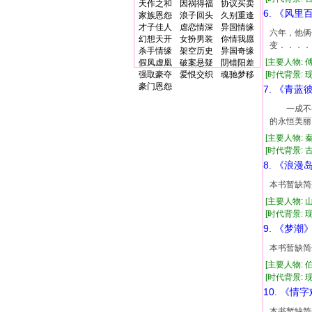
天作之和
因祸得福
协议买卖
6. 《风里
家族恩怨
浪子回头
久别重逢
才子佳人
虐恋情深
异国情缘
六年，他俩
幻想天开
女扮男装
你情我愿
变．．．．
杀手情缘
架空历史
异国奇缘
[主要人物: 
假凤虚凰
破案悬疑
阴错阳差
强取豪夺
爱恨交织
魂驰梦移
[时代背景: 现代
豪门恩怨
7. 《青蓝
一成不变
的永恒
[主要人物: 
[时代背景: 古代
8. 《浪漫
本书暂缺简
[主要人物: 
[时代背景: 现代
9. 《梦潮
本书暂缺简
[主要人物: 
[时代背景: 现代
10. 《情
本书暂缺简