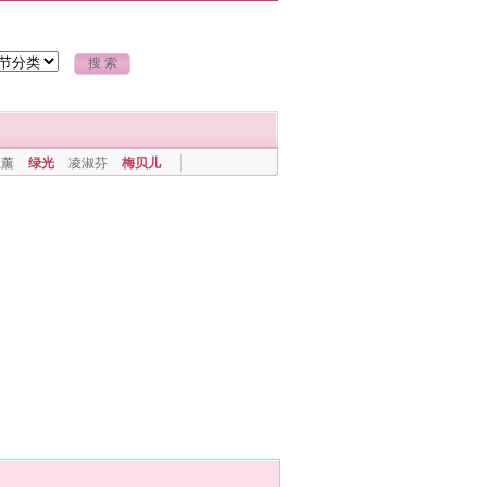
上薰
绿光
凌淑芬
梅贝儿