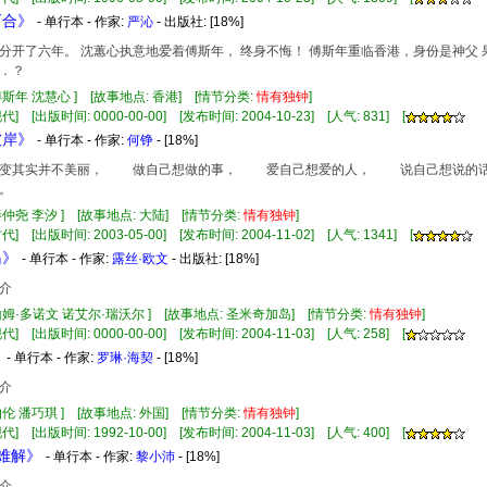
百合》
- 单行本 - 作家:
严沁
- 出版社:
[18%]
分开了六年。 沈蕙心执意地爱着傅斯年， 终身不悔！ 傅斯年重临香港，身份是神父 
．？
傅斯年 沈慧心 ] [故事地点: 香港] [情节分类:
情有
独钟
]
] [出版时间: 0000-00-00] [发布时间: 2004-10-23] [人气: 831] [
彼岸》
- 单行本 - 作家:
何铮
- [18%]
其实并不美丽， 做自己想做的事， 爱自己想爱的人， 说自己想说的
美丽。
秦仲尧 李汐 ] [故事地点: 大陆] [情节分类:
情有
独钟
]
] [出版时间: 2003-05-00] [发布时间: 2004-11-02] [人气: 1341] [
岛》
- 单行本 - 作家:
露丝·欧文
- 出版社:
[18%]
介
山姆·多诺文 诺艾尔·瑞沃尔 ] [故事地点: 圣米奇加岛] [情节分类:
情有
独钟
]
] [出版时间: 0000-00-00] [发布时间: 2004-11-03] [人气: 258] [
》
- 单行本 - 作家:
罗琳·海契
- [18%]
介
伯伦 潘巧琪 ] [故事地点: 外国] [情节分类:
情有
独钟
]
] [出版时间: 1992-10-00] [发布时间: 2004-11-03] [人气: 400] [
字难解》
- 单行本 - 作家:
黎小沛
- [18%]
介