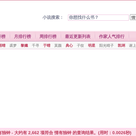
小说搜索：
行榜
月排行榜
周排行榜
最近更新列表
作家人气排行
雨晴
裘梦
黎孅
千寻
于晴
莫颜
典心
子纹
明星
阳光晴子
凯琍
谢
有独钟 - 大约有
2,662
项符合
情有独钟
的查询结果。(用时：0.0026秒)