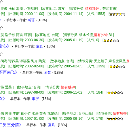
介
司徒傲 挽袖 海漠，傅天狂] [故事地点: 四方] [情节分类:
情有
独钟
，苦尽甘来]
] [出版时间: 2000-11-00] [发布时间: 2004-11-14] [人气: 1553] [
》
- 单行本 - 作家:
昕语
- [18%]
介
齐昊 洛子熙 阿雷 凯丽] [故事地点: 台湾] [情节分类: 细水长流,
情有
独钟
,BL]
] [出版时间: 2003-06-30] [发布时间: 2005-01-19] [人气: 0] [
妹甜心》
- 单行本 - 作家:
童真
- [18%]
介
傅闵骞 谭荞美 谭福葆 陶卉 陶竞] [故事地点: 台湾] [情节分类: 天之娇子,麻雀变凤凰,
] [出版时间: 2002-02-00] [发布时间: 2005-02-05] [人气: 1399] [
鸟不再南飞》
- 单行本 - 作家:
孟梵
- [18%]
方伟 爱桑 ] [故事地点: 台湾] [情节分类:
情有
独钟
]
] [出版时间: 1997-08-00] [发布时间: 2006-11-02] [人气: 184] [
鲜女》
- 单行本 - 作家:
李屏
- [18%]
耿伟 黑狼 季舫 花小竹 水菱 芙蓉 花姥姥] [故事地点: 百花山庄] [情节分类:
情有
独钟
] [出版时间: 1997-01-00] [发布时间: 2005-09-16] [人气: 179] [
女二男三分情》
- 单行本 - 作家:
夏凡
- [18%]