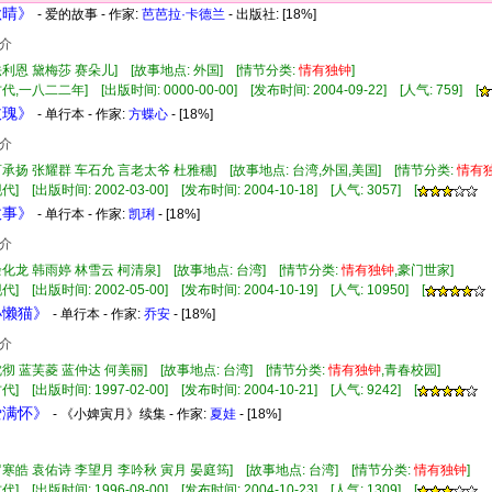
秋晴》
- 爱的故事 - 作家:
芭芭拉·卡德兰
- 出版社:
[18%]
介
法利恩 黛梅莎 赛朵儿] [故事地点: 外国] [情节分类:
情有
独钟
]
代,一八二二年] [出版时间: 0000-00-00] [发布时间: 2004-09-22] [人气: 759] [
玫瑰》
- 单行本 - 作家:
方蝶心
- [18%]
介
言承扬 张耀群 车石允 言老太爷 杜雅穗] [故事地点: 台湾,外国,美国] [情节分类:
情有
] [出版时间: 2002-03-00] [发布时间: 2004-10-18] [人气: 3057] [
故事》
- 单行本 - 作家:
凯琍
- [18%]
介
余化龙 韩雨婷 林雪云 柯清泉] [故事地点: 台湾] [情节分类:
情有
独钟
,豪门世家]
] [出版时间: 2002-05-00] [发布时间: 2004-10-19] [人气: 10950] [
小懒猫》
- 单行本 - 作家:
乔安
- [18%]
介
沈彻 蓝芙菱 蓝仲达 何美丽] [故事地点: 台湾] [情节分类:
情有
独钟
,青春校园]
] [出版时间: 1997-02-00] [发布时间: 2004-10-21] [人气: 9242] [
爱满怀》
- 《小婢寅月》续集 - 作家:
夏娃
- [18%]
罗寒皓 袁佑诗 李望月 李吟秋 寅月 晏庭筠] [故事地点: 台湾] [情节分类:
情有
独钟
]
] [出版时间: 1996-08-00] [发布时间: 2004-10-23] [人气: 1309] [