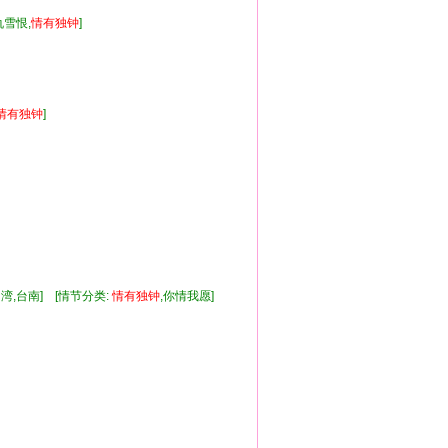
仇雪恨,
情有
独钟
]
情有
独钟
]
湾,台南] [情节分类:
情有
独钟
,你情我愿]