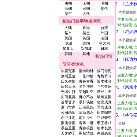
唐朝
宋朝
明朝
1. 《兰庄
清朝
民国
现代
本书暂缺简
架空
古代
[主要人物: 
按热门故事地点浏览
[时代背景: 古
大陆
香港
台湾
2. 《浴火
某市
架空
外国
美国
英国
法国
本书暂缺简
澳洲
德国
意大利
[主要人物: 
加拿大
新加坡
日本
[时代背景: 现代
韩国
其他
按热门情
3. 《床边
节分类浏览
本书暂缺简
欢喜冤家
情有独钟
候门似海
[主要人物: 
别后重逢
一见钟情
青梅竹马
[时代背景: 现代
日久生情
古色古香
近水楼台
后知后觉
灵异神怪
斗气冤家
4. 《亲亲
死缠烂打
穿越时空
摩登世界
本书暂缺简
失而复得
痴心不改
破镜重圆
苦尽甘来
误打误撞
暗恋成真
[主要人物: 
豪门世家
江湖恩怨
弄假成真
[时代背景: 古代
公司恋情
清新隽永
阴差阳错
5. 《将你
命中注定
前世今生
巧取豪夺
报仇雪恨
春风一度
帝王将相
暂缺
误会重重
青春校园
细水长流
[主要人物: 
天之娇子
黑帮情仇
患得患失
[时代背景: 古代