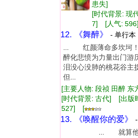
患失]
[时代背景: 现代]
7] [人气: 596
12. 《舞醉》
- 单行本 
... 红颜薄命多坎
醉化悲愤为力量出门
泪没心没肺的桃花谷主
但...
[主要人物: 段祯 田醉 东
[时代背景: 古代] [出版时间:
527] [
13. 《唤醒你的爱》
... 就