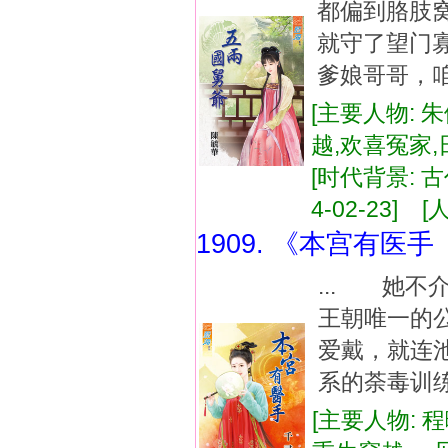
都偏到胳肢
就守了望门
爹娘哥哥，咱
[主要人物: 
越,欢喜冤家
[时代背景: 古代
4-02-23] [
1909. 《本宫有医
... 她
王朝唯一的
爱戴，就连
系的荼毒训练
[主要人物: 