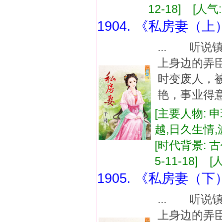
12-18] [人气:
1904. 《私房妻（上
... 听
上身边的弄
时变废人，
艳，事业得意
[主要人物: 
越,日久生情
[时代背景: 古代
5-11-18] [
1905. 《私房妻（下
... 听
上身边的弄