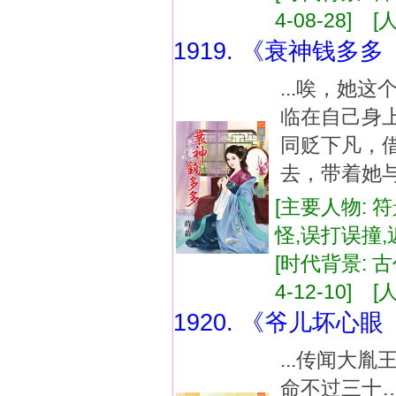
4-08-28] [
1919. 《衰神钱多
...唉，她
临在自己身
同贬下凡，
去，带着她与
[主要人物: 
怪,误打误撞
[时代背景: 古代
4-12-10] [
1920. 《爷儿坏心
...传闻大
命不过三十