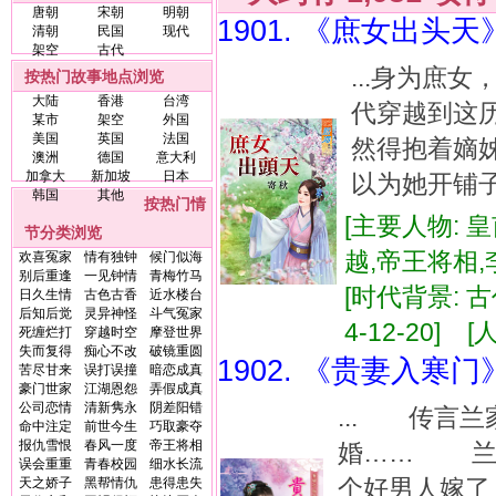
唐朝
宋朝
明朝
1901. 《庶女出头天
清朝
民国
现代
架空
古代
...身为庶
按热门故事地点浏览
大陆
香港
台湾
代穿越到这
某市
架空
外国
美国
英国
法国
然得抱着嫡
澳洲
德国
意大利
加拿大
新加坡
日本
以为她开铺子
韩国
其他
按热门情
[主要人物: 
节分类浏览
越,帝王将相
欢喜冤家
情有独钟
候门似海
别后重逢
一见钟情
青梅竹马
[时代背景: 古代
日久生情
古色古香
近水楼台
后知后觉
灵异神怪
斗气冤家
4-12-20] [
死缠烂打
穿越时空
摩登世界
失而复得
痴心不改
破镜重圆
1902. 《贵妻入寒门
苦尽甘来
误打误撞
暗恋成真
豪门世家
江湖恩怨
弄假成真
公司恋情
清新隽永
阴差阳错
... 传言
命中注定
前世今生
巧取豪夺
报仇雪恨
春风一度
帝王将相
婚…… 兰
误会重重
青春校园
细水长流
个好男人嫁
天之娇子
黑帮情仇
患得患失