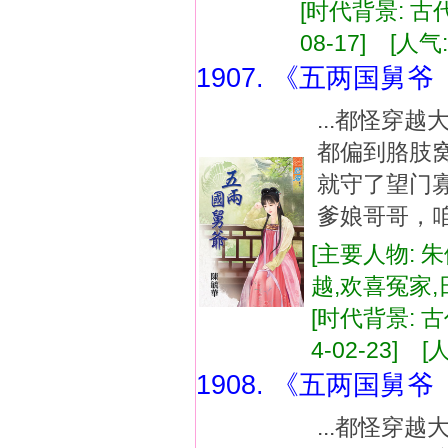
[时代背景: 古代
08-17] [人气:
1907. 《五两国舅
...都怪穿
都偏到胳肢
就守了望门
爹娘哥哥，咱
[主要人物: 
越,欢喜冤家
[时代背景: 古代
4-02-23] [
1908. 《五两国舅
...都怪穿