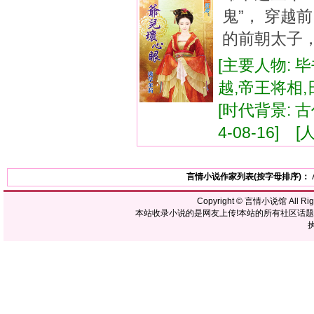
鬼”， 穿
的前朝太子，
[主要人物: 
越,帝王将相
[时代背景: 古代
4-08-16] [
言情小说作家列表(按字母排序)：
Copyright ©
言情小说馆
All R
本站收录小说的是网友上传!本站的所有社区话
执