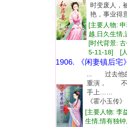
时变废人，
艳，事业得意
[主要人物: 
越,日久生情
[时代背景: 古代
5-11-18] [
1906. 《闲妻镇后宅
... 过去
重演， 不
手上…… 
《霍小玉传》
[主要人物: 李
生情,情有独钟