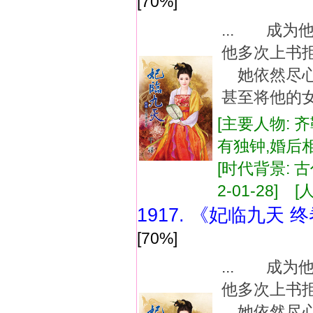
[70%]
... 成
他多次上书
她依然尽心
甚至将他的女
[主要人物: 
有独钟,婚后
[时代背景: 古代
2-01-28] [
1917. 《妃临九天
[70%]
... 成
他多次上书
她依然尽心