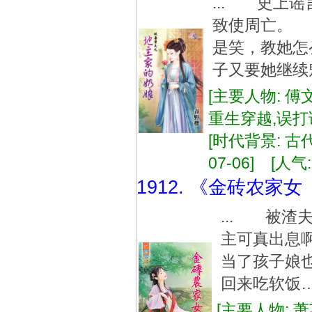
... 史上
致使周亡。
是笑，教她
子又要她继续
[主要人物: 傅
重生穿越,误打
[时代背景: 古代,
07-06] [人气:
1912. 《金砖农家
... 被
主可真出息
当了孩子娘
回来吃软饭
[主要人物: 