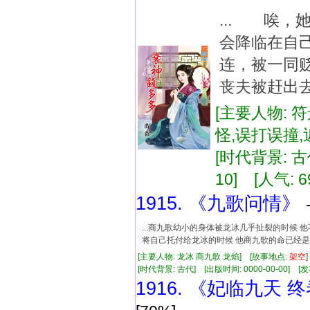
... 唉
会降临在自
连，被一同
丧夫被赶出去
[主要人物: 
怪,误打误撞
[时代背景: 古代
10] [人气: 6
1915. 《九歌问情》
...商九歌幼小的身体被龙冰几乎扯裂的时候
将自己托付给龙冰的时候 他商九歌的命已经是他
[主要人物: 龙冰 商九歌 龙焰] [故事地点:
架空
[时代背景: 古代] [出版时间: 0000-00-00] [发布
1916. 《妃临九天