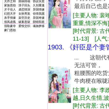
天作之和
因祸得福
协议买卖
最后自己也是
家族恩怨
浪子回头
久别重逢
才子佳人
虐恋情深
异国情缘
幻想天开
女扮男装
你情我愿
[主要人物: 裴
杀手情缘
架空历史
异国奇缘
重重,情深不
假凤虚凰
破案悬疑
阴错阳差
强取豪夺
爱恨交织
魂驰梦移
[时代背景: 古代,
豪门恩怨
11-13] [人气:
1903. 《奸臣是个
... 这朝
无法可管，
粗腰围的吃
牛肉梗在喉咙
[主要人物: 李
越,日久生情,
[时代背景: 古代,