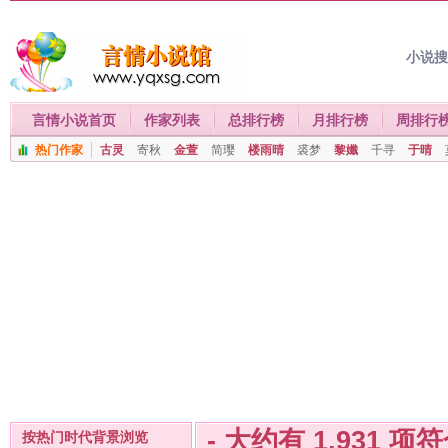
小说
言情小说首页
作家列表
总排行榜
月排行榜
周排行
热门作家
古灵
寄秋
金萱
简璎
楼雨晴
裘梦
黎孅
千寻
于晴
- 大约有
1,931
项符
按热门时代背景浏览