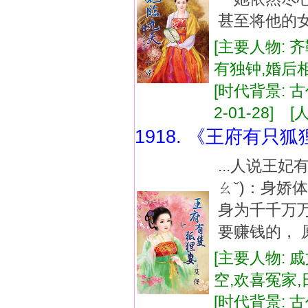
甚至将他的女
[主要人物: 
有独钟,婚后
[时代背景: 古代
2-01-28] [
1918. 《王府有只
...人说王
ㄠˇ)：身娇
身为千千万
要赚钱的， 
[主要人物: 
空,欢喜冤家
[时代背景: 古代