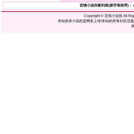
言情小说作家列表(按字母排序)：
Copyright ©
言情小说馆
All R
本站收录小说的是网友上传!本站的所有社区话
执