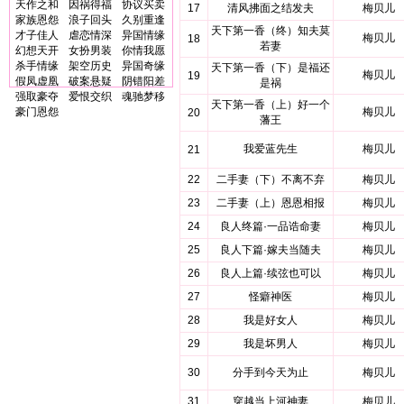
天作之和
因祸得福
协议买卖
17
清风拂面之结发夫
梅贝儿
家族恩怨
浪子回头
久别重逢
天下第一香（终）知夫莫
才子佳人
虐恋情深
异国情缘
梅贝儿
18
若妻
幻想天开
女扮男装
你情我愿
杀手情缘
架空历史
异国奇缘
天下第一香（下）是福还
梅贝儿
19
假凤虚凰
破案悬疑
阴错阳差
是祸
强取豪夺
爱恨交织
魂驰梦移
天下第一香（上）好一个
豪门恩怨
梅贝儿
20
藩王
我爱蓝先生
梅贝儿
21
22
二手妻（下）不离不弃
梅贝儿
23
二手妻（上）恩恩相报
梅贝儿
24
良人终篇·一品诰命妻
梅贝儿
25
良人下篇·嫁夫当随夫
梅贝儿
26
良人上篇·续弦也可以
梅贝儿
27
怪癖神医
梅贝儿
28
我是好女人
梅贝儿
29
我是坏男人
梅贝儿
30
分手到今天为止
梅贝儿
31
穿越当上河神妻
梅贝儿