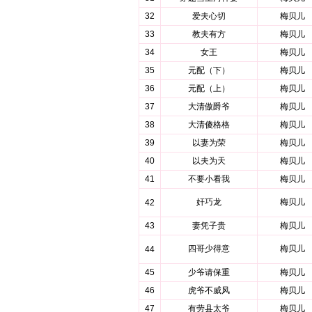
32
爱夫心切
梅贝儿
33
教夫有方
梅贝儿
34
女王
梅贝儿
35
元配（下）
梅贝儿
36
元配（上）
梅贝儿
37
大清傲爵爷
梅贝儿
38
大清傻格格
梅贝儿
39
以妻为荣
梅贝儿
40
以夫为天
梅贝儿
41
不要小看我
梅贝儿
奸巧龙
梅贝儿
42
43
妻凭子贵
梅贝儿
四哥少得意
梅贝儿
44
45
少爷请保重
梅贝儿
46
虎爷不威风
梅贝儿
47
有劳县太爷
梅贝儿