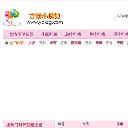
小说
言情小说首页
作家列表
总排行榜
月排行榜
周排行
热门作家
古灵
寄秋
金萱
简璎
楼雨晴
裘梦
黎孅
千寻
于晴
编号
作品
作者
按热门时代背景浏览