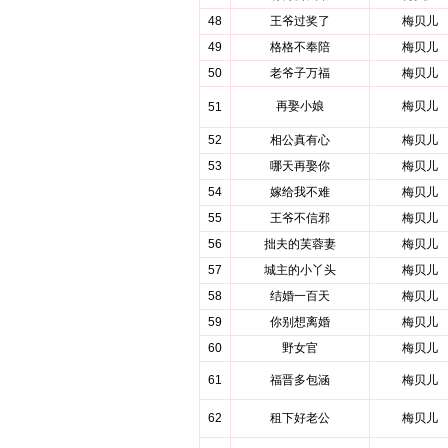
48
王爷过奖了
梅贝儿
49
格格不奉陪
梅贝儿
50
老爷子万福
梅贝儿
再娶小娘
梅贝儿
51
52
相公真有心
梅贝儿
53
哪天再娶你
梅贝儿
54
嫁给我不难
梅贝儿
55
王爷不信邪
梅贝儿
56
拙夫的芙蓉妻
梅贝儿
57
城主的小丫头
梅贝儿
58
结婚一百天
梅贝儿
59
你别想离婚
梅贝儿
60
野女官
梅贝儿
61
福晋多包涵
梅贝儿
62
租下好老公
梅贝儿