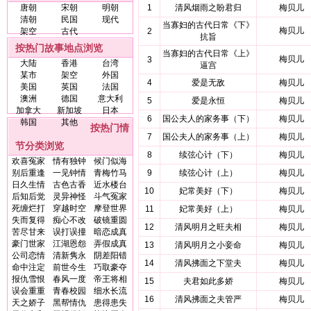
唐朝
宋朝
明朝
1
清风烟雨之盼君归
梅贝儿
清朝
民国
现代
当寡妇的古代日常《下》
梅贝儿
架空
古代
2
抗旨
按热门故事地点浏览
当寡妇的古代日常《上》
梅贝儿
3
大陆
香港
台湾
逼宫
某市
架空
外国
4
爱是无敌
梅贝儿
美国
英国
法国
澳洲
德国
意大利
5
爱是永恒
梅贝儿
加拿大
新加坡
日本
6
国公夫人的家务事（下）
梅贝儿
韩国
其他
按热门情
7
国公夫人的家务事（上）
梅贝儿
节分类浏览
8
续弦心计（下）
梅贝儿
欢喜冤家
情有独钟
候门似海
别后重逢
一见钟情
青梅竹马
9
续弦心计（上）
梅贝儿
日久生情
古色古香
近水楼台
10
妃常美好（下）
梅贝儿
后知后觉
灵异神怪
斗气冤家
死缠烂打
穿越时空
摩登世界
11
妃常美好（上）
梅贝儿
失而复得
痴心不改
破镜重圆
12
清风明月之旺夫相
梅贝儿
苦尽甘来
误打误撞
暗恋成真
豪门世家
江湖恩怨
弄假成真
13
清风明月之小妾命
梅贝儿
公司恋情
清新隽永
阴差阳错
14
清风拂面之下堂夫
梅贝儿
命中注定
前世今生
巧取豪夺
报仇雪恨
春风一度
帝王将相
15
夫君如此多娇
梅贝儿
误会重重
青春校园
细水长流
16
清风拂面之夫管严
梅贝儿
天之娇子
黑帮情仇
患得患失