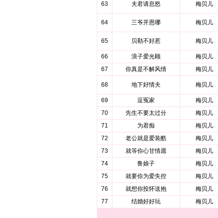
63
夫君请息怒
梅贝儿
64
三爷开恩哪
梅贝儿
65
贝勒不好惹
梅贝儿
66
浪子爱光顾
梅贝儿
67
你真是不解风情
梅贝儿
68
地下好情夫
梅贝儿
69
逗冤家
梅贝儿
70
先生不要太过分
梅贝儿
71
为君痴
梅贝儿
72
老公就是爱装酷
梅贝儿
73
就等你心甘情愿
梅贝儿
74
鲁娘子
梅贝儿
75
就要你为爱失控
梅贝儿
76
就想你投怀送抱
梅贝儿
77
结婚好好玩
梅贝儿