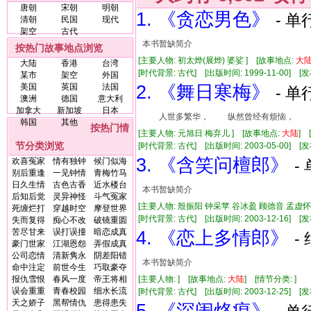
唐朝
宋朝
明朝
1. 《贪恋男色》
- 单
清朝
民国
现代
架空
古代
本书暂缺简介
按热门故事地点浏览
[主要人物: 初太烨(展烨) 婆娑 ] [故事地点:
大
大陆
香港
台湾
[时代背景: 古代] [出版时间: 1999-11-00] [发
某市
架空
外国
美国
英国
法国
2. 《舞日寒梅》
- 单
澳洲
德国
意大利
加拿大
新加坡
日本
人世多繁华， 纵然曾经有烦恼， 但回
韩国
其他
按热门情
[主要人物: 元旭日 梅弃儿 ] [故事地点:
大陆
]
节分类浏览
[时代背景: 古代] [出版时间: 2003-05-00] [发布
3. 《含笑问檀郎》
欢喜冤家
情有独钟
候门似海
-
别后重逢
一见钟情
青梅竹马
日久生情
古色古香
近水楼台
本书暂缺简介
后知后觉
灵异神怪
斗气冤家
[主要人物: 殷振阳 钟采苹 谷冰盈 顾德音 孟虚怀
死缠烂打
穿越时空
摩登世界
[时代背景: 古代] [出版时间: 2003-12-16] [发布
失而复得
痴心不改
破镜重圆
苦尽甘来
误打误撞
暗恋成真
4. 《恋上多情郎》
-
豪门世家
江湖恩怨
弄假成真
公司恋情
清新隽永
阴差阳错
本书暂缺简介
命中注定
前世今生
巧取豪夺
报仇雪恨
春风一度
帝王将相
[主要人物: ] [故事地点:
大陆
] [情节分类: ]
误会重重
青春校园
细水长流
[时代背景: 古代] [出版时间: 2003-12-25] [发布
天之娇子
黑帮情仇
患得患失