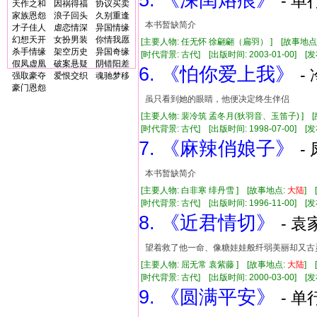
5. 《深闺烙痕》
- 单
天作之和
因祸得福
协议买卖
家族恩怨
浪子回头
久别重逢
本书暂缺简介
才子佳人
虐恋情深
异国情缘
幻想天开
女扮男装
你情我愿
[主要人物: 任无怀 徐翩翩（扁羽） ] [故事地点
杀手情缘
架空历史
异国奇缘
[时代背景: 古代] [出版时间: 2003-01-00] [发
假凤虚凰
破案悬疑
阴错阳差
6. 《怕你爱上我》
-
强取豪夺
爱恨交织
魂驰梦移
豪门恩怨
虽只看到她的眼睛，他便决定终生伴侣
[主要人物: 裴冷筑 孟冬月(狄羽音、玉笛子) ] 
[时代背景: 古代] [出版时间: 1998-07-00] [发布
7. 《麻辣俏娘子》
-
本书暂缺简介
[主要人物: 白非寒 绯丹雪 ] [故事地点:
大陆
]
[时代背景: 古代] [出版时间: 1996-11-00] [发布
8. 《近君情切》
- 袁
望着救了他一命、像糖娃娃般纤弱美丽却又古
[主要人物: 屈无常 袁紫藤 ] [故事地点:
大陆
]
[时代背景: 古代] [出版时间: 2000-03-00] [发布
9. 《圆满平安》
- 单