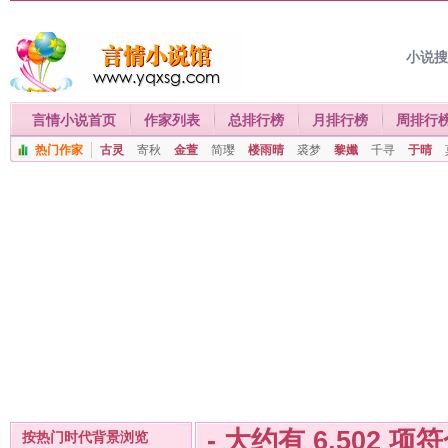
小说
言情小说首页
作家列表
总排行榜
月排行榜
周排行
热门作家
古灵
寄秋
金萱
简璎
楼雨晴
裘梦
黎孅
千寻
于晴
- 大约有
6,502
项符
按热门时代背景浏览