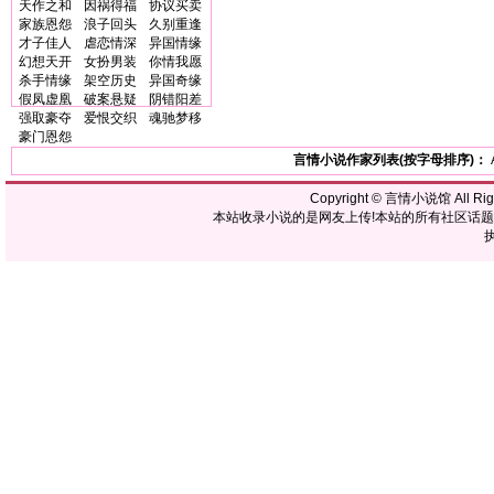
天作之和
因祸得福
协议买卖
家族恩怨
浪子回头
久别重逢
才子佳人
虐恋情深
异国情缘
幻想天开
女扮男装
你情我愿
杀手情缘
架空历史
异国奇缘
假凤虚凰
破案悬疑
阴错阳差
强取豪夺
爱恨交织
魂驰梦移
豪门恩怨
言情小说作家列表(按字母排序)：
Copyright ©
言情小说馆
All R
本站收录小说的是网友上传!本站的所有社区话
执