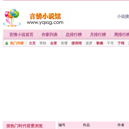
小说
言情小说首页
作家列表
总排行榜
月排行榜
周排行
热门作家
古灵
寄秋
金萱
简璎
楼雨晴
裘梦
黎孅
千寻
于晴
编号
作品
作者
按热门时代背景浏览