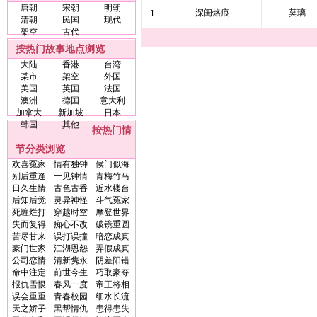
唐朝
宋朝
明朝
深闺烙痕
莫璃
1
清朝
民国
现代
架空
古代
按热门故事地点浏览
大陆
香港
台湾
某市
架空
外国
美国
英国
法国
澳洲
德国
意大利
加拿大
新加坡
日本
韩国
其他
按热门情
节分类浏览
欢喜冤家
情有独钟
候门似海
别后重逢
一见钟情
青梅竹马
日久生情
古色古香
近水楼台
后知后觉
灵异神怪
斗气冤家
死缠烂打
穿越时空
摩登世界
失而复得
痴心不改
破镜重圆
苦尽甘来
误打误撞
暗恋成真
豪门世家
江湖恩怨
弄假成真
公司恋情
清新隽永
阴差阳错
命中注定
前世今生
巧取豪夺
报仇雪恨
春风一度
帝王将相
误会重重
青春校园
细水长流
天之娇子
黑帮情仇
患得患失