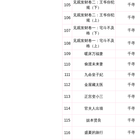
见观发财卷二：王爷你犯
千寻
105
规（下）
见观发财卷二：王爷你犯
千寻
106
规（上）
见观发财卷一：宅斗不及
千寻
107
格（下）
见观发财卷一：宅斗不及
千寻
108
格（上）
109
暖床万福妻
千寻
偷渡未来妻
千寻
110
111
九命皇子妃
千寻
112
金屋藏太医
千寻
113
正宫变小三
千寻
114
官夫人出墙
千寻
115
妓本贤良
千寻
盛夏的旅行
千寻
116