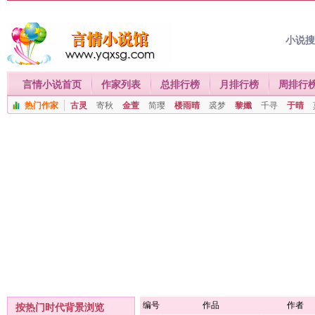
小说
言情小说首页
作家列表
总排行榜
月排行榜
周排行
热门作家
古灵
寄秋
金萱
简璎
楼雨晴
裘梦
黎孅
千寻
于晴
编号
作品
作者
按热门时代背景浏览