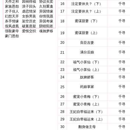
天作之和
因祸得福
协议买卖
16
注定要休夫？（下）
千寻
家族恩怨
浪子回头
久别重逢
才子佳人
虐恋情深
异国情缘
17
注定要休夫？（上）
千寻
幻想天开
女扮男装
你情我愿
蜜谋甜妻（下）
千寻
杀手情缘
架空历史
异国奇缘
18
假凤虚凰
破案悬疑
阴错阳差
强取豪夺
爱恨交织
魂驰梦移
蜜谋甜妻（上）
千寻
19
豪门恩怨
20
良臣吉妻
千寻
满分后娘
千寻
21
22
福气小算仙（下）
千寻
23
福气小算仙（上）
千寻
24
奴婢娇客
千寻
药娘掌家
千寻
25
26
蜜宠小青梅（下）
千寻
27
蜜宠小青梅（上）
千寻
28
王妃自带福运来（下）
千寻
29
王妃自带福运来（上）
千寻
30
翻身做主母
千寻