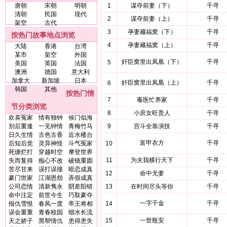
唐朝
宋朝
明朝
1
谋夺前妻（下）
千寻
清朝
民国
现代
2
谋夺前妻（上）
千寻
架空
古代
3
孕妻藏福窝（下）
千寻
按热门故事地点浏览
4
孕妻藏福窝（上）
千寻
大陆
香港
台湾
某市
架空
外国
奸臣窝里出凤凰（下）
千寻
5
美国
英国
法国
澳洲
德国
意大利
加拿大
新加坡
日本
奸臣窝里出凤凰（上）
千寻
6
韩国
其他
按热门情
7
毒医忙养家
千寻
节分类浏览
8
小庶女旺贵人
千寻
欢喜冤家
情有独钟
候门似海
别后重逢
一见钟情
青梅竹马
9
宫斗全靠演技
千寻
日久生情
古色古香
近水楼台
富甲衣方
千寻
后知后觉
灵异神怪
斗气冤家
10
死缠烂打
穿越时空
摩登世界
11
为夫我横行天下
千寻
失而复得
痴心不改
破镜重圆
苦尽甘来
误打误撞
暗恋成真
12
命中无妻
千寻
豪门世家
江湖恩怨
弄假成真
公司恋情
清新隽永
阴差阳错
13
在时间尽头等你
千寻
命中注定
前世今生
巧取豪夺
一字千金
千寻
报仇雪恨
春风一度
帝王将相
14
误会重重
青春校园
细水长流
15
一世瓶安
千寻
天之娇子
黑帮情仇
患得患失