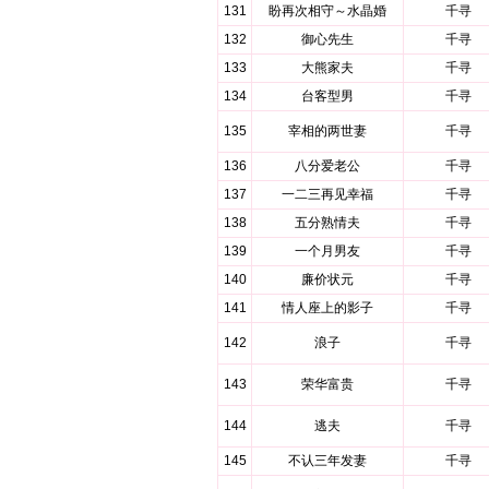
131
盼再次相守～水晶婚
千寻
132
御心先生
千寻
133
大熊家夫
千寻
134
台客型男
千寻
135
宰相的两世妻
千寻
136
八分爱老公
千寻
137
一二三再见幸福
千寻
138
五分熟情夫
千寻
139
一个月男友
千寻
140
廉价状元
千寻
141
情人座上的影子
千寻
142
浪子
千寻
143
荣华富贵
千寻
144
逃夫
千寻
145
不认三年发妻
千寻