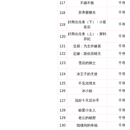
117
不婚不散
千寻
弃养蜜糖夫
千寻
118
奸商出任务（下）：小星
千寻
119
皇后
奸商出任务（上）：犀利
千寻
120
弃妃
121
交易：为主作嫁裳
千寻
122
定嫁：跟你买晴天
千寻
123
雪后的骑士
千寻
124
冰王子的天使
千寻
125
不见光情夫
千寻
126
冰小姐
千寻
说好十天后分手
千寻
127
128
赊爱小女人
千寻
129
老公的秘密
千寻
130
指缝间的幸福
千寻