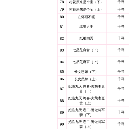
78
村花原来是个宝（下）
千寻
79
村花原来是个宝（上）
千寻
80
在怀睡不暖
千寻
续集人妻
千寻
81
纸雕闺秀
千寻
82
七品芝麻官（下）
千寻
83
七品芝麻官（上）
千寻
84
85
长女愁嫁（下）
千寻
86
长女愁嫁（上）
千寻
妃临九天 终卷·夫荣妻更
千寻
87
贵（下）
妃临九天 终卷·夫荣妻更
千寻
88
贵（上）
妃临九天 卷二·誓做将军
千寻
89
妻（下）
妃临九天 卷二·誓做将军
千寻
90
妻（上）