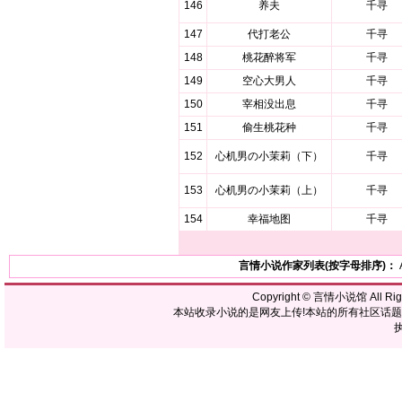
146
养夫
千寻
147
代打老公
千寻
148
桃花醉将军
千寻
149
空心大男人
千寻
150
宰相没出息
千寻
151
偷生桃花种
千寻
152
心机男の小茉莉（下）
千寻
153
心机男の小茉莉（上）
千寻
154
幸福地图
千寻
言情小说作家列表(按字母排序)：
Copyright ©
言情小说馆
All R
本站收录小说的是网友上传!本站的所有社区话
执