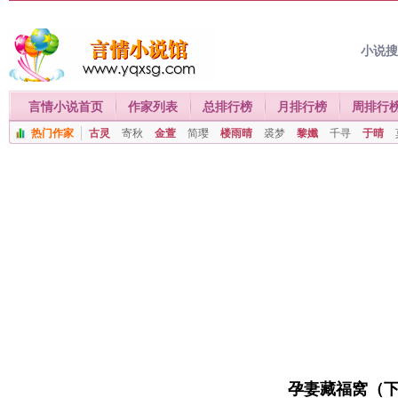
小说
言情小说首页
作家列表
总排行榜
月排行榜
周排行
热门作家
古灵
寄秋
金萱
简璎
楼雨晴
裘梦
黎孅
千寻
于晴
孕妻藏福窝（