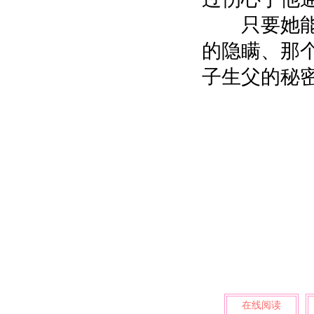
只要她能
的隐瞒、那
子生父的秘
在线阅读