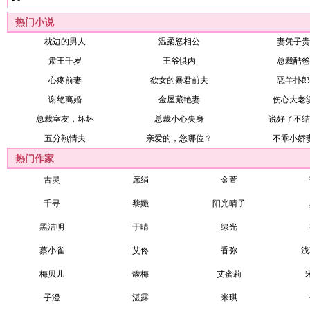
热门小说
枕边的男人
温柔怒相公
妻凭子贵
肃王千岁
王爷惧内
总裁酷爸
心疼前妻
欲女的暴君前夫
恶羊扑郎
谢绝离婚
金屋藏艳妻
伤心大老
总裁室友，坏坏
总裁小心失身
说好了不结
五分熟情夫
亲爱的，您哪位？
不乖小娇
热门作家
古灵
席绢
金萱
千寻
黎孅
阳光晴子
黑洁明
于晴
绿光
蔡小雀
艾佟
香弥
浅
梅贝儿
馥梅
艾蜜莉
子澄
湛露
米琪