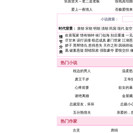
笑面贤夫～老二是老板
假戏真结婚
爱上一夜情人
否极爱情来
小说搜索：
时代背景：
唐朝
宋朝
明朝
清朝
民国
现代
架空
欢喜冤家
情有独钟
候门似海
别后重逢
一见
情
尽甘来
误打误撞
暗恋成真
豪门世家
江湖恩
节
娇子
黑帮情仇
患得患失
天作之和
因祸得福
分
凰
破案悬疑
阴错阳差
强取豪夺
爱恨交织
类
热门小说
枕边的男人
温柔怒
肃王千岁
王爷
心疼前妻
欲女的暴
谢绝离婚
金屋藏
总裁室友，坏坏
总裁小
五分熟情夫
亲爱的，
热门作家
古灵
席绢