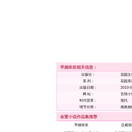
早婚依依相关信息：
出版社：
花园文
系 列：
花园系列
出版日期：
2010-0
网 站：
言情小
时代背景：
现代
情节分类：
挽救婚
金萱小说作品集推荐
早婚依依
总裁很