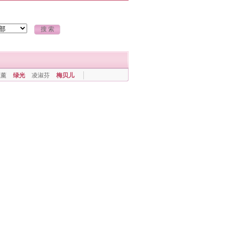
上薰
绿光
凌淑芬
梅贝儿