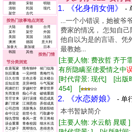
唐朝
宋朝
明朝
1. 《化身俏女佣》
-
清朝
民国
现代
架空
古代
...一个小错误，她被
按热门故事地点浏览
大陆
香港
台湾
费家的情况， 怎知自
某市
架空
外国
美国
英国
法国
他自以为是的言语、凭
澳洲
德国
意大利
加拿大
新加坡
日本
最教她...
韩国
其他
按热门情
[主要人物: 费孜哲 齐于霏
节分类浏览
有所隐瞒至使爱情之中
欢喜冤家
情有独钟
候门似海
别后重逢
一见钟情
青梅竹马
[时代背景: 现代] [出版时间:
日久生情
古色古香
近水楼台
后知后觉
灵异神怪
斗气冤家
454] [
死缠烂打
穿越时空
摩登世界
失而复得
痴心不改
破镜重圆
2. 《水恋娇娘》
- 单
苦尽甘来
误打误撞
暗恋成真
豪门世家
江湖恩怨
弄假成真
公司恋情
清新隽永
阴差阳错
本书暂缺简介
命中注定
前世今生
巧取豪夺
报仇雪恨
春风一度
帝王将相
[主要人物: 水云舫 晁暖 
误会重重
青春校园
细水长流
天之娇子
黑帮情仇
患得患失
[时代背景: ] [出版时间: 1