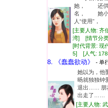
她， 还供她
名， 她小
人“使用”，
[主要人物: 齐
湾] [情节分类
[时代背景: 现代]
5] [人气: 178
8. 《蠢蠢欲动》
- 单
她以为，他
旸就独独钟
退出…… 
出走了……
[主要人物: 