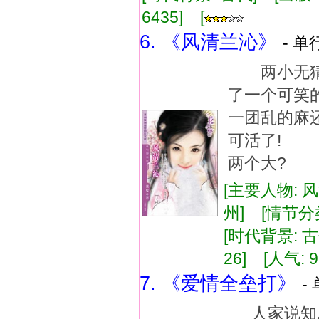
6435] [
6. 《风清兰沁》
- 单
两小无猜
了一个可笑
一团乱的麻
可活了! 
两个大?
[主要人物: 
州] [情节分
[时代背景: 古代
26] [人气: 9
7. 《爱情全垒打》
-
人家说知恩