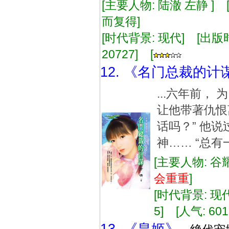
[主要人物: 陆澈 左静 ]
而复得]
[时代背景: 现代] [出版时间:
20727] [
12. 《名门总裁的计
...六年前，
让他带著仇恨
话吗？” 他
神…… “总有一
[主要人物: 谷
会
重重
]
[时代背景: 现代]
5] [人气: 601