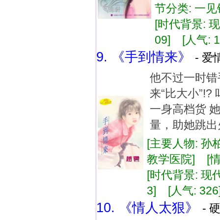
节分类: 一见
[时代背景: 现代
09] [人气: 1
9. 《手到情来》
- 爱
他不过一时错
来“比大小”!
一身高档货 
量，助她跳出火
[主要人物: 孙
教学医院] [情
[时代背景: 现代]
3] [人气: 326
10. 《情人太狠》
- 