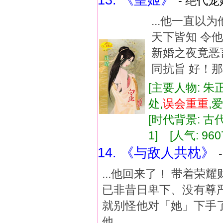
13. 《皇姬》
- 绝代宠
...他一直
天下皆知 令
新婚之夜竟恶
同抗旨 好！那
[主要人物: 朱
处,
误会
重重
,
[时代背景: 古代]
1] [人气: 960
14. 《与敌人共枕》
...他回来了！ 带着
已非昔日卑下、没有尊严
就别怪他对「她」下手了
他...