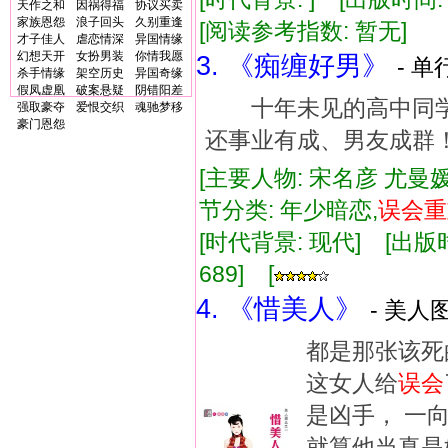
天作之和
因祸得福
协议买卖
家族恩怨
浪子回头
久别重逢
[阅读参考指数: 暂无]
才子佳人
虐恋情深
异国情缘
幻想天开
女扮男装
你情我愿
3. 《痴缠好男》
- 单
杀手情缘
架空历史
异国奇缘
假凤虚凰
破案悬疑
阴错阳差
十年未见的高中同学
强取豪夺
爱恨交织
魂驰梦移
豪门恩怨
还事业有成、男友成群
[主要人物: 宋名彦 尤曼媛
节分类: 年少暗恋,
误会
重
[时代背景: 现代] [出版时间:
689] [
4. 《惜美人》
- 美人图
都是那张该死
这女人给
误会
是凶手， 一
就算他当真是