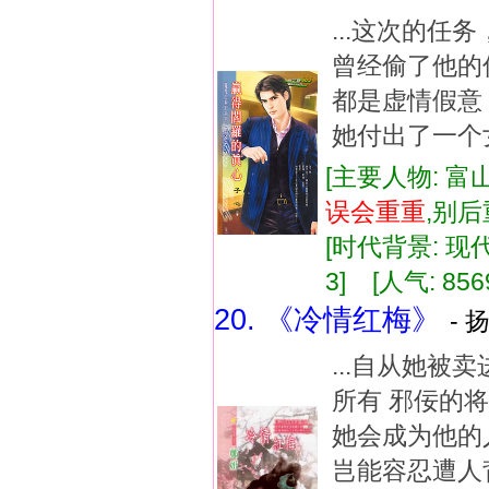
...这次的任
曾经偷了他的
都是虚情假意
她付出了一个女
[主要人物: 富
误会
重重
,别
[时代背景: 现代]
3] [人气: 856
20. 《冷情红梅》
- 
...自从她
所有 邪佞的
她会成为他的
岂能容忍遭人背