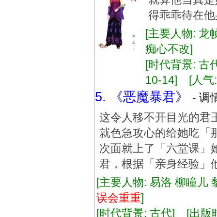
得乖乖待在他
[主要人物: 龙
痴心不改]
[时代背景: 古代
10-14] [人气:
5. 《恶魔暴君》
- 调
这令人移不开目光的君
就色急攻心的给她吃「那种
次面就上了「六堂课」
君，根据「亲身经验」他在
[主要人物: 易洛 柳瞳儿 
误会
重重
]
[时代背景: 古代] [出版时间: