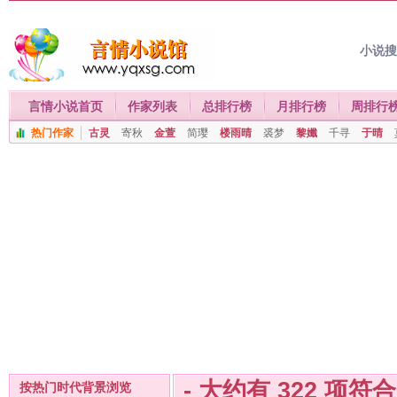
小说
言情小说首页
作家列表
总排行榜
月排行榜
周排行
热门作家
古灵
寄秋
金萱
简璎
楼雨晴
裘梦
黎孅
千寻
于晴
- 大约有
322
项符
按热门时代背景浏览