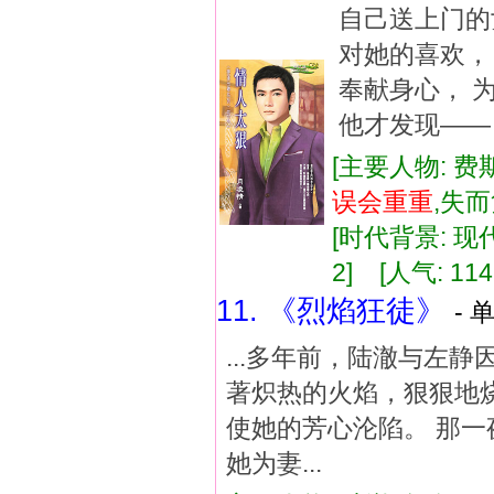
自己送上门的
对她的喜欢，
奉献身心， 
他才发现——
[主要人物: 费
误会
重重
,失
[时代背景: 现代]
2] [人气: 114
11. 《烈焰狂徒》
- 
...多年前，陆澈与左
著炽热的火焰，狠狠地
使她的芳心沦陷。 那一
她为妻...