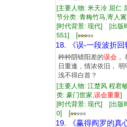
[主要人物: 米天冷 屈仁 
节分类: 青梅竹马,寄人篱
[时代背景: 现代] [出版时间:
551] [
18. 《误-一段波折
种种阴错阳差的
误会
，
日重逢，情浓依旧， 明
浅不得白首？
[主要人物: 江楚风 程君敏
类: 豪门世家,
误会
重重
[时代背景: 现代] [出版时间:
0] [
19. 《赢得阎罗的真