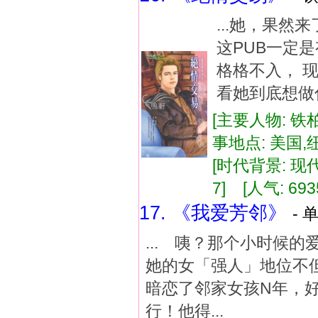
...她，果然
这PUB一定
格格不入， 
看她到底想做什
[主要人物: 铁
事地点: 美国,
[时代背景: 现代]
7] [人气: 693
17. 《我爱芳邻》
- 
... 咦？那个小时候
她的女「强人」地位不但不
暗恋了邻家女孩N年，好
行！他得...