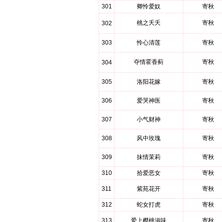
301
卿怜爱奴
寄秋
桃之夭夭
寄秋
302
303
怜心清莲
寄秋
夺情霍香蓟
寄秋
304
305
洛阳花嫁
寄秋
306
爱哭神医
寄秋
307
小气财神
寄秋
308
风中玫瑰
寄秋
309
抹情茉莉
寄秋
310
拾爱恶女
寄秋
311
紫苑花开
寄秋
312
蛇女打虎
寄秋
313
爱上樱桃滋味
寄秋