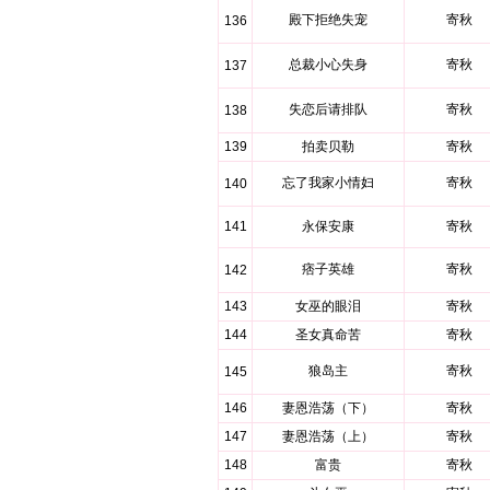
殿下拒绝失宠
寄秋
136
总裁小心失身
寄秋
137
失恋后请排队
寄秋
138
139
拍卖贝勒
寄秋
忘了我家小情妇
寄秋
140
141
永保安康
寄秋
痞子英雄
寄秋
142
143
女巫的眼泪
寄秋
144
圣女真命苦
寄秋
狼岛主
寄秋
145
146
妻恩浩荡（下）
寄秋
147
妻恩浩荡（上）
寄秋
148
富贵
寄秋