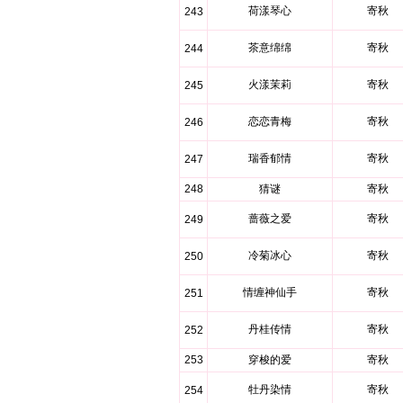
荷漾琴心
寄秋
243
茶意绵绵
寄秋
244
火漾茉莉
寄秋
245
恋恋青梅
寄秋
246
瑞香郁情
寄秋
247
248
猜谜
寄秋
蔷薇之爱
寄秋
249
冷菊冰心
寄秋
250
情缠神仙手
寄秋
251
丹桂传情
寄秋
252
253
穿梭的爱
寄秋
牡丹染情
寄秋
254