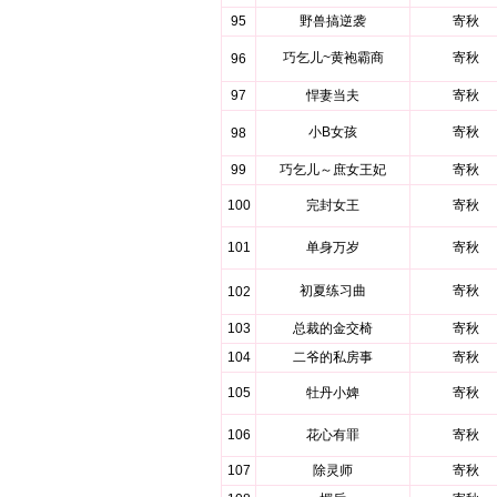
95
野兽搞逆袭
寄秋
巧乞儿~黄袍霸商
寄秋
96
97
悍妻当夫
寄秋
小B女孩
寄秋
98
99
巧乞儿～庶女王妃
寄秋
100
完封女王
寄秋
101
单身万岁
寄秋
初夏练习曲
寄秋
102
103
总裁的金交椅
寄秋
104
二爷的私房事
寄秋
105
牡丹小婢
寄秋
106
花心有罪
寄秋
107
除灵师
寄秋