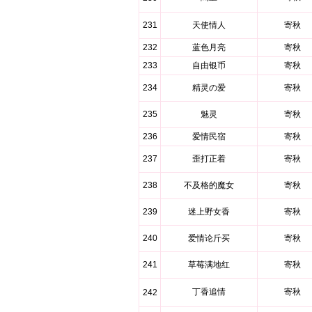
231
天使情人
寄秋
232
蓝色月亮
寄秋
233
自由银币
寄秋
234
精灵の爱
寄秋
235
魅灵
寄秋
236
爱情民宿
寄秋
237
歪打正着
寄秋
238
不及格的魔女
寄秋
239
迷上野女香
寄秋
240
爱情论斤买
寄秋
241
草莓满地红
寄秋
丁香追情
寄秋
242