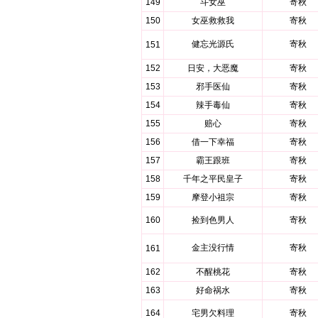
149
斗女巫
寄秋
150
女巫救救我
寄秋
健忘光源氏
寄秋
151
152
日安，大恶魔
寄秋
153
邪手医仙
寄秋
154
辣手毒仙
寄秋
155
赔心
寄秋
156
借一下幸福
寄秋
157
霸王跟班
寄秋
158
千年之平民皇子
寄秋
159
摩登小祖宗
寄秋
160
捡到色男人
寄秋
金主没行情
寄秋
161
162
不醒桃花
寄秋
163
好命祸水
寄秋
164
宅男欠料理
寄秋