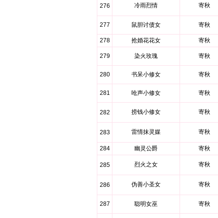
冷雨烈情
寄秋
276
277
鼠胆讨债女
寄秋
278
抢婚花花女
寄秋
279
染火玫瑰
寄秋
280
书呆小修女
寄秋
281
呛声小修女
寄秋
捞钱小修女
寄秋
282
雷情抹灵媒
寄秋
283
284
幽灵公爵
寄秋
烈火之女
寄秋
285
伪善小圣女
寄秋
286
287
聪明女巫
寄秋