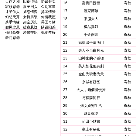
天作之和
因祸得福
协议买卖
16
富贵田园妻
寄秋
家族恩怨
浪子回头
久别重逢
17
温家药娘
寄秋
才子佳人
虐恋情深
异国情缘
幻想天开
女扮男装
你情我愿
18
胭脂夫人
寄秋
杀手情缘
架空历史
异国奇缘
19
极品妻奴
寄秋
假凤虚凰
破案悬疑
阴错阳差
强取豪夺
爱恨交织
魂驰梦移
20
千金酿酒
寄秋
豪门恩怨
21
姑娘出手富满门
寄秋
22
夫人不当白月光
寄秋
23
山神家的小狐狸
寄秋
24
美人如花但有刺
寄秋
25
金山为聘妻为天
寄秋
26
京城有娇医
寄秋
27
大人，咱俩慢慢撩
寄秋
28
与福妻同行
寄秋
29
嫡女娇宠生活
寄秋
30
财妻嫁临
寄秋
31
药田小姑娘
寄秋
32
皇上有秘密
寄秋