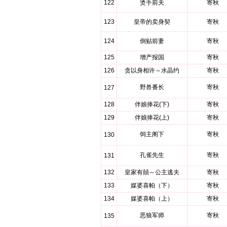
122
烫手前夫
寄秋
123
皇帝的卖身契
寄秋
124
倒贴前妻
寄秋
125
增产报国
寄秋
126
贪以身相许～水晶约
寄秋
野兽番长
寄秋
127
128
伴娘捧花(下)
寄秋
129
伴娘捧花(上)
寄秋
饲主阁下
寄秋
130
孔雀先生
寄秋
131
132
皇家有囍～公主逃夫
寄秋
133
媒婆喜帕（下）
寄秋
134
媒婆喜帕（上）
寄秋
恶狼军师
寄秋
135