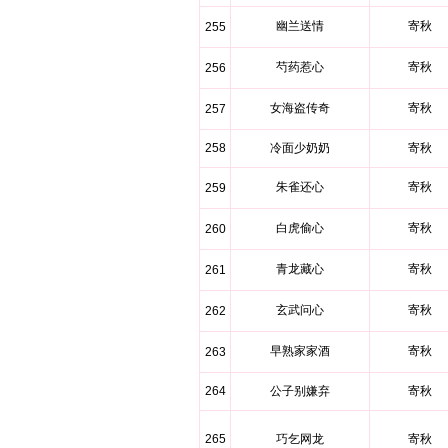
幽兰送情
寄秋
255
芍药惹心
寄秋
256
女海盗传奇
寄秋
257
258
冷面少奶奶
寄秋
朱雀还心
寄秋
259
白虎偷心
寄秋
260
青龙藏心
寄秋
261
玄武问心
寄秋
262
早熟家家酒
寄秋
263
264
公子别嫌弃
寄秋
265
巧乞网龙
寄秋