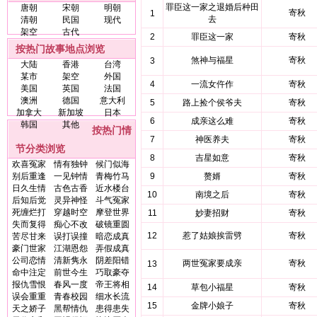
罪臣这一家之退婚后种田
唐朝
宋朝
明朝
寄秋
1
去
清朝
民国
现代
架空
古代
2
罪臣这一家
寄秋
按热门故事地点浏览
煞神与福星
寄秋
3
大陆
香港
台湾
某市
架空
外国
4
一流女仵作
寄秋
美国
英国
法国
澳洲
德国
意大利
5
路上捡个侯爷夫
寄秋
加拿大
新加坡
日本
6
成亲这么难
寄秋
韩国
其他
按热门情
7
神医养夫
寄秋
节分类浏览
8
吉星如意
寄秋
欢喜冤家
情有独钟
候门似海
别后重逢
一见钟情
青梅竹马
9
赘婿
寄秋
日久生情
古色古香
近水楼台
10
南境之后
寄秋
后知后觉
灵异神怪
斗气冤家
死缠烂打
穿越时空
摩登世界
11
妙妻招财
寄秋
失而复得
痴心不改
破镜重圆
12
惹了姑娘挨雷劈
寄秋
苦尽甘来
误打误撞
暗恋成真
豪门世家
江湖恩怨
弄假成真
公司恋情
清新隽永
阴差阳错
两世冤家要成亲
寄秋
13
命中注定
前世今生
巧取豪夺
报仇雪恨
春风一度
帝王将相
14
草包小福星
寄秋
误会重重
青春校园
细水长流
15
金牌小娘子
寄秋
天之娇子
黑帮情仇
患得患失