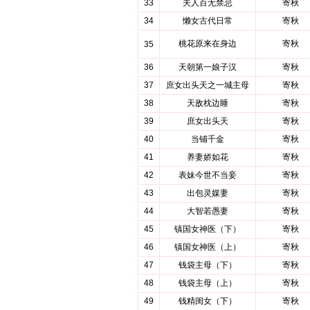
33
夫人百无禁忌
寄秋
34
懒女古代日常
寄秋
桃花原来在身边
寄秋
35
36
天朝第一娘子汉
寄秋
37
庶女出头天之一城主母
寄秋
38
天敌枕边睡
寄秋
39
庶女出头天
寄秋
40
当铺千金
寄秋
41
养妻娇如花
寄秋
42
表妹今世不当妾
寄秋
43
出包灵媒妻
寄秋
44
大智若愚妻
寄秋
45
镇国女神医（下）
寄秋
46
镇国女神医（上）
寄秋
47
钱袋主母（下）
寄秋
48
钱袋主母（上）
寄秋
49
钱精闺女（下）
寄秋