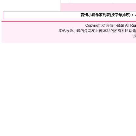
言情小说作家列表(按字母排序)：
Copyright ©
言情小说馆
All R
本站收录小说的是网友上传!本站的所有社区话
执