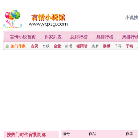
小说
言情小说首页
作家列表
总排行榜
月排行榜
周排行
热门作家
古灵
寄秋
金萱
简璎
楼雨晴
裘梦
黎孅
千寻
于晴
编号
作品
作者
按热门时代背景浏览