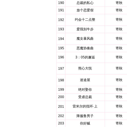
190
总裁的私心
寄秋
191
放个恋爱假
寄秋
约会十二点整
寄秋
192
193
爱我别牛步
寄秋
魔女暴风曲
寄秋
194
195
恶魔协奏曲
寄秋
196
3：05的邂逅
寄秋
熊心大悦
寄秋
197
迷途屋
寄秋
198
199
绝对娶你
寄秋
200
受虐总裁
寄秋
雷米尔的指环·上
寄秋
201
202
降服鲁男子
寄秋
203
你好贼
寄秋