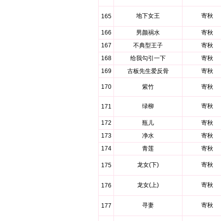
地下女王
寄秋
165
166
男颜祸水
寄秋
167
不典型王子
寄秋
168
给我勾引一下
寄秋
169
古板先生爱反骨
寄秋
170
紫竹
寄秋
绿柳
寄秋
171
172
瓶儿
寄秋
173
净水
寄秋
174
青莲
寄秋
龙女(下)
寄秋
175
龙女(上)
寄秋
176
寻妻
寄秋
177