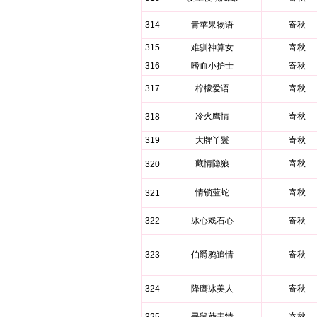
314
青苹果物语
寄秋
315
难驯神算女
寄秋
316
嗜血小护士
寄秋
317
柠檬爱语
寄秋
冷火鹰情
寄秋
318
319
大牌丫鬟
寄秋
藏情隐狼
寄秋
320
情锁蓝蛇
寄秋
321
322
冰心戏石心
寄秋
323
伯爵鸦追情
寄秋
324
降鹰冰美人
寄秋
寻鼠莽夫情
寄秋