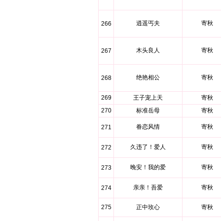
逍遥丐夫
寄秋
266
木头良人
寄秋
267
绝艳相公
寄秋
268
269
王子宠上天
寄秋
270
标准岳母
寄秋
眷恋风情
寄秋
271
久违了！爱人
寄秋
272
晚安！我的爱
寄秋
273
亲亲！吾爱
寄秋
274
275
正中玫心
寄秋