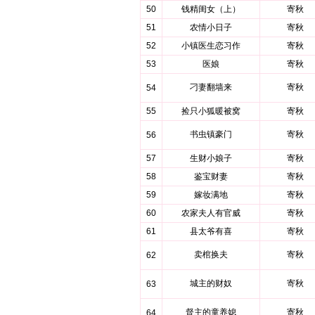
50
钱精闺女（上）
寄秋
51
农情小日子
寄秋
52
小镇医生恋习作
寄秋
53
医娘
寄秋
刁妻翻墙来
寄秋
54
55
捡只小狐暖被窝
寄秋
书虫镇豪门
寄秋
56
57
生财小娘子
寄秋
58
鉴宝财妻
寄秋
59
嫁妆满地
寄秋
60
农家夫人有官威
寄秋
61
县太爷有喜
寄秋
卖棺换夫
寄秋
62
城主的财奴
寄秋
63
督主的童养媳
寄秋
64