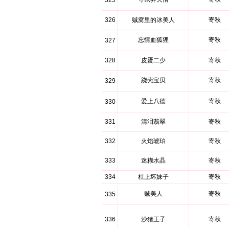
325
326
贼窝里的冰美人
寄秋
忘情血狐狸
寄秋
327
328
皮蛋二少
寄秋
跷壳宝贝
寄秋
329
爱上八德
寄秋
330
331
清泪翡翠
寄秋
332
火焰琥珀
寄秋
333
迷糊水晶
寄秋
334
杠上坏妹子
寄秋
贼美人
寄秋
335
336
沙猪王子
寄秋