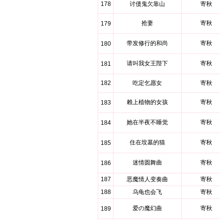
178
讨债鬼欠靠山
寄秋
抢妻
寄秋
179
带发修行的和尚
寄秋
180
请叫我女王陛下
寄秋
181
182
吃定乞愿女
寄秋
赖上植物的女孩
寄秋
183
她在半夜不睡觉
寄秋
184
住在坟墓的猫
寄秋
185
迷情圆舞曲
寄秋
186
187
恶魔情人变奏曲
寄秋
188
乌龟也会飞
寄秋
爱の魔幻曲
寄秋
189