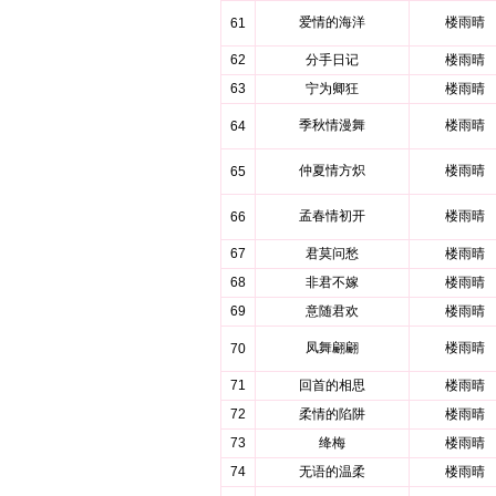
爱情的海洋
楼雨晴
61
62
分手日记
楼雨晴
63
宁为卿狂
楼雨晴
季秋情漫舞
楼雨晴
64
仲夏情方炽
楼雨晴
65
孟春情初开
楼雨晴
66
67
君莫问愁
楼雨晴
68
非君不嫁
楼雨晴
69
意随君欢
楼雨晴
凤舞翩翩
楼雨晴
70
71
回首的相思
楼雨晴
72
柔情的陷阱
楼雨晴
73
绛梅
楼雨晴
74
无语的温柔
楼雨晴