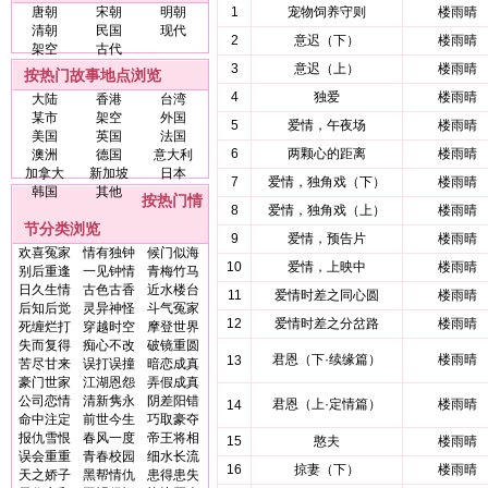
唐朝
宋朝
明朝
1
宠物饲养守则
楼雨晴
清朝
民国
现代
2
意迟（下）
楼雨晴
架空
古代
3
意迟（上）
楼雨晴
按热门故事地点浏览
4
独爱
楼雨晴
大陆
香港
台湾
某市
架空
外国
5
爱情，午夜场
楼雨晴
美国
英国
法国
6
两颗心的距离
楼雨晴
澳洲
德国
意大利
加拿大
新加坡
日本
7
爱情，独角戏（下）
楼雨晴
韩国
其他
按热门情
8
爱情，独角戏（上）
楼雨晴
节分类浏览
9
爱情，预告片
楼雨晴
欢喜冤家
情有独钟
候门似海
10
爱情，上映中
楼雨晴
别后重逢
一见钟情
青梅竹马
日久生情
古色古香
近水楼台
11
爱情时差之同心圆
楼雨晴
后知后觉
灵异神怪
斗气冤家
12
爱情时差之分岔路
楼雨晴
死缠烂打
穿越时空
摩登世界
失而复得
痴心不改
破镜重圆
君恩（下·续缘篇）
楼雨晴
13
苦尽甘来
误打误撞
暗恋成真
豪门世家
江湖恩怨
弄假成真
公司恋情
清新隽永
阴差阳错
君恩（上·定情篇）
楼雨晴
14
命中注定
前世今生
巧取豪夺
报仇雪恨
春风一度
帝王将相
15
憨夫
楼雨晴
误会重重
青春校园
细水长流
16
掠妻（下）
楼雨晴
天之娇子
黑帮情仇
患得患失