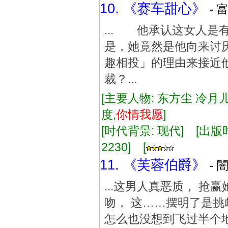
10. 《赛车甜心》
- 
... 他承认这女人
是，她竟然是他向来讨
趣相投」的理由来接近
裁？...
[主要人物: 东方尘 冷月儿
度,
你情
我
愿
]
[时代背景: 现代] [出版时间:
2230] [
11. 《芙蓉伯爵》
- 
...这男人真恶质， 
吻， 这……摆明了是挑
怎么也没想到飞过半个地