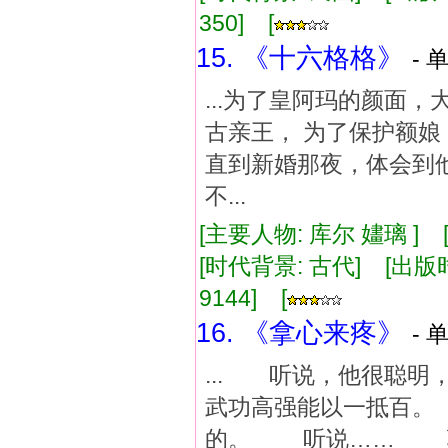
350] [
15. 《十六格格》
- 
...为了皇阿玛的颜面
古亲王， 为了保护额娘
直到新婚那夜，体会到
不...
[主要人物: 库尔 嫿璃 ]
[时代背景: 古代] [出版时间:
9144] [
16. 《拿心来疼》
- 
... 听说，他很聪
武功高强能以一抵百。
的。 听说…… 骗