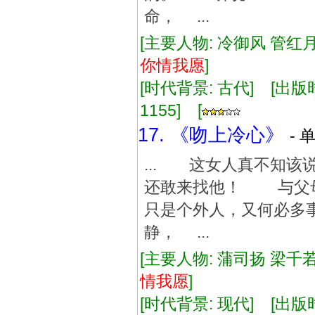
命， ...
[主要人物: 冷御风 管红月
你情
我
愿
]
[时代背景: 古代] [出版时间:
1155] [
17. 《吻上冷心》
- 
... 这女人真不知
还敢来找他！ 与父
只是个外人，又何必多
静， ...
[主要人物: 蒲司扬 梁千
情
我
愿
]
[时代背景: 现代] [出版时间: