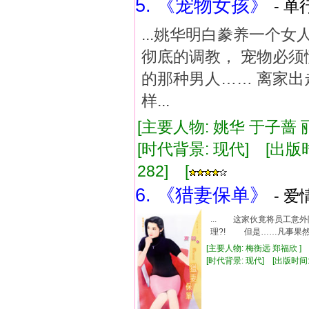
5. 《宠物女孩》
- 单
...姚华明白豢养一个
彻底的调教， 宠物必须
的那种男人…… 离家出
样...
[主要人物: 姚华 于子蔷 
[时代背景: 现代] [出版时间:
282] [
6. 《猎妻保单》
- 爱
... 这家伙竟将员工
理?! 但是……凡事果然
[主要人物: 梅衡远 郑福欣 ]
[时代背景: 现代] [出版时间: 20