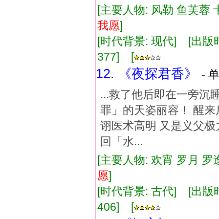
[主要人物: 风勒 鱼芙蓉 
我
愿
]
[时代背景: 现代] [出版时间:
377] [
12. 《夜探君香》
- 
...救了他后即在一旁
罪」的天姿丽容！ 醒来
诩医术高明 又是义父极
回「水...
[主要人物: 欢宵 罗月 
愿
]
[时代背景: 古代] [出版时间:
406] [