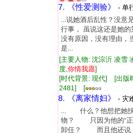
7. 《性爱测验》
- 单
...说她酒后乱性？没
行事， 虽说这还是她的
没有原因，没有理由，
是...
[主要人物: 沈淙沂 凌雪 
度,
你情
我
愿
]
[时代背景: 现代] [出版时间:
2481] [
8. 《离家情妇》
- 灾
... 什么？他想把
物？ 只因为他的“正妻
卸任？ 而且他还说，