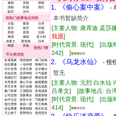
唐朝
宋朝
明朝
1. 《偷心案中案》
-
清朝
民国
现代
架空
古代
本书暂缺简介
按热门故事地点浏览
大陆
香港
台湾
[主要人物: 康席迪 孟莎娜
某市
架空
外国
美国
英国
法国
我
愿
]
澳洲
德国
意大利
加拿大
新加坡
日本
[时代背景: 现代] [出版时间:
韩国
其他
按热门情
242] [
节分类浏览
2. 《乌龙水仙》
欢喜冤家
情有独钟
候门似海
- 怪
别后重逢
一见钟情
青梅竹马
日久生情
古色古香
近水楼台
暂无
后知后觉
灵异神怪
斗气冤家
死缠烂打
穿越时空
摩登世界
[主要人物: 元烈 白水仙
失而复得
痴心不改
破镜重圆
苦尽甘来
误打误撞
暗恋成真
吕孝文] [故事地点: 台湾
豪门世家
江湖恩怨
弄假成真
公司恋情
清新隽永
阴差阳错
[时代背景: 现代] [出版时间:
命中注定
前世今生
巧取豪夺
报仇雪恨
春风一度
帝王将相
414] [
误会重重
青春校园
细水长流
天之娇子
黑帮情仇
患得患失