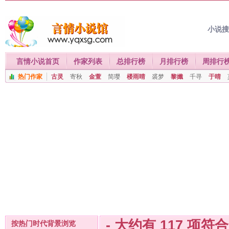
小说
言情小说首页
作家列表
总排行榜
月排行榜
周排行
热门作家
古灵
寄秋
金萱
简璎
楼雨晴
裘梦
黎孅
千寻
于晴
- 大约有
117
项符
按热门时代背景浏览