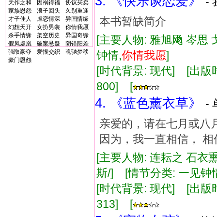
3. 《快乐谈恋爱》
-
天作之和
因祸得福
协议买卖
家族恩怨
浪子回头
久别重逢
本书暂缺简介
才子佳人
虐恋情深
异国情缘
幻想天开
女扮男装
你情我愿
杀手情缘
架空历史
异国奇缘
[主要人物: 雅旭飏 岑思 
假凤虚凰
破案悬疑
阴错阳差
强取豪夺
爱恨交织
魂驰梦移
钟情,
你情
我
愿
]
豪门恩怨
[时代背景: 现代] [出版时间:
800] [
4. 《蓝色薰衣草》
-
亲爱的，请在七月或八月
因为，我一直相信， 相
[主要人物: 连耘之 石衣
斯/] [情节分类: 一见
[时代背景: 现代] [出版时间:
313] [