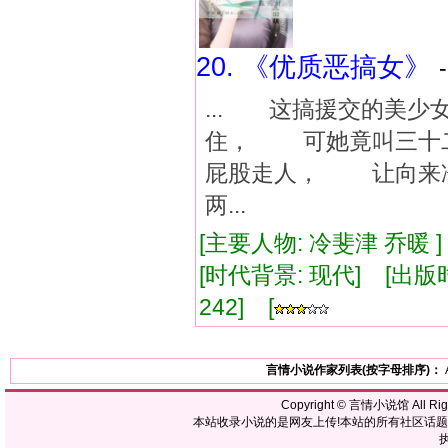
20. 《优质恶搞女》
... 这搞援交的美
住， 可她竟叫三十
屁股走人， 让向来
两...
[主要人物: 冷斐津 乔暖 
[时代背景: 现代] [出版时间:
242] [
言情小说作家列表(按字母排序)：
Copyright ©
言情小说馆
All R
本站收录小说的是网友上传!本站的所有社区话
执