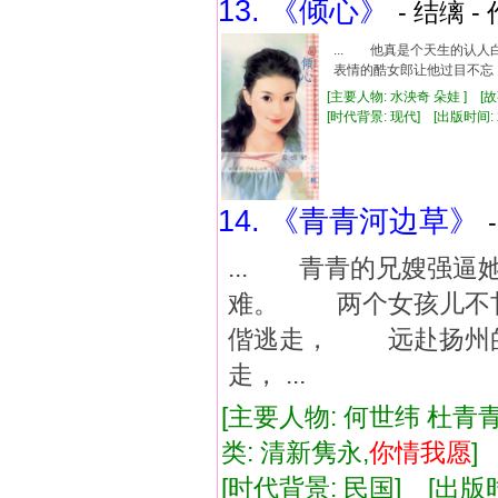
13. 《倾心》
- 结缡 -
... 他真是个天生的
表情的酷女郎让他过目不忘
[主要人物: 水泱奇 朵娃 ] [
[时代背景: 现代] [出版时间: 200
14. 《青青河边草》
... 青青的兄嫂强
难。 两个女孩儿不
偕逃走， 远赴扬州
走， ...
[主要人物: 何世纬 杜青青
类: 清新隽永,
你情
我
愿
[时代背景: 民国] [出版时间: