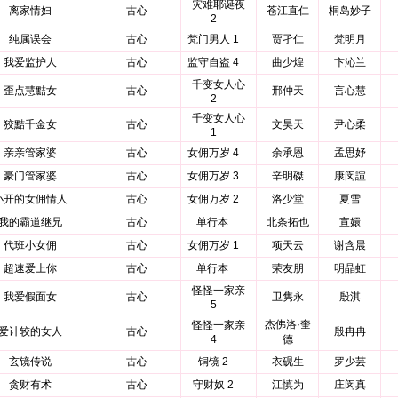
灾难耶诞夜
离家情妇
古心
苍江直仁
桐岛妙子
2
纯属误会
古心
梵门男人 1
贾孑仁
梵明月
我爱监护人
古心
监守自盗 4
曲少煌
卞沁兰
千变女人心
歪点慧黠女
古心
邢仲天
言心慧
2
千变女人心
狡黠千金女
古心
文昊天
尹心柔
1
亲亲管家婆
古心
女佣万岁 4
余承恩
孟思妤
豪门管家婆
古心
女佣万岁 3
辛明磔
康闵諠
小开的女佣情人
古心
女佣万岁 2
洛少堂
夏雪
我的霸道继兄
古心
单行本
北条拓也
宣嬛
代班小女佣
古心
女佣万岁 1
项天云
谢含晨
超速爱上你
古心
单行本
荣友朋
明晶虹
怪怪一家亲
我爱假面女
古心
卫隽永
殷淇
5
杰佛洛·奎
怪怪一家亲
爱计较的女人
古心
殷冉冉
4
德
玄镜传说
古心
铜镜 2
衣砚生
罗少芸
贪财有术
古心
守财奴 2
江慎为
庄闵真