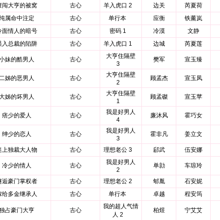
擅闯大亨的被窝
古心
羊入虎口 2
边关
芮夏荷
纯属命中注定
古心
单行本
应衡
铁薰岚
冷面情人的暗号
古心
密码 1
冷漠
文静
误入总裁的陷阱
古心
羊入虎口 1
边城
芮夏莲
大亨住隔壁
小妹的酷男人
古心
樊军
宣玉臻
3
大亨住隔壁
二姊的恶男人
古心
顾孟杰
宣玉凤
2
大亨住隔壁
大姊的坏男人
古心
顾孟磔
宣玉苹
1
我是好男人
痞少的爱人
古心
廉沐风
霍巧女
4
我是好男人
绅少的恋人
古心
霍非凡
姜立文
3
迷上独裁大人物
古心
理想老公 3
郈武
伍安娜
我是好男人
冷少的情人
古心
单勍
车琼玲
2
邂逅豪门掌权者
古心
理想老公 2
郇胤
石安妮
嫁给多金继承人
古心
单行本
卓越
程安筠
我的超人气情
独占豪门大亨
古心
柏煜
宁艾艾
人 2