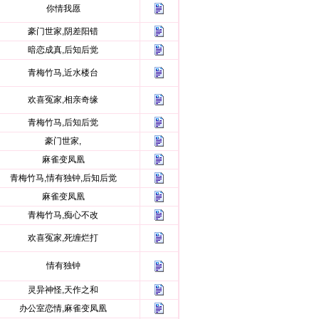
你情我愿
豪门世家,阴差阳错
暗恋成真,后知后觉
青梅竹马,近水楼台
欢喜冤家,相亲奇缘
青梅竹马,后知后觉
豪门世家,
麻雀变凤凰
青梅竹马,情有独钟,后知后觉
麻雀变凤凰
青梅竹马,痴心不改
欢喜冤家,死缠烂打
情有独钟
灵异神怪,天作之和
办公室恋情,麻雀变凤凰