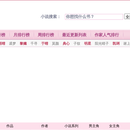
小说搜索：
行榜
月排行榜
周排行榜
最近更新列表
作家人气排行
雨晴
裘梦
黎孅
千寻
于晴
莫颜
典心
子纹
明星
阳光晴子
凯琍
谢
作品
作者
小说系列
男主角
女主角