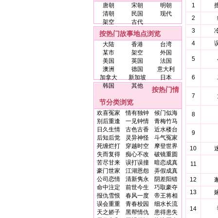
唐朝
宋朝
明朝
1
清朝
民国
现代
2
架空
古代
3
按热门故事地点浏览
4
大陆
香港
台湾
某市
架空
外国
5
美国
英国
法国
澳洲
德国
意大利
加拿大
新加坡
日本
6
韩国
其他
按热门情
7
节分类浏览
欢喜冤家
情有独钟
候门似海
8
别后重逢
一见钟情
青梅竹马
日久生情
古色古香
近水楼台
9
后知后觉
灵异神怪
斗气冤家
死缠烂打
穿越时空
摩登世界
10
失而复得
痴心不改
破镜重圆
苦尽甘来
误打误撞
暗恋成真
11
豪门世家
江湖恩怨
弄假成真
公司恋情
清新隽永
阴差阳错
12
命中注定
前世今生
巧取豪夺
13
报仇雪恨
春风一度
帝王将相
误会重重
青春校园
细水长流
14
天之娇子
黑帮情仇
患得患失