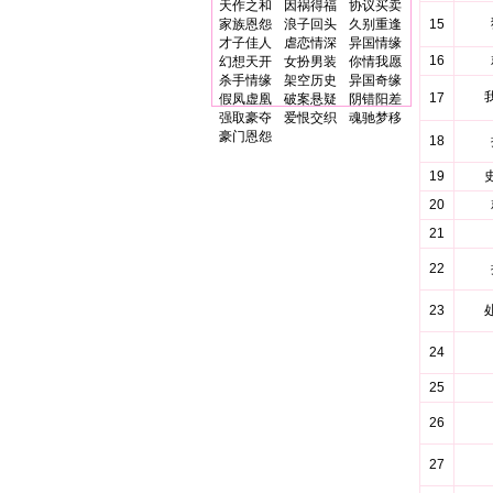
天作之和
因祸得福
协议买卖
家族恩怨
浪子回头
久别重逢
15
才子佳人
虐恋情深
异国情缘
16
幻想天开
女扮男装
你情我愿
杀手情缘
架空历史
异国奇缘
17
假凤虚凰
破案悬疑
阴错阳差
强取豪夺
爱恨交织
魂驰梦移
豪门恩怨
18
19
20
21
22
23
24
25
26
27