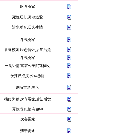
欢喜冤家
死缠烂打,勇敢追爱
近水楼台,日久生情
斗气冤家
青春校园,暗恋情怀,后知后觉
斗气冤家
一见钟情,富家公子配迷糊女
误打误撞,办公室恋情
别后重逢,失忆
指腹为婚,欢喜冤家,后知后觉
弄假成真,情有独钟
欢喜冤家
清新隽永