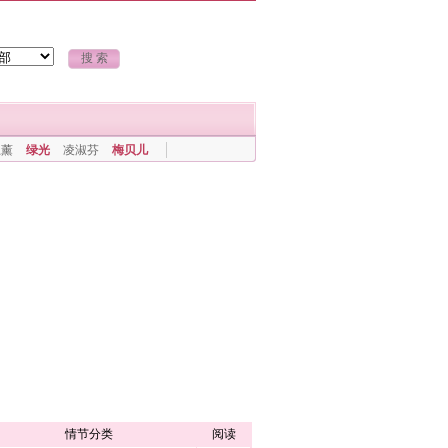
上薰
绿光
凌淑芬
梅贝儿
情节分类
阅读