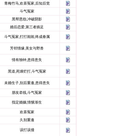
青梅竹马,欢喜冤家,后知后觉
斗气冤家
黑帮恩怨,冲破阴影
婚后恋爱,第三者插足
斗气冤家,打打闹闹,终成眷属
芳邻情缘,美女与野兽
情有独钟,患得患失
黑道,死缠烂打,斗气冤家
未婚生子,别后重逢,患得患失
朋友牵线,斗气冤家
指定婚姻,情愫渐生
欢喜冤家
久别重逢
误打误撞