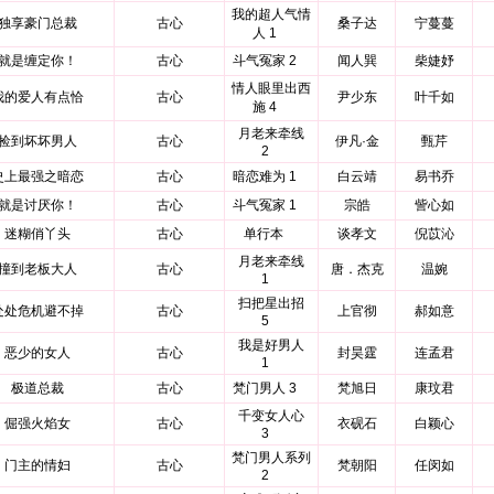
我的超人气情
独享豪门总裁
古心
桑子达
宁蔓蔓
人 1
就是缠定你！
古心
斗气冤家 2
闻人巽
柴婕妤
情人眼里出西
我的爱人有点恰
古心
尹少东
叶千如
施 4
月老来牵线
捡到坏坏男人
古心
伊凡·金
甄芹
2
史上最强之暗恋
古心
暗恋难为 1
白云靖
易书乔
就是讨厌你！
古心
斗气冤家 1
宗皓
訾心如
迷糊俏丫头
古心
单行本
谈孝文
倪苡沁
月老来牵线
撞到老板大人
古心
唐．杰克
温婉
1
扫把星出招
处处危机避不掉
古心
上官彻
郝如意
5
我是好男人
恶少的女人
古心
封昊霆
连孟君
1
极道总裁
古心
梵门男人 3
梵旭日
康玟君
千变女人心
倔强火焰女
古心
衣砚石
白颖心
3
梵门男人系列
门主的情妇
古心
梵朝阳
任闵如
2