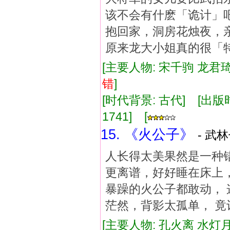
该不会有什麽「诡计」
抱回家，洞房花烛夜，
原来龙大小姐真的很「
[主要人物: 宋千驹 龙君琦
错
]
[时代背景: 古代] [出版时间:
1741] [
15. 《火公子》
- 武
人长得太美果然是一种错
更离谱，好好睡在床上，
暴躁的火公子都敢动， 
茫然，背影太孤单， 
[主要人物: 孔火离 水灯月