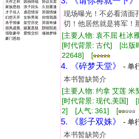
3. 《请你将就一下》
天作之和
因祸得福
协议买卖
家族恩怨
浪子回头
久别重逢
现场曝光！不必看清面
才子佳人
虐恋情深
异国情缘
幻想天开
女扮男装
你情我愿
切！他居然就是将军！
杀手情缘
架空历史
异国奇缘
假凤虚凰
破案悬疑
阴错阳差
强取豪夺
爱恨交织
魂驰梦移
[主要人物: 袁不屈 杜冰雁
豪门恩怨
[时代背景: 古代] [出版时间:
22648] [
4. 《碎梦天堂》
- 单
本书暂缺简介
[主要人物: 约拿 艾莲 米
[时代背景: 现代,美国] [出版
2] [人气: 361] [
5. 《影子双姝》
- 单
本书暂缺简介