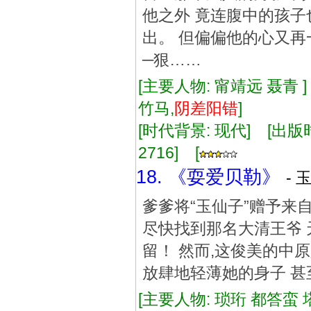
他之外 竟连腹中的孩子
出。 但偏偏他的心又再
─狠……
[主要人物: 甯靖远 聂青 
竹马,
阴差阳错
]
[时代背景: 现代] [出版时间:
2716] [
18. 《耍爱贝勒》
- 
爹爹将“玉仙子”赠予来
尽快找到那名大清王爷 
留！ 然而,这俊美的中
放肆地轻薄她的身子 甚
[主要人物: 琐珩 都答蛮 