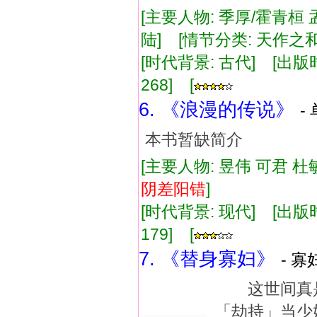
[主要人物: 季厚/霍青桓 
陆] [情节分类: 天作之和
[时代背景: 古代] [出版时间:
268] [
6. 《浪漫的传说》
-
本书暂缺简介
[主要人物: 昱伟 可君 杜
阴差阳错
]
[时代背景: 现代] [出版时间:
179] [
7. 《替身寡妇》
- 寡
这世间真是
「劫持」当