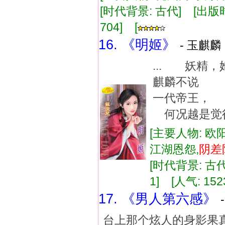
[时代背景: 古代] [出版时间:
704] [
16. 《明姬》
- 玉麒麟 
... 妖精
麒麟不说 
一代帝王，
何况越是觉得
[主要人物: 欧
江湖恩怨,
阴差
[时代背景: 古代]
1] [人气: 152
17. 《男人第六感》
台上那个炫人的身影果真