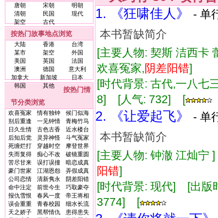
唐朝
宋朝
明朝
1. 《狂啸佳人》
- 单
清朝
民国
现代
架空
古代
本书暂缺简介
按热门故事地点浏览
大陆
香港
台湾
[主要人物: 契斯 洁西卡 
某市
架空
外国
美国
英国
法国
欢喜冤家,
阴差阳错
]
澳洲
德国
意大利
加拿大
新加坡
日本
[时代背景: 古代,一八七三] 
韩国
其他
按热门情
8] [人气: 732] [
节分类浏览
2. 《让爱起飞》
欢喜冤家
情有独钟
候门似海
- 单
别后重逢
一见钟情
青梅竹马
日久生情
古色古香
近水楼台
本书暂缺简介
后知后觉
灵异神怪
斗气冤家
死缠烂打
穿越时空
摩登世界
[主要人物: 钟澈 江灿宁 
失而复得
痴心不改
破镜重圆
苦尽甘来
误打误撞
暗恋成真
阳错
]
豪门世家
江湖恩怨
弄假成真
公司恋情
清新隽永
阴差阳错
[时代背景: 现代] [出版时间:
命中注定
前世今生
巧取豪夺
报仇雪恨
春风一度
帝王将相
3774] [
误会重重
青春校园
细水长流
天之娇子
黑帮情仇
患得患失