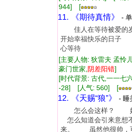
944] [
11. 《期待真情》
- 
佳人在等待被爱的岁
开始幸福快乐的日子
心等待
[主要人物: 狄雷夫 孟怜儿
豪门世家,
阴差阳错
]
[时代背景: 古代,一一七六年]
-28] [人气: 560] [
12. 《天赐“狼”》
- 
怎么会这样？ 她
怎么知道会引来意想
来。 虽然他很帅，