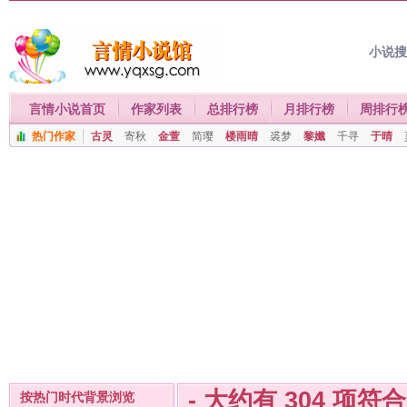
小说
言情小说首页
作家列表
总排行榜
月排行榜
周排行
热门作家
古灵
寄秋
金萱
简璎
楼雨晴
裘梦
黎孅
千寻
于晴
- 大约有
304
项符
按热门时代背景浏览