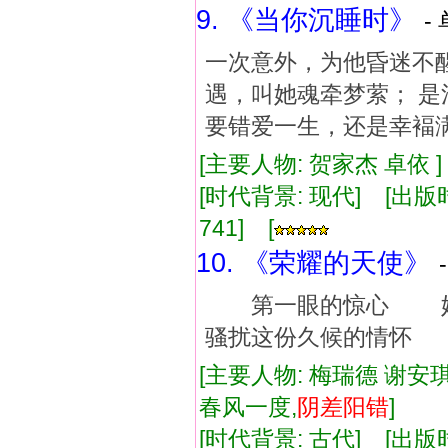
9. 《当你沉睡时》
-
一次意外，为他昏迷不醒
遇，叫她魂牵梦萦； 是
要错爱一生，还是幸褔
[主要人物: 贺家杰 卓依 
[时代背景: 现代] [出版时间:
741] [
10. 《荣耀的天使》
第一眼的惊心 她
骚扰这份久候的情怀 
[主要人物: 梅瑞德 谢安琪
春风一度,
阴差阳错
]
[时代背景: 古代] [出版时间: