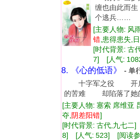
缠也由此而
个逃兵……
[主要人物: 风
错
,患得患失,
[时代背景: 古代]
7] [人气: 108
8. 《心的低语》
- 单
十字军之役 开启
的苦难 却陷落了她
[主要人物: 塞索 席维亚 
夺,
阴差阳错
]
[时代背景: 古代,九七二] [
8] [人气: 523] [阅读