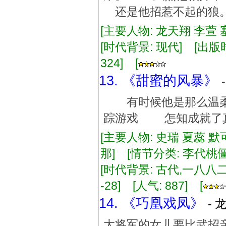
还是他招惹不起的狼
[主要人物: 龙天翔 李萱 
[时代背景: 现代] [出版时间:
324] [
13. 《甜蜜的风暴》
有时候他是那么温柔
踪游戏 怎知成就了
[主要人物: 史瑞 夏蕊 
那] [情节分类: 李代桃
[时代背景: 古代,一八八二年]
-28] [人气: 887] [
14. 《巧凰戏凤》
- 
大将军的女儿要比武招