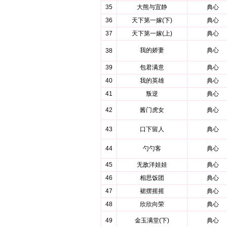
35
大熊与宜静
典心
36
天下第一嫁(下)
典心
37
天下第一嫁(上)
典心
我的娇妻
典心
38
39
包君满意
典心
40
我的英雄
典心
41
叛逆
典心
42
酱门虎女
典心
43
口下留人
典心
44
勺勺客
典心
45
无敌洋娃娃
典心
46
相思饭团
典心
47
裙摆摇摇
典心
48
欣欣向荣
典心
49
金玉满堂(下)
典心