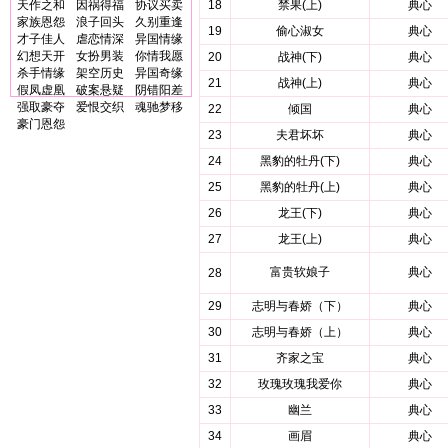
天作之和
因祸得福
协议买卖
18
禁果(上)
典心
家族恩怨
浪子回头
久别重逢
19
偷心淑女
典心
才子佳人
虐恋情深
异国情缘
幻想天开
女扮男装
你情我愿
20
战神(下)
典心
杀手情缘
架空历史
异国奇缘
21
战神(上)
典心
假凤虚凰
破案悬疑
阴错阳差
强取豪夺
爱恨交织
魂驰梦移
22
倾国
典心
豪门恩怨
23
夫君坏坏
典心
24
黑豹的牡丹(下)
典心
25
黑豹的牡丹(上)
典心
26
龙王(下)
典心
27
龙王(上)
典心
富贵软娘子
典心
28
29
志明与春娇（下）
典心
30
志明与春娇（上）
典心
31
齐家之宝
典心
32
玫瑰玫瑰我爱你
典心
33
幽兰
典心
34
画眉
典心