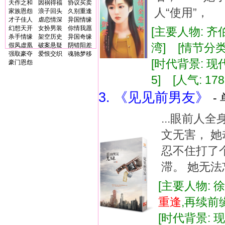
天作之和
因祸得福
协议买卖
人“使用”，
家族恩怨
浪子回头
久别重逢
才子佳人
虐恋情深
异国情缘
幻想天开
女扮男装
你情我愿
[主要人物: 齐
杀手情缘
架空历史
异国奇缘
湾] [情节分类
假凤虚凰
破案悬疑
阴错阳差
强取豪夺
爱恨交织
魂驰梦移
[时代背景: 现代]
豪门恩怨
5] [人气: 178
3. 《见见前男友》
-
...眼前人
文无害， 
忍不住打了
滞。 她无法
[主要人物: 
重逢
,再续前
[时代背景: 现代