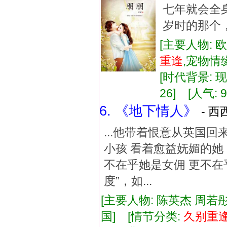
七年就会全
岁时的那个，
[主要人物: 
重逢
,宠物情
[时代背景: 现代
26] [人气: 9
6. 《地下情人》
- 西
...他带着恨意从英国
小孩 看着愈益妩媚的她
不在乎她是女佣 更不在
度”，如...
[主要人物: 陈英杰 周若彤
国] [情节分类:
久别
重