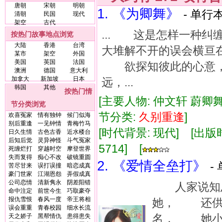
唐朝
宋朝
明朝
1. 《为卿舞》
- 单行本
清朝
民国
现代
架空
古代
... 这是怎样一种
按热门故事地点浏览
大陆
香港
台湾
大堆解不开的误会横亘
某市
架空
外国
美国
英国
法国
欲探知彼此的心意，
澳洲
德国
意大利
加拿大
新加坡
日本
远，...
韩国
其他
按热门情
[主要人物: 仲文轩 蔚卿舞 
节分类浏览
节分类:
久别
重逢
]
欢喜冤家
情有独钟
候门似海
别后重逢
一见钟情
青梅竹马
[时代背景: 现代] [出版时间:
日久生情
古色古香
近水楼台
后知后觉
灵异神怪
斗气冤家
5714] [
死缠烂打
穿越时空
摩登世界
失而复得
痴心不改
破镜重圆
2. 《爱情全垒打》
-
苦尽甘来
误打误撞
暗恋成真
豪门世家
江湖恩怨
弄假成真
公司恋情
清新隽永
阴差阳错
人家说知恩
命中注定
前世今生
巧取豪夺
报仇雪恨
春风一度
帝王将相
她， 还供她
误会重重
青春校园
细水长流
名， 她小
天之娇子
黑帮情仇
患得患失