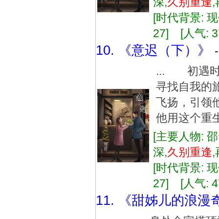
深,
久别
重逢
[时代背景: 现代
27] [人气: 3
10. 《意迟（下）》
... 初
寻找自我的
飞扬，引领
他用这个重生
[主要人物: 
深,
久别
重逢
[时代背景: 现代
27] [人气: 4
11. 《甜姊儿的浪漫