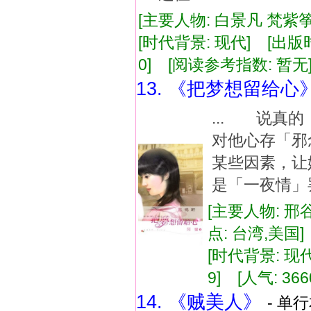
[主要人物: 白景凡 梵紫筝
[时代背景: 现代] [出版时间:
0] [阅读参考指数: 暂无
13. 《把梦想留给心
... 说真
对他心存「
某些因素，
是「一夜情」罢
[主要人物: 邢
点: 台湾,美国
[时代背景: 现代]
9] [人气: 366
14. 《贼美人》
- 单行