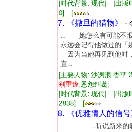
[时代背景: 现代] [出版时间:
0] [
7. 《撒旦的猎物》
-
... 她怎么有可能
永远会记得他做过的
因为当她再见到他时
直...
[主要人物: 沙冽浪 香苹 
别
重逢
,恩怨纠葛]
[时代背景: 现代] [出版时间:
2838] [
8. 《优雅情人的信号
...听说新