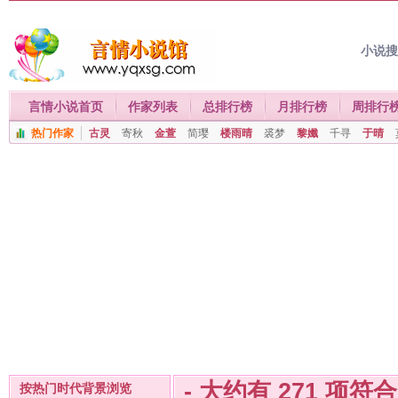
小说
言情小说首页
作家列表
总排行榜
月排行榜
周排行
热门作家
古灵
寄秋
金萱
简璎
楼雨晴
裘梦
黎孅
千寻
于晴
- 大约有
271
项符
按热门时代背景浏览