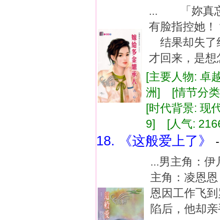
... 「妳
有脸指控她
结果却失了
才回来，是想
[主要人物: 卓
洲] [情节分类
[时代背景: 现代]
9] [人气: 216
18. 《这般爱上了》
...男主角：
主角：凌恩恩
恩因工作飞到
陷后，他却亲