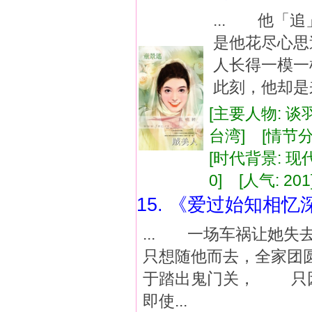
... 他「
是他花尽心
人长得一模
此刻，他却是来
[主要人物: 谈
台湾] [情节分
[时代背景: 现代]
0] [人气: 201
15. 《爱过始知相忆
... 一场车祸让她
只想随他而去，全家团
于踏出鬼门关， 只
即使...