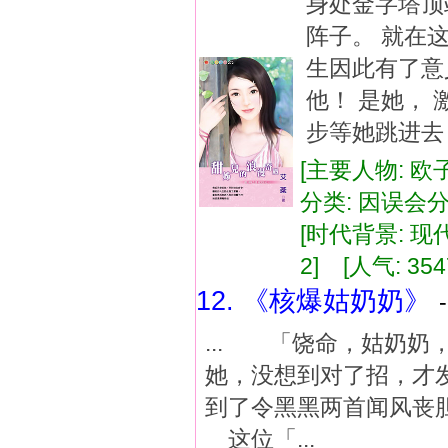
身处金字塔顶
阵子。 就在
生因此有了意
他！ 是她，
步等她跳进去
[主要人物: 欧
分类: 因误会分
[时代背景: 现代]
2] [人气: 354
12. 《核爆姑奶奶》
... 「饶命，姑奶
她，没想到对了招，才
到了令黑黑两首闻风丧
这位「...