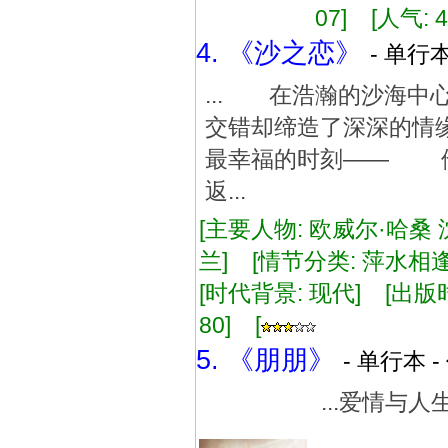
07] [人气: 4
4. 《沙之恋》
- 单行本
... 在浩瀚的沙海
交错却缔造了深深的
最幸福的时刻—— 
返...
[主要人物: 欧威尔·哈桑
兰] [情节分类: 萍水相逢
[时代背景: 现代] [出版时间:
80] [
5. 《朋朋》
- 单行本 -
...爱情
by王