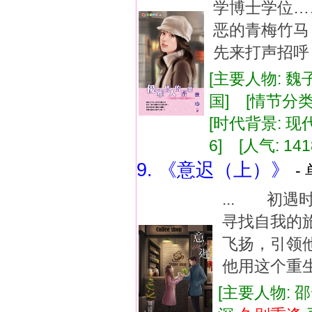
学博士学位…
恶的青梅竹马
先来打声招呼，
[主要人物: 魏
国] [情节分类
[时代背景: 现代]
6] [人气: 141
9. 《意迟（上）》
-
... 初
寻找自我的
飞扬，引领
他用这个重生
[主要人物: 