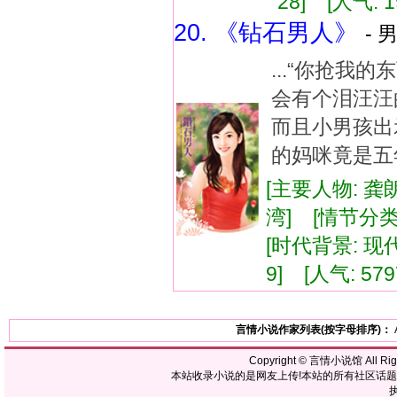
28] [人气: 1
20. 《钻石男人》
- 
...“你抢我
会有个泪汪汪
而且小男孩出
的妈咪竟是五年
[主要人物: 龚
湾] [情节分类
[时代背景: 现代]
9] [人气: 579
言情小说作家列表(按字母排序)：
Copyright ©
言情小说馆
All R
本站收录小说的是网友上传!本站的所有社区话
执