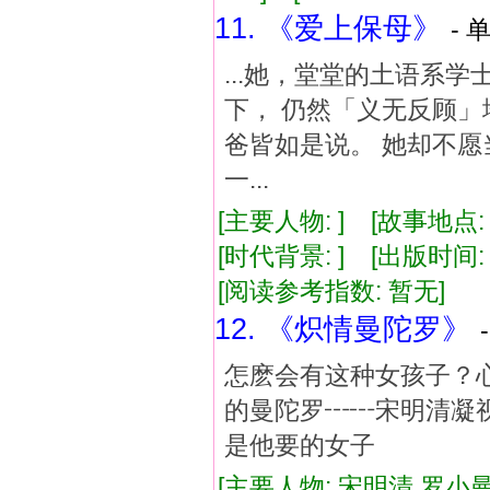
11. 《爱上保母》
- 
...她，堂堂的土语系
下， 仍然「义无反顾
爸皆如是说。 她却不愿
一...
[主要人物: ] [故事地点:
[时代背景: ] [出版时间: 1
[阅读参考指数: 暂无]
12. 《炽情曼陀罗》
怎麽会有这种女孩子？
的曼陀罗┅┅宋明清凝
是他要的女子
[主要人物: 宋明清 罗小曼