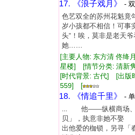
17. 《浪子戏月》
- 
色艺双全的苏州花魁竟
岁小孩都不相信！可事
头”！唉，莫非是老天爷
她……
[主要人物: 东方清 佟绛
星楼] [情节分类: 清新隽
[时代背景: 古代] [出版时间:
559] [
18. 《情追千里》
- 
... 他——纵横商
贝」，执意非她不娶
出他爱的枷锁，另寻