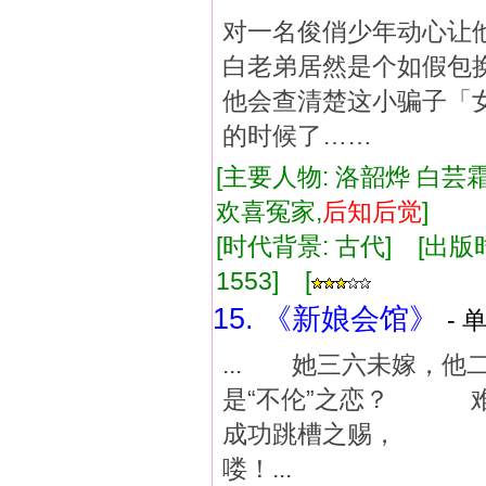
对一名俊俏少年动心让
白老弟居然是个如假包
他会查清楚这小骗子「
的时候了……
[主要人物: 洛韶烨 白芸霜
欢喜冤家,
后知
后
觉
]
[时代背景: 古代] [出版时间:
1553] [
15. 《新娘会馆》
- 
... 她三六未嫁，
是“不伦”之恋？ 
成功跳槽之赐， 总
喽！...