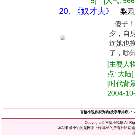
5] [人气: 566
20. 《奴才夫》
- 梨园
...傻
夕，自
连她也拖
了，哪知
[主要人物
点: 大陆
[时代背景
2004-10
言情小说作家列表(按字母排序)：
Copyright ©
言情小说馆
All R
本站收录小说的是网友上传!本站的所有社区话
执