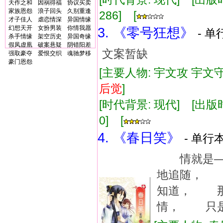
天作之和
因祸得福
协议买卖
家族恩怨
浪子回头
久别重逢
286] [
才子佳人
虐恋情深
异国情缘
幻想天开
女扮男装
你情我愿
3. 《零号狂想》
- 单
杀手情缘
架空历史
异国奇缘
假凤虚凰
破案悬疑
阴错阳差
文案暂缺
强取豪夺
爱恨交织
魂驰梦移
豪门恩怨
[主要人物: 宇文攻 宇文守
后
觉
]
[时代背景: 现代] [出版时间:
0] [
4. 《春日笑》
- 单行本
情就是—
地追随， 
知道， 那
情， 只是