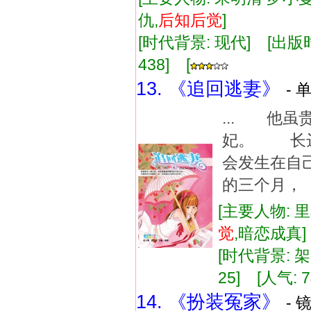
仇,
后知
后
觉
]
[时代背景: 现代] [出版时间:
438] [
13. 《追回逃妻》
- 
... 他
妃。 长
会发生在自
的三个月，
[主要人物: 
觉
,暗恋成真
[时代背景: 架空
25] [人气: 7
14. 《扮装冤家》
- 