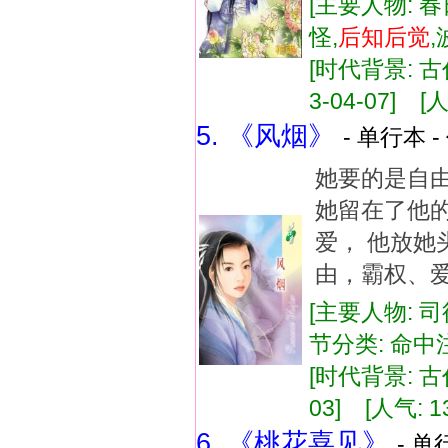
[主要人物: 春
怪,
后知
后
觉
[时代背景: 古代
3-04-07] [人
5. 《风烟》
- 单行本 -
她要的是自
她留在了他的
爱， 他放她
由，霸权、
[主要人物: 司
节分类: 命
[时代背景: 古代
03] [人气: 1
6. 《桃花喜见》
- 单