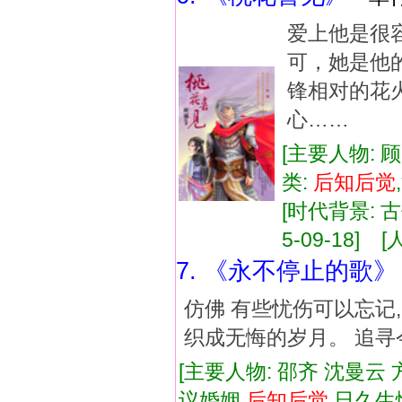
爱上他是很
可，她是他的
锋相对的花
心……
[主要人物: 
类:
后知
后
觉
[时代背景: 古
5-09-18] [
7. 《永不停止的歌》
仿佛 有些忧伤可以忘记,
织成无悔的岁月。 追寻
[主要人物: 邵齐 沈曼云 
议婚姻,
后知
后
觉
,日久