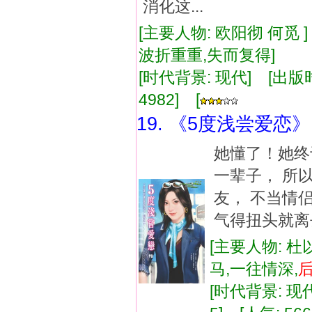
消化这...
[主要人物: 欧阳彻 何觅 
波折重重,失而复得]
[时代背景: 现代] [出版时间:
4982] [
19. 《5度浅尝爱恋》
她懂了！她终
一辈子， 所
友， 不当情
气得扭头就离
[主要人物: 杜
马,一往情深,
[时代背景: 现代]