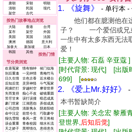
唐朝
宋朝
明朝
1. 《旋舞》
- 单行本 -
清朝
民国
现代
架空
古代
他们都在臆测他在这
按热门故事地点浏览
大陆
香港
台湾
子？ 一个爱侣或兄
某市
架空
外国
美国
英国
法国
一生中有太多东西无
澳洲
德国
意大利
加拿大
新加坡
日本
爱！
韩国
其他
按热门情
[主要人物: 石磊 辛亚蔻 
节分类浏览
[时代背景: 现代] [出版时间:
欢喜冤家
情有独钟
候门似海
别后重逢
一见钟情
青梅竹马
699] [
日久生情
古色古香
近水楼台
后知后觉
灵异神怪
斗气冤家
2. 《爱上Mr.好好》
死缠烂打
穿越时空
摩登世界
失而复得
痴心不改
破镜重圆
苦尽甘来
误打误撞
暗恋成真
本书暂缺简介
豪门世家
江湖恩怨
弄假成真
公司恋情
清新隽永
阴差阳错
[主要人物: 关念宏 黎雁青
命中注定
前世今生
巧取豪夺
报仇雪恨
春风一度
帝王将相
登世界,
后知
后
觉
]
误会重重
青春校园
细水长流
天之娇子
黑帮情仇
患得患失
[时代背景: 现代] [出版时间: