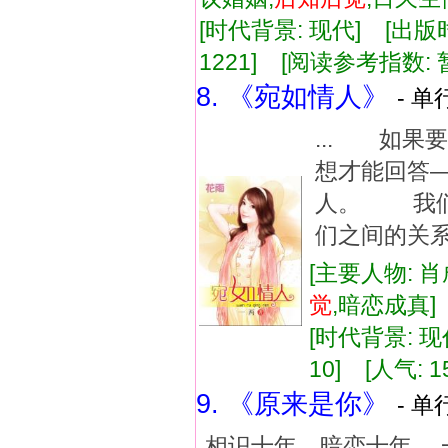
[时代背景: 现代] [出版时间:
1221] [阅读参考指数: 
8. 《宛如情人》
- 单
... 如
想才能回答
人。 我
们之间的关系
[主要人物: 肖
觉
,暗恋成真
[时代背景: 现代
10] [人气: 1
9. 《原来是你》
- 单
相识十年、暗恋十年， 