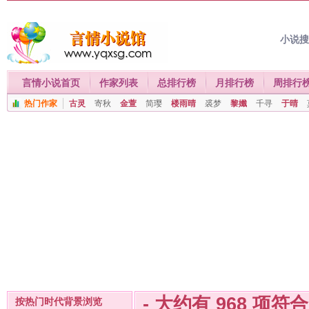
小说
言情小说首页
作家列表
总排行榜
月排行榜
周排行
热门作家
古灵
寄秋
金萱
简璎
楼雨晴
裘梦
黎孅
千寻
于晴
- 大约有
968
项符
按热门时代背景浏览