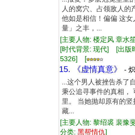
人的窝穴、占领敌人的
他如是相信！偏偏 这
量」之丰，...
[主要人物: 楼定风 章水笙
[时代背景: 现代] [出版时间:
5326] [
15. 《虚情真意》
- 
...这个男人被挫告杀了
秉公追寻事件的真相， 
里。 当她抛却原有的竖
藏...
[主要人物: 黎绍裘 裴豫斐
分类:
黑帮
情仇
]