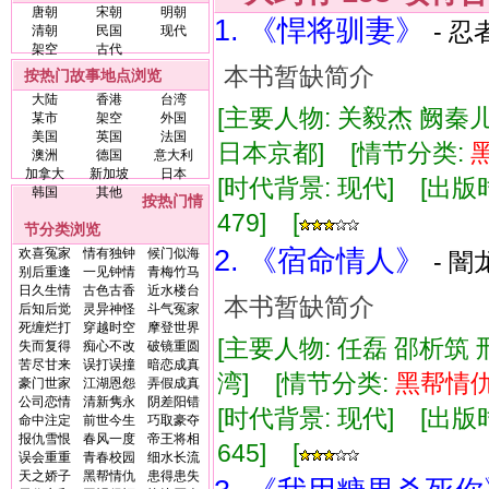
唐朝
宋朝
明朝
1. 《悍将驯妻》
- 
清朝
民国
现代
架空
古代
本书暂缺简介
按热门故事地点浏览
大陆
香港
台湾
[主要人物: 关毅杰 阙秦
某市
架空
外国
美国
英国
法国
日本京都] [情节分类:
澳洲
德国
意大利
加拿大
新加坡
日本
[时代背景: 现代] [出版时间:
韩国
其他
按热门情
479] [
节分类浏览
2. 《宿命情人》
欢喜冤家
情有独钟
候门似海
- 闇
别后重逢
一见钟情
青梅竹马
日久生情
古色古香
近水楼台
本书暂缺简介
后知后觉
灵异神怪
斗气冤家
死缠烂打
穿越时空
摩登世界
[主要人物: 任磊 邵析筑 
失而复得
痴心不改
破镜重圆
苦尽甘来
误打误撞
暗恋成真
湾] [情节分类:
黑帮
情
豪门世家
江湖恩怨
弄假成真
公司恋情
清新隽永
阴差阳错
[时代背景: 现代] [出版时间:
命中注定
前世今生
巧取豪夺
报仇雪恨
春风一度
帝王将相
645] [
误会重重
青春校园
细水长流
天之娇子
黑帮情仇
患得患失