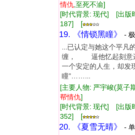
情仇
,至死不渝]
[时代背景: 现代] [出版时间:
187] [
19. 《情锁黑瞳》
- 
...已认定与她这个
缠， 逼他忆起刻意
一个安定的人生，却发
瞳”……...
[主要人物: 严宇峻(莫子期
帮
情仇
]
[时代背景: 现代] [出版时间:
352] [
20. 《夏雪无晴》
- 