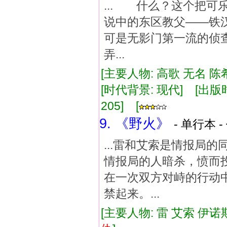
... 什么？这个把
说中的东区教父——
可是无影门第一流的
弄...
[主要人物: 高歌 无名 陈
[时代背景: 现代] [出版时间:
205] [
9. 《野火》
- 单行本 -
...雷和艾索是情报局
情报局的人暗杀，愤而
在一次双方对峙的行动
禁起来。...
[主要人物: 雷 艾索 伊诺斯