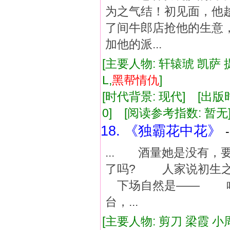
为之气结！初见面，他
了间牛郎店抢他的生意
加他的派...
[主要人物: 轩辕琥 凯萨 
L,
黑帮
情仇
]
[时代背景: 现代] [出版时间:
0] [阅读参考指数: 暂无
18. 《独霸花中花》
... 酒量她是没有，
了吗? 人家说初生
下场自然是—— 啥
台，...
[主要人物: 剪刀 梁霞 小周