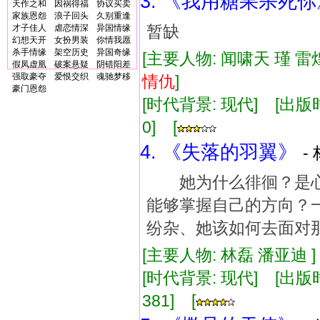
3. 《我用糖果杀死你
天作之和
因祸得福
协议买卖
家族恩怨
浪子回头
久别重逢
暂缺
才子佳人
虐恋情深
异国情缘
幻想天开
女扮男装
你情我愿
杀手情缘
架空历史
异国奇缘
[主要人物: 闻啸天 瑾 雷
假凤虚凰
破案悬疑
阴错阳差
强取豪夺
爱恨交织
魂驰梦移
情仇
]
豪门恩怨
[时代背景: 现代] [出版时间:
0] [
4. 《失落的羽翼》
-
她为什么徘徊？是心
能够掌握自己的方向？
纷杂、她该如何去面对
[主要人物: 林磊 潘亚迪 
[时代背景: 现代] [出版时间:
381] [