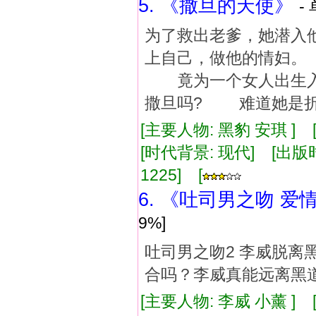
5. 《撒旦的天使》
-
为了救出老爹，她潜入
上自己，做他的情妇
竟为一个女人出生入
撒旦吗? 难道她是折
[主要人物: 黑豹 安琪 ]
[时代背景: 现代] [出版时间:
1225] [
6. 《吐司男之吻 爱
9%]
吐司男之吻2 李威脱
合吗？李威真能远离黑
[主要人物: 李威 小薰 ]