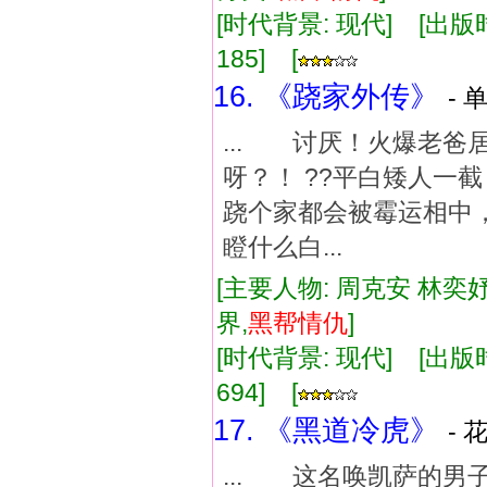
[时代背景: 现代] [出版时间:
185] [
16. 《跷家外传》
- 
... 讨厌！火爆老
呀？！ ??平白矮人一截
跷个家都会被霉运相中，
瞪什么白...
[主要人物: 周克安 林奕妤
界,
黑帮
情仇
]
[时代背景: 现代] [出版时间:
694] [
17. 《黑道冷虎》
- 
... 这名唤凯萨的