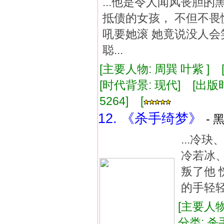
...他是令人闻风丧胆
抵债的女孩， 不但不畏
吼要她滚 她竟说没人会
聪...
[主要人物: 周巽 叶紫 ]
[时代背景: 现代] [出版时间:
5264] [
12. 《杀手绮梦》
- 
...冷
冷若冰
叛了他
的手轻轻摸
[主要人物
分类: 杀