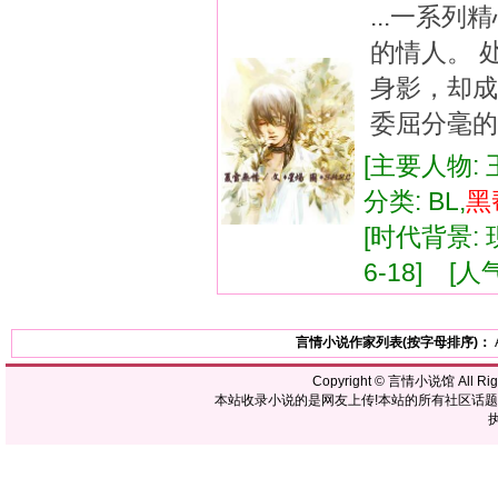
...一系
的情人。 
身影，却成
委屈分毫的
[主要人物:
分类: BL,
黑
[时代背景: 现
6-18] [人气
言情小说作家列表(按字母排序)：
Copyright ©
言情小说馆
All R
本站收录小说的是网友上传!本站的所有社区话
执