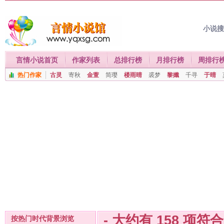
小说
言情小说首页
作家列表
总排行榜
月排行榜
周排行
热门作家
古灵
寄秋
金萱
简璎
楼雨晴
裘梦
黎孅
千寻
于晴
- 大约有
158
项符
按热门时代背景浏览