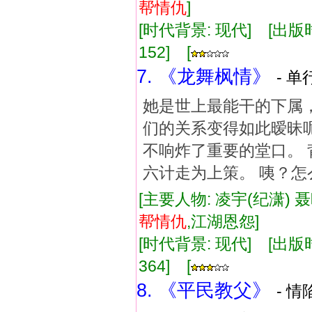
帮
情仇
]
[时代背景: 现代] [出版时间:
152] [
7. 《龙舞枫情》
- 单
她是世上最能干的下属，
们的关系变得如此暧昧呢
不响炸了重要的堂口。 
六计走为上策。 咦？怎
[主要人物: 凌宇(纪潇) 
帮
情仇
,江湖恩怨]
[时代背景: 现代] [出版时间:
364] [
8. 《平民教父》
- 情