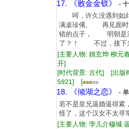
17. 《败金金钗》
- 
呵，许久没遇到如此
满桌珍倄, 再见面
错的点子， 明朝是
了？！ 不过，接下
[主要人物: 姚玄烨 柳元春
开]
[时代背景: 古代] [出版时间:
5921] [
18. 《倾湖之恋》
- 
若不是皇兄逼婚逼得紧，
怪了，这个汉女不太寻
[主要人物: 孛儿介穆城 