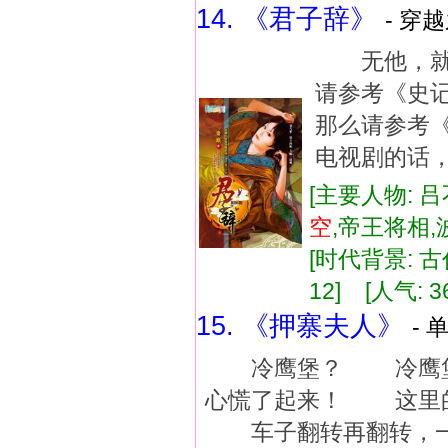
14. 《君子辞》
- 穿
无他，就
请参考《史
那么请参考
电视剧的话
[主要人物: 吕
空
,帝王将相
[时代背景: 古代
12] [人气: 3
15. 《押寨夫人》
- 
冷鹰堡？ 冷鹰堡是
心慌了起来！ 这里的
车子翻转再翻转，一