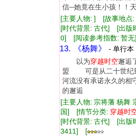
信─她竟在生小孩！！
[主要人物: ] [故事地点
[时代背景: 古代] [出版时间:
0] [阅读参考指数: 暂无
13. 《杨舞》
- 单行本 
以为
穿越
时空
邂逅
盟 可是从二十世纪
河流没有承诺永久的相
的邂逅
[主要人物: 宗将藩 杨舞 
国] [情节分类:
穿越
时
[时代背景: 古代] [出版时间:
3411] [