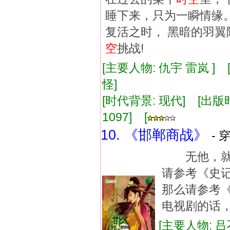
睡下来，只为一瞬情缘。
复活之时， 黑暗的羽翼
空
挑战!
[主要人物: 仇宇 雷岚 ]
怪]
[时代背景: 现代] [出版时间:
1097] [
10. 《邯郸商战》
- 
无他，就
请参考《史
那么请参考
电视剧的话
[主要人物: 吕