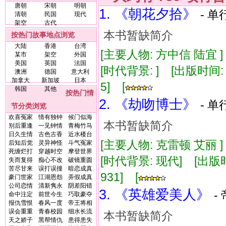
唐朝
宋朝
明朝
1. 《朝花夕拾》
- 单
清朝
民国
现代
架空
古代
本书暂缺简介
按热门故事地点浏览
大陆
香港
台湾
[主要人物: 方中信 陆宜 
某市
架空
外国
美国
英国
法国
[时代背景: ] [出版时间: 1
澳洲
德国
意大利
加拿大
新加坡
日本
5] [
韩国
其他
按热门情
2. 《劫吻博士》
- 单
节分类浏览
欢喜冤家
情有独钟
候门似海
本书暂缺简介
别后重逢
一见钟情
青梅竹马
日久生情
古色古香
近水楼台
[主要人物: 克雷顿 艾丽 
后知后觉
灵异神怪
斗气冤家
死缠烂打
穿越时空
摩登世界
[时代背景: 现代] [出版时间:
失而复得
痴心不改
破镜重圆
苦尽甘来
误打误撞
暗恋成真
931] [
豪门世家
江湖恩怨
弄假成真
公司恋情
清新隽永
阴差阳错
3. 《英雄爱美人》
-
命中注定
前世今生
巧取豪夺
报仇雪恨
春风一度
帝王将相
误会重重
青春校园
细水长流
本书暂缺简介
天之娇子
黑帮情仇
患得患失