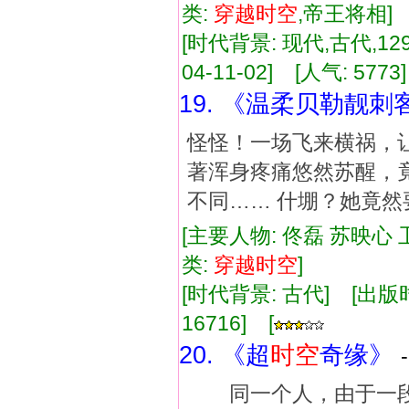
类:
穿越
时空
,帝王将相
[时代背景: 现代,古代,129
04-11-02] [人气: 5773
19. 《温柔贝勒靓刺
怪怪！一场飞来横祸，
著浑身疼痛悠然苏醒，
不同…… 什堋？她竟
[主要人物: 佟磊 苏映心 
类:
穿越
时空
]
[时代背景: 古代] [出版时间:
16716] [
20. 《超
时空
奇缘》
同一个人，由于一段