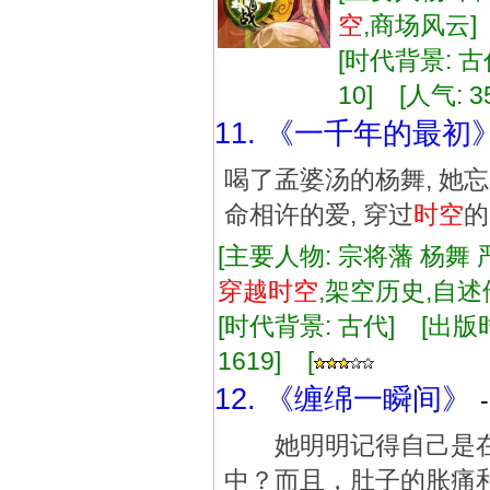
空
,商场风云
[时代背景: 古代
10] [人气: 3
11. 《一千年的最初
喝了孟婆汤的杨舞, 她
命相许的爱, 穿过
时空
的
[主要人物: 宗将藩 杨舞 
穿越
时空
,架空历史,自
[时代背景: 古代] [出版时间:
1619] [
12. 《缠绵一瞬间》
她明明记得自己是在
中？而且，肚子的胀痛