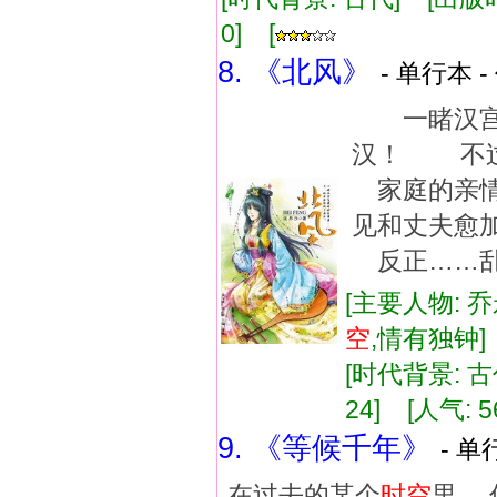
0] [
8. 《北风》
- 单行本 -
一睹汉宫
汉！ 不过
家庭的亲
见和丈夫愈
反正……乱
[主要人物: 
空
,情有独钟
[时代背景: 古代
24] [人气: 5
9. 《等候千年》
- 单
在过去的某个
时空
里，