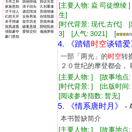
天作之和
因祸得福
协议买卖
[主要人物: 焱 司徒缭绫 
家族恩怨
浪子回头
久别重逢
才子佳人
虐恋情深
异国情缘
生]
幻想天开
女扮男装
你情我愿
杀手情缘
架空历史
异国奇缘
[时代背景: 现代,古代] [出版
假凤虚凰
破案悬疑
阴错阳差
强取豪夺
爱恨交织
魂驰梦移
3] [人气: 3021] [
豪门恩怨
4. 《踏错
时空
谈错爱
一部「两光」的
时空
转
２０世纪的摩登都会， 
[主要人物: ] [故事地点:
[时代背景: ] [出版时间: 1
[阅读参考指数: 暂无]
5. 《情系唐时月》
-
本书暂缺简介
[主要人物: ] [故事地点