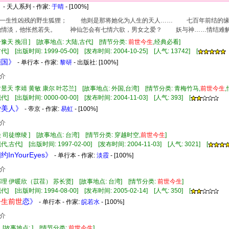
》
- 天人系列 - 作家:
于晴
- [100%]
生性凶残的野生狐狸； 他则是那将她化为人生的天人…… 七百年前结的
情淡，他怅然若失。 神仙怎会有七情六欲，男女之爱？ 妖与神……情结难
冷豫天 挽泪 ] [故事地点: 大陆,古代] [情节分类:
前世
今生
,经典必看]
] [出版时间: 1999-05-00] [发布时间: 2004-10-25] [人气: 13742] [
倾国》
- 单行本 - 作家:
黎研
- 出版社:
[100%]
介
时昱天 李靖 黄敏 康尔 叶芯兰] [故事地点: 外国,台湾] [情节分类: 青梅竹马,
前世
今生
] [出版时间: 0000-00-00] [发布时间: 2004-11-03] [人气: 393] [
爱美人》
- 帝京 - 作家:
易虹
- [100%]
介
焱 司徒缭绫 ] [故事地点: 台湾] [情节分类: 穿越时空,
前世
今生
]
,古代] [出版时间: 1997-02-00] [发布时间: 2004-11-03] [人气: 3021] [
约InYourEyes》
- 单行本 - 作家:
淡霞
- [100%]
介
邾理 伊暖欣（苡荏） 苏长贤] [故事地点: 台湾] [情节分类:
前世
今生
]
] [出版时间: 1994-08-00] [发布时间: 2005-02-14] [人气: 350] [
今生
前世
恋》
- 单行本 - 作家:
皖若水
- [100%]
介
 [故事地点: ] [情节分类:
前世
今生
]