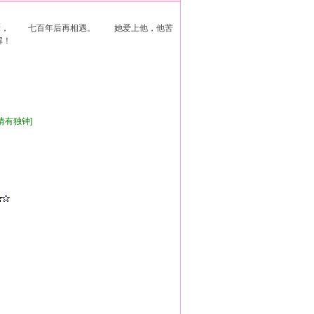
缘， 七百年后再相遇。 她爱上他，他苦
解！
,情有独钟]