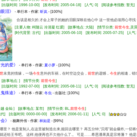
 [出版时间: 1996-10-00] [发布时间: 2005-04-18] [人气: 0] [阅读参考指数: 暂无]
的眼泪》
- 单行本 - 作家:
昕岚
- [100%]
合该是相欠的 才会上辈子的她的泪眼深映在他心中 这一世他必须用心寻找
[主要人物: 柯随云 冷清凝 红瑗] [故事地点: 大陆] [情节分类:
前世
今生
,灵
[时代背景: 古代] [出版时间: 2005-06-10] [发布时间: 2005-07-25] [人气: 
时光的爱》
- 单行本 - 作家:
夏小萝
- [100%]
世
未竟的情缘，一场
今生
意外的车祸，在时空边交会，
前世
的遗憾，
今生
的相逢，错
 [故事地点: ] [情节分类:
前世
今生
]
 [出版时间: 1992-07-00] [发布时间: 2005-08-11] [人气: 0] [阅读参考指数: 暂无]
人鬼殊途》
- 单行本 - 作家:
冬虫
- 出版社:
[100%]
越 金灿 ] [故事地点: 某市] [情节分类: BL,
前世
今生
]
] [出版时间: 0000-00-00] [发布时间: 2006-01-11] [人气: 0] [
一会》
- 杨舞外传 - 作家:
林如是
- [99%]
哪里？ 他是复制人,在这里被制造出来,能回去哪里？ 再五分钟,“贝塔”就会爆炸,一切将
就还给王爷吧。 这样,他便再也不欠他什么了.。 可是……希恩潘果真是宗将藩？ 他