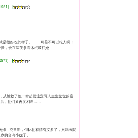
]
951] [
来就是很好吃的样子。 可是不可以吃人啊！
会在深夜拿着木棍敲打她...
571] [
从她救了他一命起便注定两人生生世世的宿
后，他们又再度相遇……
汤姆 克鲁斯，但比他有情有义多了，只喝医院
八岁的台湾小妮子。