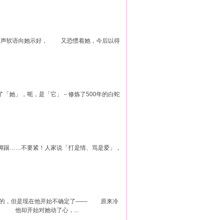
，柔声软语向她示好， 又恐惯着她，今后以得
「她」，呃，是「它」－修炼了500年的白蛇
脚踢……不要紧！人家说「打是情、骂是爱」，
是的，但是现在他开始不确定了—— 原来冷
 他却开始对她动了心，...