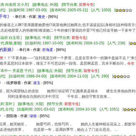
萨杰 向洛琪 古小月] [故事地点: 外国] [情节分类:
前世
今生
]
] [出版时间: 1997-03-00] [发布时间: 2005-05-21] [人气: 1050] [
恋千年》
- 单行本 - 作家:
雅史
- [96%]
的修道之人啊?竟厚颜要她爱他!?就算他揪过她两次,也不该提起[以身相许]这种报答方式吧!
思念起他那窒人的热吻!唉!难道她二十年的修行要就此作罢?可他已经追寻她一千多年了呀...
郑远祈 白玉瑕 ] [故事地点: 中原] [情节分类:
前世
今生
]
代,商朝,唐朝] [出版时间: 1997-10-00] [发布时间: 2006-10-25] [人气: 236] [
的新娘》
- 单行本 - 作家:
舒海柔
- [96%]
世
！？“不要杀她——”这到底是怎样一个梦境，总是在官本中一的脑中盘旋不去？“来
着齐孟思到日本留学，撞见了不可思议的一段情。孟思啊孟思，宫本不断自问，
今生
宫本中一 齐孟恩 千代 ] [故事地点: 外国] [情节分类:
前世
今生
]
] [出版时间: 1986-04-00] [发布时间: 2004-11-03] [人气: 290] [
》
- 续梦聊斋 - 作家:
凌玉
- [95%]
千年前，因为渴望独占的贪欲 她用行动证明了红颜果真是祸水 硬生生将他由胜
 同时连累他在仇恨的汪洋中浮沉 千年后，她信守誓言前来...
戎剑 芙叶 ] [故事地点: 大陆] [情节分类:
前世
今生
]
,古代] [出版时间: 2001-03-02] [发布时间: 2004-10-19] [人气: 1051] [
》
- 阴阳卷 - 作家:
绿痕
- [95%]
花开花凋，她哭她笑， 她爱芍药，也恨芍药， 她的人生被种植在花朵上，默默
走进他的世界， 也是那一年，花凋的季节，她合上了门走出思念。 ...