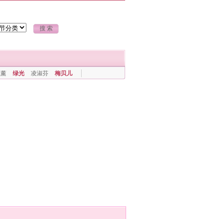
上薰
绿光
凌淑芬
梅贝儿