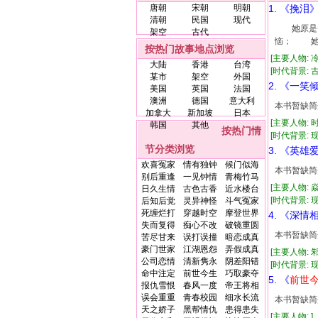
唐朝
宋朝
明朝
1. 《挽泪
清朝
民国
现代
她原是一
架空
古代
恼； 她
按热门故事地点浏览
[主要人物: 
大陆
香港
台湾
[时代背景: 古代
某市
架空
外国
2. 《一笑
美国
英国
法国
澳洲
德国
意大利
本书暂缺简
加拿大
新加坡
日本
[主要人物: 
韩国
其他
按热门情
[时代背景: 现代
节分类浏览
3. 《英雄
欢喜冤家
情有独钟
候门似海
本书暂缺简
别后重逢
一见钟情
青梅竹马
[主要人物: 
日久生情
古色古香
近水楼台
[时代背景: 现代
后知后觉
灵异神怪
斗气冤家
死缠烂打
穿越时空
摩登世界
4. 《深情相
失而复得
痴心不改
破镜重圆
本书暂缺简
苦尽甘来
误打误撞
暗恋成真
豪门世家
江湖恩怨
弄假成真
[主要人物: 
公司恋情
清新隽永
阴差阳错
[时代背景: 现代
命中注定
前世今生
巧取豪夺
5. 《
前世
报仇雪恨
春风一度
帝王将相
误会重重
青春校园
细水长流
本书暂缺简
天之娇子
黑帮情仇
患得患失
[主要人物: ]