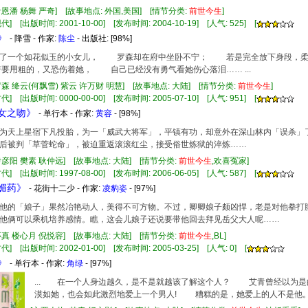
希恩潘 杨舞 严奇] [故事地点: 外国,美国] [情节分类:
前世
今生
]
] [出版时间: 2001-10-00] [发布时间: 2004-10-19] [人气: 525] [
》
- 降雪 - 作家:
陈尘
- 出版社:
[98%]
家平添了一个如花似玉的小女儿， 罗森却在府中坐卧不宁； 若是完全放下身段
用粗的，又恐伤着她， 自己已经没有勇气看她伤心落泪…… ...
罗森 绛云(何飘雪) 紫云 许万财 明慧] [故事地点: 大陆] [情节分类:
前世
今生
]
] [出版时间: 0000-00-00] [发布时间: 2005-07-10] [人气: 951] [
魔女之吻》
- 单行本 - 作家:
黄容
- [98%]
上星宿下凡投胎，为一「威武大将军」，平镇有功，却意外在深山林内「误杀」了
后被判「草菅蛇命」，被迫重返滚滚红尘，接受俗世炼狱的淬炼……
伊彦阳 樊素 耿仲远] [故事地点: 大陆] [情节分类:
前世
今生
,欢喜冤家]
] [出版时间: 1997-08-00] [发布时间: 2006-06-05] [人气: 587] [
乞媚药》
- 花街十二少 - 作家:
凌豹姿
- [97%]
他的「娘子」果然冶艳动人，美得不可方物。不过，卿卿娘子颇凶悍，老是对他拳打
他俩可以乘机培养感情。瞧，这会儿娘子还说要带他回去拜见岳父大人呢……
怀真 楼心月 倪悦容] [故事地点: 大陆] [情节分类:
前世
今生
,BL]
] [出版时间: 2002-01-00] [发布时间: 2005-03-25] [人气: 0] [
》
- 单行本 - 作家:
角绿
- [97%]
... 在一个人身边越久，是不是就越该了解这个人？ 艾青曾经以为
漠如她，也会如此激烈地爱上一个男人! 糟糕的是，她爱上的人不是他。