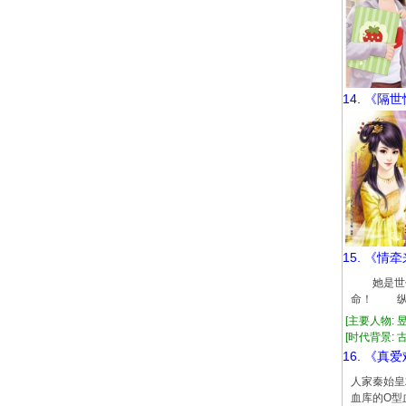
14. 《隔
15. 《情
她是世代
命！ 纵
[主要人物: 
[时代背景: 古代
16. 《真
人家秦始皇
血库的O型