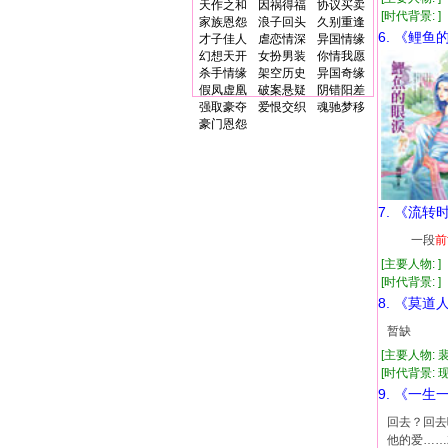
天作之和
因祸得福
协议买卖
[时代背景: ]
家族恩怨
浪子回头
久别重逢
6. 《鲤鱼
才子佳人
虐恋情深
异国情缘
幻想天开
女扮男装
你情我愿
杀手情缘
架空历史
异国奇缘
假凤虚凰
破案悬疑
阴错阳差
强取豪夺
爱恨交织
魂驰梦移
豪门恩怨
7. 《流转
一段
前
[主要人物: ]
[时代背景: ]
8. 《莫道
暂缺
[主要人物: 裴
[时代背景: 现代
9. 《一生
回去？回去
他的爱……