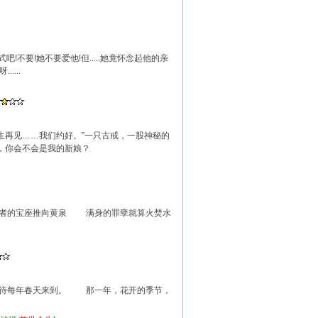
不要!她不要爱他!但.....她竟怀念起他的亲
...
生再见……我们约好。”一只古戒，一股神秘的
，你会不会是我的新娘？
利者的宝座推向黄泉 满身的罪孽就算火焚水
等待每年春天来到。 那一年，花开的季节，