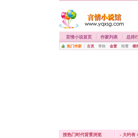
言情小说首页
作家列表
总排
热门作家
古灵
寄秋
金萱
简璎
楼
按热门时代背景浏览
- 大约有