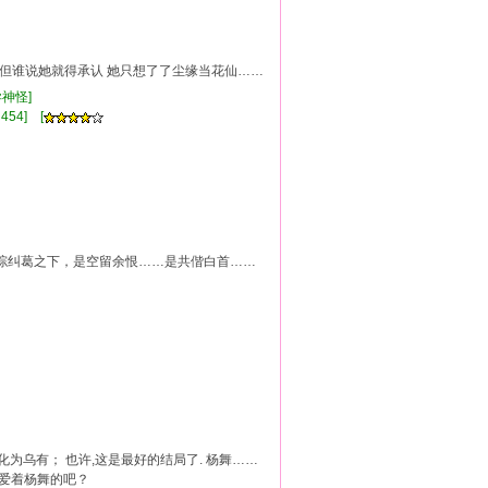
 但谁说她就得承认 她只想了了尘缘当花仙……
异神怪]
454] [
综纠葛之下，是空留余恨……是共偕白首……
化为乌有； 也许,这是最好的结局了. 杨舞……
是爱着杨舞的吧？