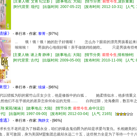
[主要人物: 艾青 纪立影 ] [故事地点: 大陆] [情节分类:
前世
今生
,波折重重
[时代背景: 现代] [出版时间: 2007-05-22] [发布时间: 2012-10-31] [人气: 1
世情缘》
- 单行本 - 作家:
黎菁
- [97%]
... 饿！饿！饿！她的肚子好饿喔！ 怎么办？眼前的漂亮男孩看起
唉唉唉！ 男孩的心地很好喔！亲手做烧鸡给她吃。 只是男孩有些奇怪，
[主要人物: 谢上青 静禅 ] [故事地点: 大陆] [情节分类:
前世
今生
,情有独钟]
[时代背景: 古代] [出版时间: 2009-05-00] [发布时间: 2010-11-09] [人气: 8
牵来世》
- 单行本 - 作家:
续缘
- [96%]
以猎狐为职的紫竹山庄女少主，他是修炼中的白狐， 她柔情似水，他多情重义，
然他们不在乎彼此的差异怎奈何命运的无情…… 白驹过隙，沧海桑田，数百年之
昱翔 紫苑/湘涵 ] [故事地点: 大陆] [情节分类:
前世
今生
,命中注定]
] [出版时间: 1997-09-00] [发布时间: 2012-03-04] [人气: 2165] [
爱难逃》
- 单行本 - 作家:
陶静文
- [96%]
求长生不老药是为了独霸永业，咱们的吸血鬼伯爵为的却是求爱与复仇。长相媲美的
血，富可敌国，身为美国M盟集团总裁却永远二十五，这些努力全是为了等待一个十