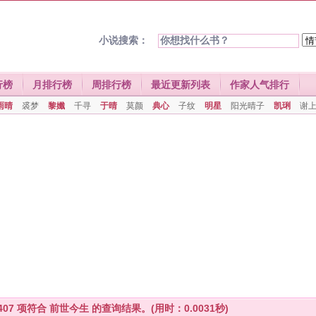
小说搜索：
行榜
月排行榜
周排行榜
最近更新列表
作家人气排行
雨晴
裘梦
黎孅
千寻
于晴
莫颜
典心
子纹
明星
阳光晴子
凯琍
谢
407
项符合
前世今生
的查询结果。(用时：0.0031秒)