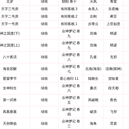
太岁
绿痕
阴阳 卷十
火凤
青鸾
天字三号房
绿痕
有间客栈 3
余美人
乐君楠
天字二号房
绿痕
有间客栈 2
左刚
蔺言
天字一号房
绿痕
有间客栈 1
步青云
上官如意
众神梦记 卷
神之国度(下)
绿痕
浩瀚
晴谚
九
众神梦记 卷
神之国度(上)
绿痕
浩瀚
晴谚
九
众神梦记 卷
八十夜话
绿痕
孔雀
无邪
八
众神梦记 卷
海皇苏醒
绿痕
北海(海皇)
涟漪(噩神)
七
罂粟季节
绿痕
星心相印 11
陆晓生
贺咏童
众神梦记 卷
女神转生
绿痕
廉贞
段天都
六
众神梦记 卷
第一武将
绿痕
风破晓
夜色
五
众神梦记 卷
凤凰垂翼
绿痕
破浪
飞帘
四
众神梦记 卷
天孙降临
绿痕
海角
霓裳
三