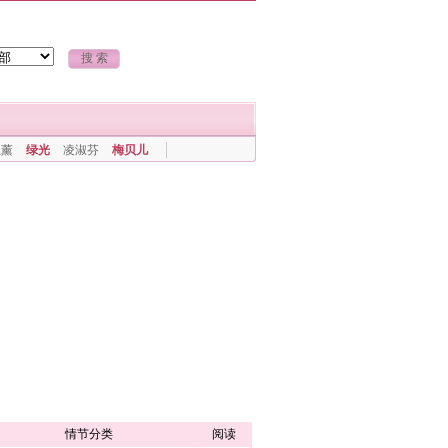
上薰
绿光
凌淑芬
梅贝儿
情节分类
阅读