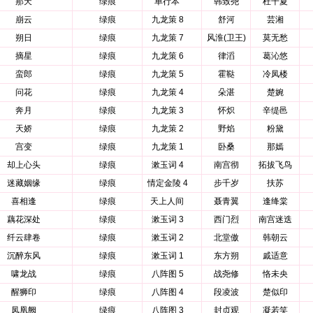
那天
绿痕
单行本
韩致尧
杜千夏
崩云
绿痕
九龙策 8
舒河
芸湘
朔日
绿痕
九龙策 7
风淮(卫王)
莫无愁
摘星
绿痕
九龙策 6
律滔
葛沁悠
蛮郎
绿痕
九龙策 5
霍鞑
冷凤楼
问花
绿痕
九龙策 4
朵湛
楚婉
奔月
绿痕
九龙策 3
怀炽
辛缇邑
天娇
绿痕
九龙策 2
野焰
粉黛
宫变
绿痕
九龙策 1
卧桑
那嫣
却上心头
绿痕
漱玉词 4
南宫彻
拓拔飞鸟
迷藏姻缘
绿痕
情定金陵 4
步千岁
扶苏
喜相逢
绿痕
天上人间
聂青翼
逢绛棠
藕花深处
绿痕
漱玉词 3
西门烈
南宫迷迭
纤云肆卷
绿痕
漱玉词 2
北堂傲
韩朝云
沉醉东风
绿痕
漱玉词 1
东方朔
戚适意
啸龙战
绿痕
八阵图 5
战尧修
恪未央
醒狮印
绿痕
八阵图 4
段凌波
楚似印
凤凰阙
绿痕
八阵图 3
封贞观
凝若笑