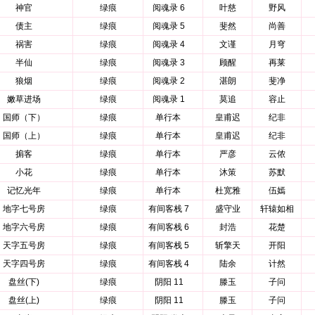
神官
绿痕
阅魂录 6
叶慈
野风
债主
绿痕
阅魂录 5
斐然
尚善
祸害
绿痕
阅魂录 4
文谨
月穹
半仙
绿痕
阅魂录 3
顾醒
再莱
狼烟
绿痕
阅魂录 2
湛朗
斐净
嫩草进场
绿痕
阅魂录 1
莫追
容止
国师（下）
绿痕
单行本
皇甫迟
纪非
国师（上）
绿痕
单行本
皇甫迟
纪非
掮客
绿痕
单行本
严彦
云侬
小花
绿痕
单行本
沐策
苏默
记忆光年
绿痕
单行本
杜宽雅
伍嫣
地字七号房
绿痕
有间客栈 7
盛守业
轩辕如相
地字六号房
绿痕
有间客栈 6
封浩
花楚
天字五号房
绿痕
有间客栈 5
斩擎天
开阳
天字四号房
绿痕
有间客栈 4
陆余
计然
盘丝(下)
绿痕
阴阳 11
滕玉
子问
盘丝(上)
绿痕
阴阳 11
滕玉
子问