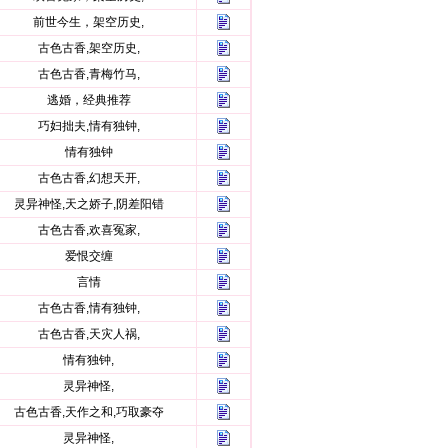
前世今生，架空历史,
古色古香,架空历史,
古色古香,青梅竹马,
逃婚，经典推荐
巧妇拙夫,情有独钟,
情有独钟
古色古香,幻想天开,
灵异神怪,天之娇子,阴差阳错
古色古香,欢喜冤家,
爱恨交缠
言情
古色古香,情有独钟,
古色古香,天灾人祸,
情有独钟,
灵异神怪,
古色古香,天作之和,巧取豪夺
灵异神怪,