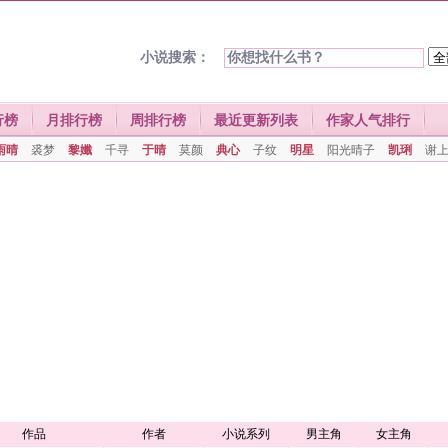
小说搜索：
行榜
月排行榜
周排行榜
最近更新列表
作家人气排行
雨晴
裘梦
黎孅
千寻
于晴
莫颜
典心
子纹
明星
阳光晴子
凯琍
谢
作品
作者
小说系列
男主角
女主角