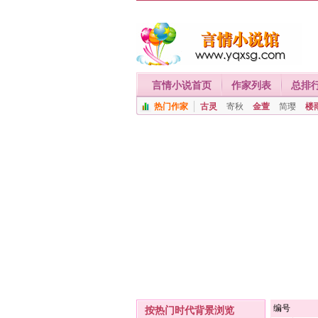
言情小说首页
作家列表
总排
热门作家
古灵
寄秋
金萱
简璎
楼
编号
按热门时代背景浏览