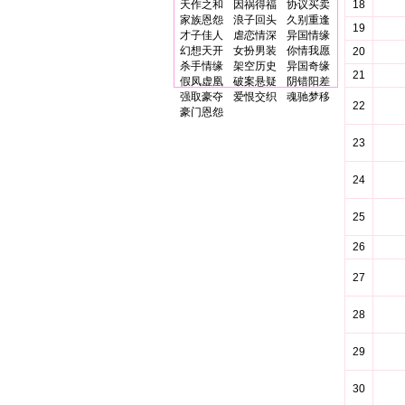
天作之和
因祸得福
协议买卖
18
家族恩怨
浪子回头
久别重逢
19
才子佳人
虐恋情深
异国情缘
幻想天开
女扮男装
你情我愿
20
杀手情缘
架空历史
异国奇缘
21
假凤虚凰
破案悬疑
阴错阳差
强取豪夺
爱恨交织
魂驰梦移
22
豪门恩怨
23
24
25
26
27
28
29
30