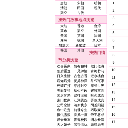
唐朝
宋朝
明朝
1
清朝
民国
现代
2
架空
古代
3
按热门故事地点浏览
4
大陆
香港
台湾
某市
架空
外国
5
美国
英国
法国
6
澳洲
德国
意大利
加拿大
新加坡
日本
7
韩国
其他
按热门情
8
节分类浏览
9
欢喜冤家
情有独钟
候门似海
10
别后重逢
一见钟情
青梅竹马
日久生情
古色古香
近水楼台
11
后知后觉
灵异神怪
斗气冤家
12
死缠烂打
穿越时空
摩登世界
失而复得
痴心不改
破镜重圆
13
苦尽甘来
误打误撞
暗恋成真
14
豪门世家
江湖恩怨
弄假成真
公司恋情
清新隽永
阴差阳错
15
命中注定
前世今生
巧取豪夺
16
报仇雪恨
春风一度
帝王将相
误会重重
青春校园
细水长流
17
天之娇子
黑帮情仇
患得患失