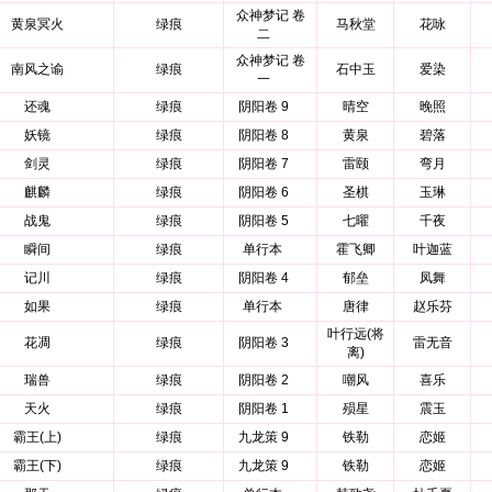
众神梦记 卷
黄泉冥火
绿痕
马秋堂
花咏
二
众神梦记 卷
南风之谕
绿痕
石中玉
爱染
一
还魂
绿痕
阴阳卷 9
晴空
晚照
妖镜
绿痕
阴阳卷 8
黄泉
碧落
剑灵
绿痕
阴阳卷 7
雷颐
弯月
麒麟
绿痕
阴阳卷 6
圣棋
玉琳
战鬼
绿痕
阴阳卷 5
七曜
千夜
瞬间
绿痕
单行本
霍飞卿
叶迦蓝
记川
绿痕
阴阳卷 4
郁垒
凤舞
如果
绿痕
单行本
唐律
赵乐芬
叶行远(将
花凋
绿痕
阴阳卷 3
雷无音
离)
瑞兽
绿痕
阴阳卷 2
嘲风
喜乐
天火
绿痕
阴阳卷 1
殒星
震玉
霸王(上)
绿痕
九龙策 9
铁勒
恋姬
霸王(下)
绿痕
九龙策 9
铁勒
恋姬