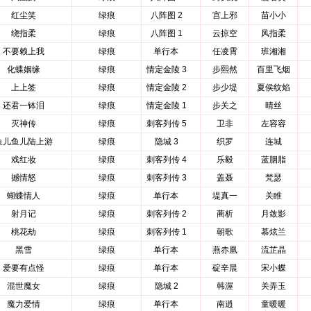
红尘笑
绿痕
八阵图 2
宫上邪
苗小小
绕指柔
绿痕
八阵图 1
云掠空
风指柔
不要赖上我
绿痕
单行本
任凌霄
班湘湘
化蝶姻缘
绿痕
情定金陵 3
步熙然
百里飞烟
上上签
绿痕
情定金陵 2
步少堤
夏侯纹焰
还君一钵泪
绿痕
情定金陵 1
步关之
晴丝
灭神传
绿痕
刺客列传 5
卫非
左容容
鱼儿鱼儿陆上游
绿痕
隐城 3
织罗
连城
戏红妆
绿痕
刺客列传 4
乐毅
蓝胭脂
撼情怒
绿痕
刺客列传 3
盖聂
梵瑟
蝴蝶情人
绿痕
单行本
堤真一
关睢
射月记
绿痕
刺客列传 2
蔺析
月敛影
桃花劫
绿痕
刺客列传 1
朝歌
慕炫兰
黑雪
绿痕
单行本
燕赤凰
流芷晶
爱要有点怪
绿痕
单行本
碇辛晨
宋小蝶
混世魔女
绿痕
隐城 2
韩渥
关弄玉
魔力爱情
绿痕
单行本
南逍
童暖暖