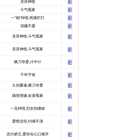
灵异神怪
斗气冤家
一“抱”钟情,死缠烂打
深藏不露
灵异神怪,斗气冤家
灵异神怪,斗气冤家
横刀夺爱,计中计
千年守候
久别重逢,横刀夺爱
隔世情缘,欢喜冤家
一见钟情,烈女怕缠郎
爱恨交织,纠缠不清
忠仆娇主,爱你在心口难开