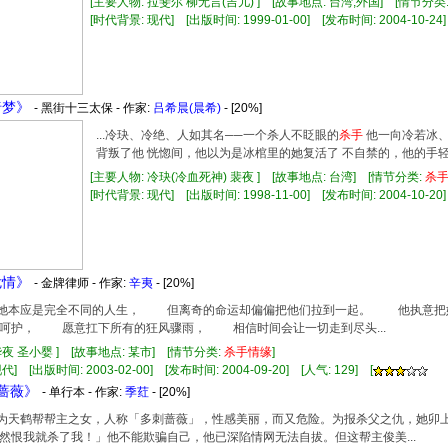
[主要人物: 拉斐尔 柳无言(吉儿) ] [故事地点: 台湾,外国] [情节分类
[时代背景: 现代] [出版时间: 1999-01-00] [发布时间: 2004-10-24]
绮梦》
- 黑街十三太保 - 作家:
吕希晨(晨希)
- [20%]
...冷玦、冷绝、人如其名──一个杀人不眨眼的
杀手
他一向冷若冰、
背叛了他 恍惚间，他以为是冰棺里的她复活了 不自禁的，他的手轻轻摸上
[主要人物: 冷玦(冷血死神) 裴夜 ] [故事地点: 台湾] [情节分类:
杀
[时代背景: 现代] [出版时间: 1998-11-00] [发布时间: 2004-10-20]
危情》
- 金牌律师 - 作家:
辛夷
- [20%]
他和她本应是完全不同的人生， 但离奇的命运却偏偏把他们拉到一起。 他执意
呵护， 愿意扛下所有的狂风骤雨， 相信时间会让一切走到尽头...
华夜 圣小婴 ] [故事地点: 某市] [情节分类:
杀手
情缘
]
] [出版时间: 2003-02-00] [发布时间: 2004-09-20] [人气: 129] [
艳蔷薇》
- 单行本 - 作家:
季荭
- [20%]
，身为天鹤帮帮主之女，人称「多刺蔷薇」，性感美丽，而又危险。为报杀父之仇，她
然恨我就杀了我！」他不能欺骗自己，他已深陷情网无法自拔。但这帮主俊美...