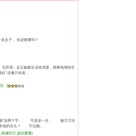
一名女子， 你还敢要吗？
”， 无所谓，反正她最近没啥消遣，就整他增添生
” 还像只纸老...
2] [
败”这两个字， 可是这一次， 她万万没
他的念头？ 不过她...
男,死缠烂打,波折重重]