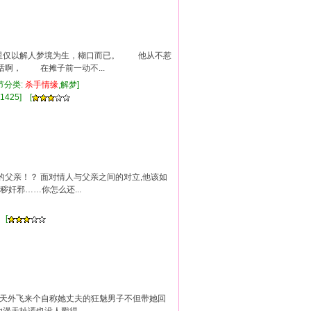
里仅以解人梦境为生，糊口而已。 他从不惹
啊， 在摊子前一动不...
节分类:
杀手
情缘
,解梦]
1425] [
的父亲！？ 面对情人与父亲之间的对立,他该如
奸邪……你怎么还...
 [
天外飞来个自称她丈夫的狂魅男子不但带她回