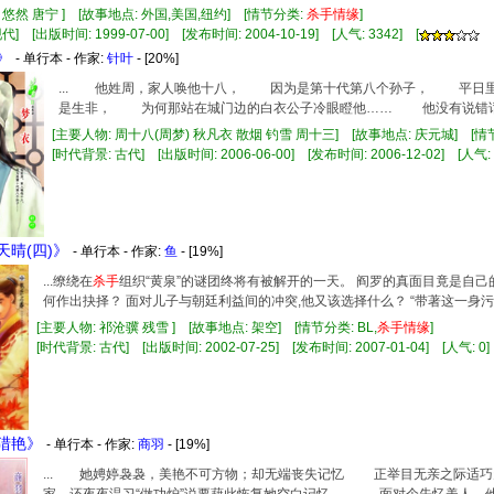
白悠然 唐宁 ] [故事地点: 外国,美国,纽约] [情节分类:
杀手
情缘
]
] [出版时间: 1999-07-00] [发布时间: 2004-10-19] [人气: 3342] [
》
- 单行本 - 作家:
针叶
- [20%]
... 他姓周，家人唤他十八， 因为是第十代第八个孙子， 平日
是生非， 为何那站在城门边的白衣公子冷眼瞪他…… 他没有说错话
[主要人物: 周十八(周梦) 秋凡衣 散烟 钓雪 周十三] [故事地点: 庆元城] [情
[时代背景: 古代] [出版时间: 2006-06-00] [发布时间: 2006-12-02] [人气: 
止天晴(四)》
- 单行本 - 作家:
鱼
- [19%]
...缭绕在
杀手
组织“黄泉”的谜团终将有被解开的一天。 阎罗的真面目竟是自己
何作出抉择？ 面对儿子与朝廷利益间的冲突,他又该选择什么？ “带著这一身污秽
[主要人物: 祁沧骥 残雪 ] [故事地点: 架空] [情节分类: BL,
杀手
情缘
]
[时代背景: 古代] [出版时间: 2002-07-25] [发布时间: 2007-01-04] [人气: 0]
神猎艳》
- 单行本 - 作家:
商羽
- [19%]
... 她娉婷袅袅，美艳不可方物；却无端丧失记忆 正举目无亲之际适巧