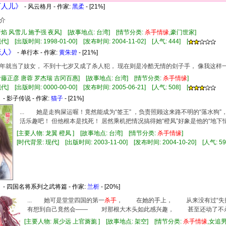
可人儿》
- 风云格月 - 作家:
黑柔
- [21%]
介
暗焰 风雪儿 施予强 夜风] [故事地点: 台湾] [情节分类:
杀手
情缘
,豪门世家]
] [出版时间: 1998-01-00] [发布时间: 2004-11-02] [人气: 444] [
恋人》
- 单行本 - 作家:
黄朱碧
- [21%]
年就当了妓女， 不到十七岁又成了杀人犯， 现在则是冷酷无情的刽子手， 像我这样
伊藤正彦 唐蓉 罗杰瑞 吉冈百惠] [故事地点: 台湾] [情节分类:
杀手
情缘
]
] [出版时间: 0000-00-00] [发布时间: 2005-06-21] [人气: 508] [
》
- 影子传说 - 作家:
猫子
- [21%]
... 她是走狗屎运喔！竟然能成为“签王” ，负责照顾这来路不明的“落水狗
活乐趣吧！ 但他根本是找死！ 居然乘机把情况搞得她“橙凤”好象是他的“地下情妇
[主要人物: 龙翼 橙凤 ] [故事地点: 台湾] [情节分类:
杀手
情缘
]
[时代背景: 现代] [出版时间: 2003-11-00] [发布时间: 2004-10-20] [人气: 59
》
- 四国名将系列之武将篇 - 作家:
兰析
- [20%]
... 她可是堂堂四国的第一
杀手
， 在她的手上， 从来没有过“失
有想到自己竟然会—— 对那根大木头如此感兴趣， 甚至还动了不杀
[主要人物: 展少远 上官旖旎 ] [故事地点: 架空] [情节分类:
杀手
情缘
,女追