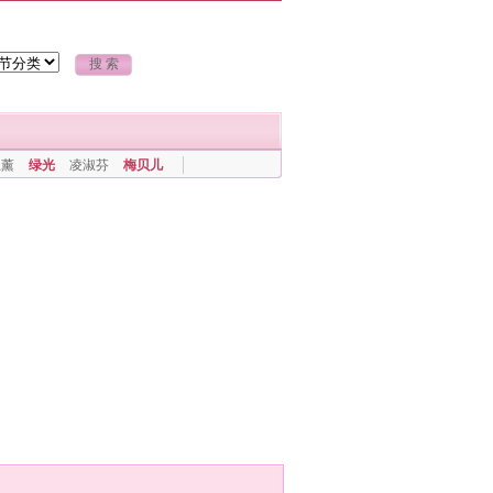
上薰
绿光
凌淑芬
梅贝儿