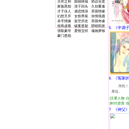
天作之和
因祸得福
协议买卖
家族恩怨
浪子回头
久别重逢
才子佳人
虐恋情深
异国情缘
幻想天开
女扮男装
你情我愿
杀手情缘
架空历史
异国奇缘
假凤虚凰
破案悬疑
阴错阳差
5. 《半调
强取豪夺
爱恨交织
魂驰梦移
豪门恩怨
6. 《冤家
拜托！这
身边。 
[主要人物: 
[时代背景: 现代
7. 《神父