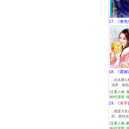
17. 《食
18. 《霍
...自从
冻库，他也
[主要人物: 
[时代背景: 现代
19. 《
杀手
...他是
的，更何况
[主要人物: 
[时代背景: 现代