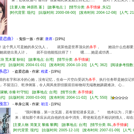
家，还夜夜温习“做功炉”说要藉此恢复她空白记忆...... 面对个失忆美人，他
[主要人物: 神原邑 堇 ] [故事地点: ] [情节分类:
杀手
情缘
,失记]
[时代背景: 现代] [出版时间: 2000-08-00] [发布时间: 2004-12-08] [人气: 21
狼星恋曲》
- 鬼惊一族 - 作家:
唐席
- [19%]
恶！这个男人可是她的杀父仇人， 就算他是世界顶尖的
杀手
， 她说什么也都要
就使出美人计， 就不信他能抵抗得了！ 嗯……她是成功诱...
耿玦 荒木菫 耿钰] [故事地点: 台湾] [情节分类:
杀手
情缘
]
代] [出版时间: 2004-01-01] [发布时间: 2004-10-10] [人气: 362] [阅读参考指数:
色杀恋》
- 盗爱恋曲 - 作家:
程柔
- [19%]
有绝情的名字和冰冷的心她，没有记忆，生命一片空白受训为
杀手
、执行任务即是她仅记
」不留活口、乾净俐落，令人闻风丧胆但眼前目标物却无端教她踌躇难决、心...
周家帆 冷癐 叶守恒] [故事地点: 台湾] [情节分类:
杀手
情缘
]
] [出版时间: 2000-03-00] [发布时间: 2004-11-02] [人气: 550] [
手预言》
- 单身公寓 - 作家:
初澐
- [19%]
... “我叫黎殇，第一次见面，若有冒犯请多见谅。” 他本以为，只
来；谁知那个本应从此自他的生命中消失，即使相见也不相识的情人，却在最
[主要人物: 简复文 黎殇 黎腾] [故事地点: 台湾] [情节分类: BL,
杀手
情缘
]
[时代背景: 现代] [出版时间: 2005-12-10] [发布时间: 2007-01-09] [人气: 0