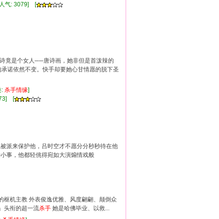
气: 3079] [
首诗竟是个女人──唐诗画，她非但是首泼辣的
的承诺依然不变。快手却要她心甘情愿的脱下圣
:
杀手
情缘
]
3] [
派来保护他，吕时空才不愿分分秒秒待在他
小事，他都轻佻得宛如大演煽情戏般
生的枢机主教 外表俊逸优雅、风度翩翩、颠倒众
」头衔的超一流
杀手
她是哈佛毕业、以救...