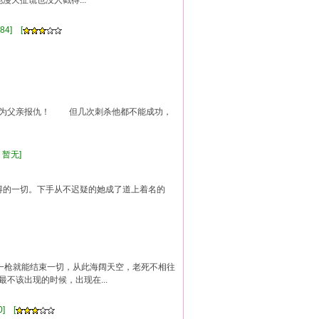
漫天扯谎也没人戳得...
84] [
为父亲报仇！ 但几次刺杀他都不能成功，
 暂无]
得的一切。下手从不迟疑的她成了道上着名的
要一枪就能结束一切，从此海阔天空，老死不相往
不该出现的时候，出现在...
] [