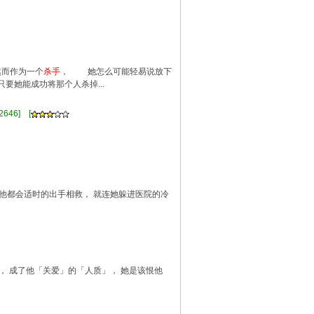
而作为一个
杀手
， 她怎么可能轻易说放下
她能成功将那个人杀掉...
]
2646] [
次他都会适时的出手相救， 就连她躲进医院的冷
]
， 成了他「关爱」的「人质」， 她是该恨他