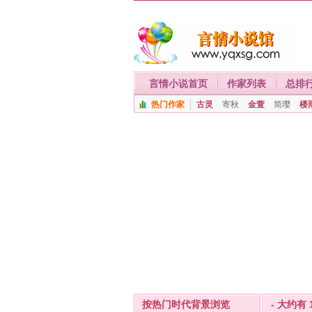
言情小说首页
作家列表
总排
热门作家
古灵
寄秋
金萱
简璎
楼
按热门时代背景浏览
- 大约有