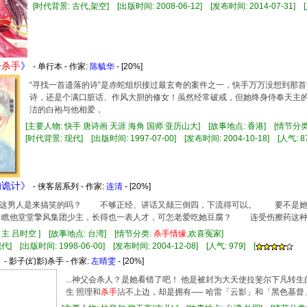
[时代背景: 古代,架空] [出版时间: 2008-06-12] [发布时间: 2014-07-31] [人
子
杀手
》
- 单行本 - 作家:
陈毓华
- [20%]
“寻找一首遗落的诗”是赤蛇组织接过最玄奇的案件之一，快手万万没想到那
诗，还是个满口脏话、作风大胆的修女！虽然经常破戒，但她终身侍奉天主
洁的白袍与他相爱，
[主要人物: 快手 唐诗画 天涯 海角 国师 亚历山大] [故事地点: 香港] [情节分类
[时代背景: 现代] [出版时间: 1997-07-00] [发布时间: 2004-10-18] [人气: 87
的诡计》
- 侠客居系列 - 作家:
连清
- [20%]
男人是来搞笑的吗？ 不够正经、讲话又颠三倒四，下流得可以。 要不是她被
瞧他堂堂擎风集团少主，长得也一表人才，可怎老爱吃她豆腐？ 连受伤擦药这种
白主 吕时空 ] [故事地点: 台湾] [情节分类:
杀手
情缘
,欢喜冤家]
] [出版时间: 1998-06-00] [发布时间: 2004-12-08] [人气: 979] [
》
- 影子(幻影)杀手 - 作家:
左晴雯
- [20%]
...神父会杀人？是她看错了吧！ 他是被封为大天使拉斐尔下凡转
生 照理和
杀手
沾不上边，却是拥有── 哈雷「云影」和「黑色基督