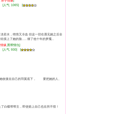
:
杀手
情缘
]
 [人气: 1065] [
淡若水，绝情又冷血 但这一切在遇见她之后全
了她的脸...... 缠了他十年的梦魇...
手
情缘
,黑帮情仇]
 [人气: 930] [
把她收拢在自己的羽翼底下， 要把她的人、
卯上了白蝶帮帮主，即使赔上自己也在所不惜！