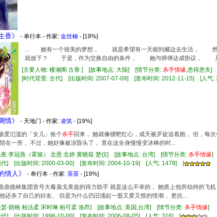
色生香》
- 单行本 - 作家:
金丝楠
- [19%]
... 她有一个很美的梦想， 就是希望有一天能到藏边去生活， 然
就放下？ 于是，作为交换自由的条件， 她与师傅达成协议， 只要
[主要人物: 楼湘阁 古香 ] [故事地点: 大陆] [情节分类:
杀手
情缘
,患得患失
[时代背景: 古代] [出版时间: 2007-07-09] [发布时间: 2012-11-15] [人气: 
姬调情》
- 天地门 - 作家:
凌筑
- [19%]
爱心极度氾滥的「女儿」捡个
杀手
回来， 她就像镖靶红心，成天被歹徒追着跑， 但，每
陪在一旁， 不过，她好像被冻昏头了， 竟在这全身慢慢变冰棒的时...
鬼夜 李冠燕（霍姬） 念恩 念婷 黄晓筱 楚仪] [故事地点: 台湾] [情节分类:
杀手
情缘
] [出版时间: 2000-03-00] [发布时间: 2004-10-19] [人气: 1479] [
的情人》
- 单行本 - 作家:
茶茶
- [19%]
大名鼎鼎德林集团首号大毒枭戈美兹的得力助手 就是这么不幸的， 她搭上他所劫持的飞机
他还杀了自己的好友。 但是为什么仍旧涌起一股又爱又恨的情潮， 更抗...
豪瑟·朗格 柏法柔 宋时琳 柏可柔 洛昂] [故事地点: 美国,台湾] [情节分类:
杀手
情缘
]
] [出版时间: 1998-10-00] [发布时间: 2006-08-05] [人气: 316] [