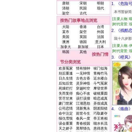
唐朝
宋朝
明朝
1. 《危险
清朝
民国
现代
本书暂缺简
架空
古代
[主要人物: 
按热门故事地点浏览
[时代背景: 现代
大陆
香港
台湾
2. 《残酷
某市
架空
外国
美国
英国
法国
我十六岁那
澳洲
德国
意大利
[主要人物: 
加拿大
新加坡
日本
[时代背景: 现代
韩国
其他
按热门情
3. 《橙凤
节分类浏览
欢喜冤家
情有独钟
候门似海
别后重逢
一见钟情
青梅竹马
日久生情
古色古香
近水楼台
后知后觉
灵异神怪
斗气冤家
死缠烂打
穿越时空
摩登世界
失而复得
痴心不改
破镜重圆
苦尽甘来
误打误撞
暗恋成真
豪门世家
江湖恩怨
弄假成真
公司恋情
清新隽永
阴差阳错
4. 《殇曲
命中注定
前世今生
巧取豪夺
报仇雪恨
春风一度
帝王将相
误会重重
青春校园
细水长流
天之娇子
黑帮情仇
患得患失