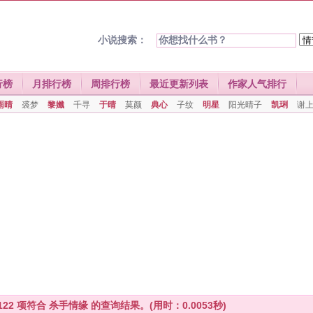
小说搜索：
行榜
月排行榜
周排行榜
最近更新列表
作家人气排行
雨晴
裘梦
黎孅
千寻
于晴
莫颜
典心
子纹
明星
阳光晴子
凯琍
谢
122
项符合
杀手情缘
的查询结果。(用时：0.0053秒)