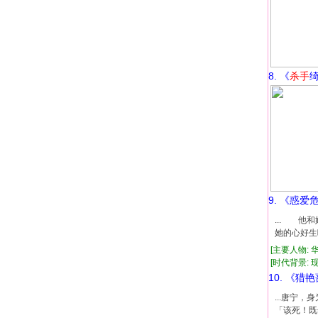
8. 《
杀手
9. 《惑爱
... 
她的心好生
[主要人物: 
[时代背景: 现代
10. 《猎
...唐宁
「该死！既