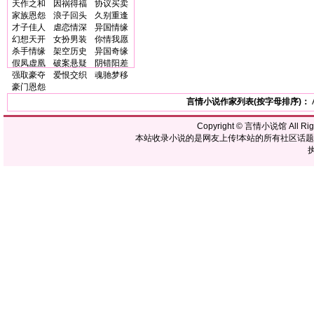
天作之和
因祸得福
协议买卖
家族恩怨
浪子回头
久别重逢
才子佳人
虐恋情深
异国情缘
幻想天开
女扮男装
你情我愿
杀手情缘
架空历史
异国奇缘
假凤虚凰
破案悬疑
阴错阳差
强取豪夺
爱恨交织
魂驰梦移
豪门恩怨
言情小说作家列表(按字母排序)：
Copyright ©
言情小说馆
All R
本站收录小说的是网友上传!本站的所有社区话
执