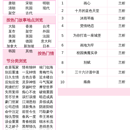
唐朝
宋朝
明朝
1
画心
兰析
清朝
民国
现代
2
十月的蓝色天堂
兰析
架空
古代
3
沐雨琴殇
兰析
按热门故事地点浏览
4
焚情绝恋
兰析
大陆
香港
台湾
某市
架空
外国
为你打造一座城堡
兰析
5
美国
英国
法国
澳洲
德国
意大利
6
画地为牢
兰析
加拿大
新加坡
日本
韩国
其他
7
校园擒魔实录
兰析
按热门情
节分类浏览
别赋
兰析
8
欢喜冤家
情有独钟
候门似海
别后重逢
一见钟情
青梅竹马
9
三十六计谍中谍
兰析
日久生情
古色古香
近水楼台
殇曲
兰析
后知后觉
灵异神怪
斗气冤家
10
死缠烂打
穿越时空
摩登世界
失而复得
痴心不改
破镜重圆
苦尽甘来
误打误撞
暗恋成真
豪门世家
江湖恩怨
弄假成真
公司恋情
清新隽永
阴差阳错
命中注定
前世今生
巧取豪夺
报仇雪恨
春风一度
帝王将相
误会重重
青春校园
细水长流
天之娇子
黑帮情仇
患得患失