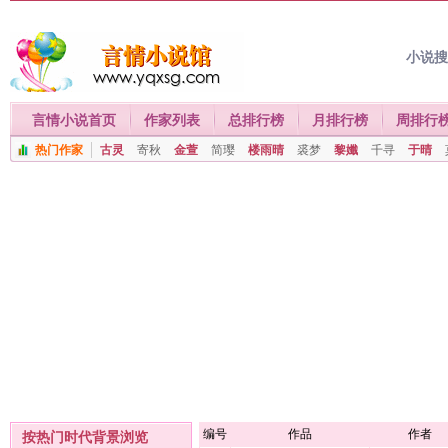
小说
言情小说首页
作家列表
总排行榜
月排行榜
周排行
热门作家
古灵
寄秋
金萱
简璎
楼雨晴
裘梦
黎孅
千寻
于晴
编号
作品
作者
按热门时代背景浏览