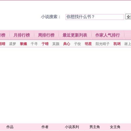
小说搜索：
行榜
月排行榜
周排行榜
最近更新列表
作家人气排行
雨晴
裘梦
黎孅
千寻
于晴
莫颜
典心
子纹
明星
阳光晴子
凯琍
谢
作品
作者
小说系列
男主角
女主角