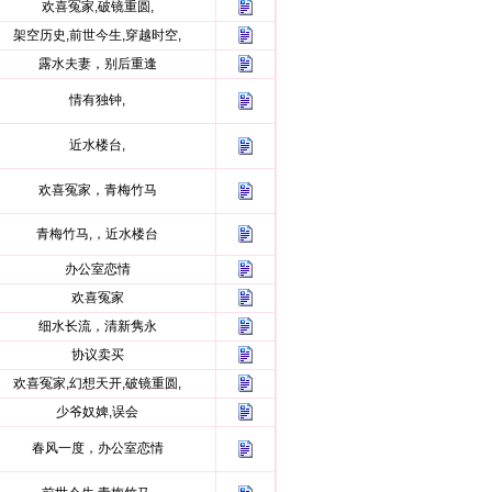
欢喜冤家,破镜重圆,
架空历史,前世今生,穿越时空,
露水夫妻，别后重逢
情有独钟,
近水楼台,
欢喜冤家，青梅竹马
青梅竹马,，近水楼台
办公室恋情
欢喜冤家
细水长流，清新隽永
协议卖买
欢喜冤家,幻想天开,破镜重圆,
少爷奴婢,误会
春风一度，办公室恋情