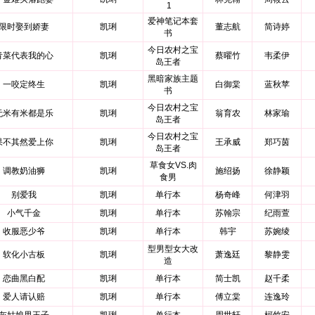
1
爱神笔记本套
限时娶到娇妻
凯琍
董志航
简诗婷
书
今日农村之宝
青菜代表我的心
凯琍
蔡曜竹
韦柔伊
岛王者
黑暗家族主题
一咬定终生
凯琍
白御棠
蓝秋苹
书
今日农村之宝
无米有米都是乐
凯琍
翁育农
林家瑜
岛王者
今日农村之宝
果不其然爱上你
凯琍
王承威
郑巧茵
岛王者
草食女VS.肉
调教奶油狮
凯琍
施绍扬
徐静颖
食男
别爱我
凯琍
单行本
杨奇峰
何津羽
小气千金
凯琍
单行本
苏翰宗
纪雨萱
收服恶少爷
凯琍
单行本
韩宇
苏婉绫
型男型女大改
软化小古板
凯琍
萧逸廷
黎静雯
造
恋曲黑白配
凯琍
单行本
简士凯
赵千柔
爱人请认赔
凯琍
单行本
傅立棠
连逸玲