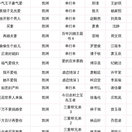
小气王子豪气爱
凯琍
单行本
郑谨
王妙琪
夜猫子见光爱
凯琍
单行本
殷天
杨家熙
放开那个男人
凯琍
单行本
赵毅然
刘美珠
买妻
凯琍
单行本
萧勇
沈静
百年闪婚主题
再婚夫妻
凯琍
雷翊
周文琪
书 4
偷偷生个娃儿
凯琍
单行本
罗楚俊
江筱冬
正港好媳妇
凯琍
单行本
潘子钦
萧玉辰
爱的百米赛跑
福气爱很大
凯琍
傅宗圣
纪晓洁
我不爱他
凯琍
虐恋情深 2
萧毅廷
许芊茉
她不爱我
凯琍
虐恋情深 1
柯启堂
李辰瑜
如意妇产科
凯琍
单行本
林书弘
谢佳馨
今日农村之宝
花花世界人来疯
凯琍
徐逸伦
庄凯岚
岛王者
三重帮兄弟
千万不要搞婚变
凯琍
林子旭
曾玉蒨
3
三重帮兄弟
千方百计再娶你
凯琍
林品轩
乔思凌
2
三重帮兄弟
千金难买落跑妻
凯琍
林克翰
周筱云