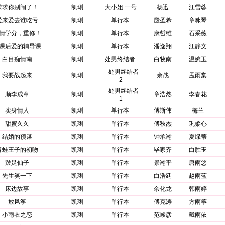
求求你别闹了！
凯琍
大小姐 一号
杨迅
江雪蓉
爱来爱去谁吃亏
凯琍
单行本
殷圣希
章咏琴
情学分，重修！
凯琍
单行本
康哲维
石采薇
课后爱的辅导课
凯琍
单行本
潘逸翔
江静文
白目痴情南
凯琍
处男终结者
白牧南
温婉玉
处男终结者
我要战起来
凯琍
余战
孟雨棠
2
处男终结者
顺李成章
凯琍
章浩然
李春花
1
卖身情人
凯琍
单行本
傅斯伟
梅兰
甜蜜久久
凯琍
单行本
傅秋杰
巩柔心
结婚的预谋
凯琍
单行本
钟承瀚
夏绿蒂
青蛙王子的初吻
凯琍
单行本
毕家齐
白胜玉
跛足仙子
凯琍
单行本
景瀚平
唐雨悠
先生笑一下
凯琍
单行本
白浩廷
赵雨蓝
床边故事
凯琍
单行本
余化龙
韩雨婷
放风筝
凯琍
单行本
傅克涛
方雨筝
小雨衣之恋
凯琍
单行本
范峻彦
戴雨依