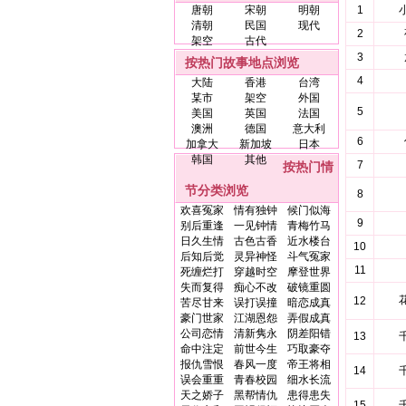
唐朝
宋朝
明朝
1
清朝
民国
现代
2
架空
古代
3
按热门故事地点浏览
4
大陆
香港
台湾
某市
架空
外国
5
美国
英国
法国
澳洲
德国
意大利
6
加拿大
新加坡
日本
韩国
其他
7
按热门情
节分类浏览
8
欢喜冤家
情有独钟
候门似海
9
别后重逢
一见钟情
青梅竹马
日久生情
古色古香
近水楼台
10
后知后觉
灵异神怪
斗气冤家
11
死缠烂打
穿越时空
摩登世界
失而复得
痴心不改
破镜重圆
12
苦尽甘来
误打误撞
暗恋成真
豪门世家
江湖恩怨
弄假成真
公司恋情
清新隽永
阴差阳错
13
命中注定
前世今生
巧取豪夺
报仇雪恨
春风一度
帝王将相
14
误会重重
青春校园
细水长流
天之娇子
黑帮情仇
患得患失
15