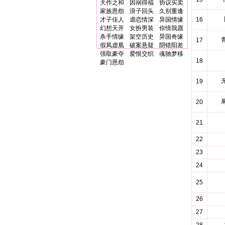
天作之和
因祸得福
协议买卖
家族恩怨
浪子回头
久别重逢
才子佳人
虐恋情深
异国情缘
16
幻想天开
女扮男装
你情我愿
杀手情缘
架空历史
异国奇缘
17
假凤虚凰
破案悬疑
阴错阳差
强取豪夺
爱恨交织
魂驰梦移
18
豪门恩怨
19
20
21
22
23
24
25
26
27