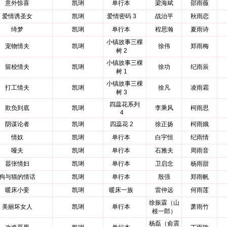
意外惊喜
凯琍
单行本
梁海斌
邵雨薇
爱情诱圣女
凯琍
爱情密码 3
战治平
秋雨恋
绮梦
凯琍
单行本
程思瀚
夏雨诗
小镇故事三棵
宠物情夫
凯琍
徐伟
郑雨梅
树 2
小镇故事三棵
留校情夫
凯琍
徐功
纪雨辰
树 1
小镇故事三棵
打工情夫
凯琍
徐凡
凌雨霜
树 3
四蕊花系列
欺负到底
凯琍
李乘风
柯雨思
4
阴谋论者
凯琍
四蕊花 2
徐正扬
柯雨娥
情奴
凯琍
单行本
白宇恒
纪雨情
哑夫
凯琍
单行本
石雅夫
周雨音
嚣张情妇
凯琍
单行本
卫启念
杨雨甜
狗与猫的情话
凯琍
单行本
殷强
郑雨帆
暖床小妾
凯琍
暖床一族
雷仲远
何雨莲
徐振霖（山
美丽坏女人
凯琍
单行本
萧雨竹
根一郎）
杨磊（俞震