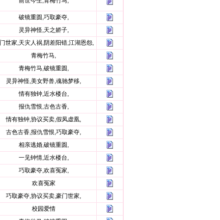
前世今生,青梅竹马,
破镜重圆,巧取豪夺,
灵异神怪,天之娇子,
门世家,天灾人祸,阴差阳错,江湖恩怨,
青梅竹马,
青梅竹马,破镜重圆,
灵异神怪,美女野兽,魂驰梦移,
情有独钟,近水楼台,
报仇雪恨,古色古香,
情有独钟,协议买卖,假凤虚凰,
古色古香,报仇雪恨,巧取豪夺,
相亲逃婚,破镜重圆,
一见钟情,近水楼台,
巧取豪夺,欢喜冤家,
欢喜冤家
巧取豪夺,协议买卖,豪门世家,
校园爱情