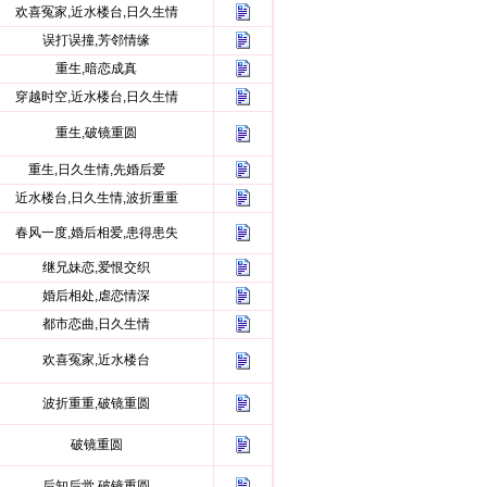
欢喜冤家,近水楼台,日久生情
误打误撞,芳邻情缘
重生,暗恋成真
穿越时空,近水楼台,日久生情
重生,破镜重圆
重生,日久生情,先婚后爱
近水楼台,日久生情,波折重重
春风一度,婚后相爱,患得患失
继兄妹恋,爱恨交织
婚后相处,虐恋情深
都市恋曲,日久生情
欢喜冤家,近水楼台
波折重重,破镜重圆
破镜重圆
后知后觉,破镜重圆