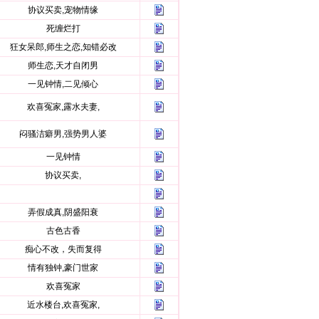
协议买卖,宠物情缘
死缠烂打
狂女呆郎,师生之恋,知错必改
师生恋,天才自闭男
一见钟情,二见倾心
欢喜冤家,露水夫妻,
闷骚洁癖男,强势男人婆
一见钟情
协议买卖,
弄假成真,阴盛阳衰
古色古香
痴心不改，失而复得
情有独钟,豪门世家
欢喜冤家
近水楼台,欢喜冤家,