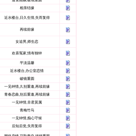
速食婚姻,破镜重圆
相亲结缘
近水楼台,日久生情,失而复得
再续前缘
女追男,师生恋
欢喜冤家,情有独钟
平淡温馨
近水楼台,办公室恋情
破镜重圆
一见钟情,久别重逢,再续前缘
青春恋曲,别后重逢,再续前缘
一见钟情,非君莫属
青梅竹马
一见钟情,痴心守候
后知后觉,失而复得