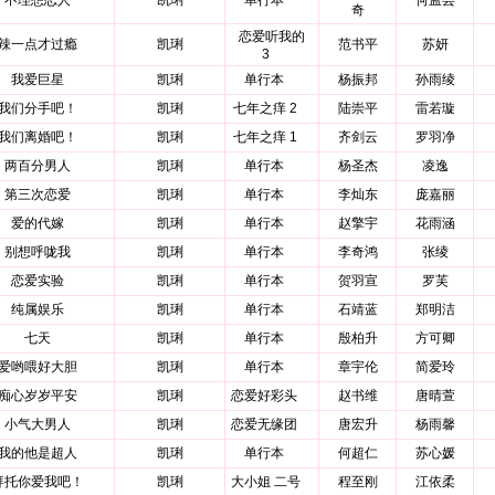
不理想恋人
凯琍
单行本
何孟芸
奇
恋爱听我的
辣一点才过瘾
凯琍
范书平
苏妍
3
我爱巨星
凯琍
单行本
杨振邦
孙雨绫
我们分手吧！
凯琍
七年之痒 2
陆崇平
雷若璇
我们离婚吧！
凯琍
七年之痒 1
齐剑云
罗羽净
两百分男人
凯琍
单行本
杨圣杰
凌逸
第三次恋爱
凯琍
单行本
李灿东
庞嘉丽
爱的代嫁
凯琍
单行本
赵擎宇
花雨涵
别想呼咙我
凯琍
单行本
李奇鸿
张绫
恋爱实验
凯琍
单行本
贺羽宣
罗芙
纯属娱乐
凯琍
单行本
石靖蓝
郑明洁
七天
凯琍
单行本
殷柏升
方可卿
爱哟喂好大胆
凯琍
单行本
章宇伦
简爱玲
痴心岁岁平安
凯琍
恋爱好彩头
赵书维
唐晴萱
小气大男人
凯琍
恋爱无缘团
唐宏升
杨雨馨
我的他是超人
凯琍
单行本
何超仁
苏心媛
拜托你爱我吧！
凯琍
大小姐 二号
程至刚
江依柔