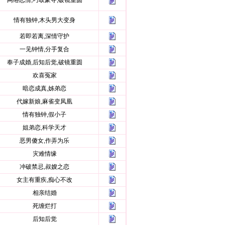
网络恋情,巧取豪夺,破镜重圆
情有独钟,木头男大变身
若即若离,深情守护
一见钟情,分手复合
奉子成婚,后知后觉,破镜重圆
欢喜冤家
暗恋成真,姊弟恋
代嫁新娘,麻雀变凤凰
情有独钟,假小子
姐弟恋,科学天才
恶男傻女,作弄为乐
灾难情缘
冲破禁忌,叔嫂之恋
女主有重疾,痴心不改
相亲结婚
死缠烂打
后知后觉