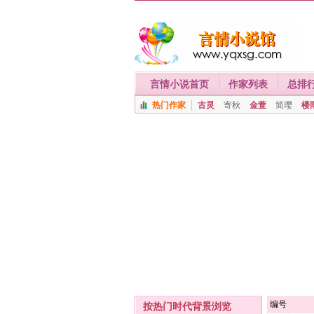
言情小说首页
作家列表
总排
热门作家
古灵
寄秋
金萱
简璎
楼
编号
按热门时代背景浏览