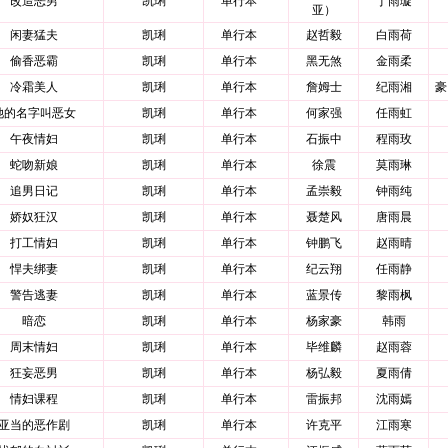
改造恶男
凯琍
单行本
丁雨璇
亚）
闲妻猛夫
凯琍
单行本
赵哲毅
白雨荷
偷香恶霸
凯琍
单行本
黑无煞
金雨柔
冷霜美人
凯琍
单行本
詹姆士
纪雨湘
豪
她的名字叫恶女
凯琍
单行本
何家强
任雨虹
午夜情妇
凯琍
单行本
石振中
程雨玫
蛇吻新娘
凯琍
单行本
徐震
莫雨琳
追男日记
凯琍
单行本
孟崇毅
钟雨纯
娇奴狂汉
凯琍
单行本
聂楚风
唐雨晨
打工情妇
凯琍
单行本
钟鹏飞
赵雨晴
悍夫绑妻
凯琍
单行本
纪云翔
任雨静
警告逃妻
凯琍
单行本
蓝景传
黎雨枫
暗恋
凯琍
单行本
杨家豪
韩雨
周末情妇
凯琍
单行本
毕维麟
赵雨蓉
狂妄恶男
凯琍
单行本
杨弘毅
夏雨倩
情妇课程
凯琍
单行本
雷振邦
沈雨嫣
亚当的恶作剧
凯琍
单行本
许克平
江雨寒