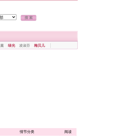
上薰
绿光
凌淑芬
梅贝儿
情节分类
阅读