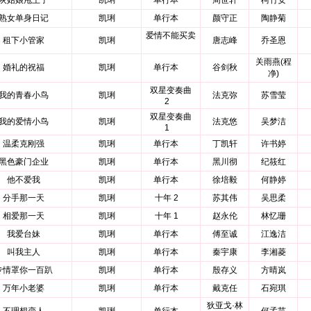
灰姑娘甩王子
凯琍
单行本
周世轩
柯竹安
熟女单身日记
凯琍
单行本
颜守正
陶静菊
爱情不能买卖
租下小管家
凯琍
唐志峰
乔圣恩
关雨燕(程
婚礼的祝福
凯琍
单行本
谷剑秋
净)
双星变奏曲
我的青春小鸟
凯琍
法克弥
苏雪莹
2
双星变奏曲
我的爱情小鸟
凯琍
法克悠
吴梦洁
1
温柔克刚强
凯琍
单行本
丁凯轩
许书婷
黑色豪门企业
凯琍
单行本
黑川彻
纪筱红
他不爱我
凯琍
单行本
徐培毅
何静婷
分手那一天
凯琍
十年 2
苏其伟
吴思柔
相爱那一天
凯琍
十年 1
赵永伦
林忆珊
我爱台妹
凯琍
单行本
傅至诚
江逸洁
叫我主人
凯琍
单行本
秦宇康
李湘菱
专情罩你一百趴
凯琍
单行本
殷存义
方晴岚
万年小老婆
凯琍
单行本
戴克任
石宛琪
狄亚戈·林