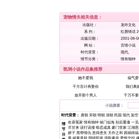
宠物情夫相关信息：
出版社：
龙吟文化
系 列：
红唇情话 2
出版日期：
2001-06-0
网 站：
言情小说
时代背景：
现代,
情节分类：
情有独钟
凯琍小说作品集推荐
她不爱我
福气爱
千方百计再娶你
我们离
放开那个男人
千万不要
小说搜索：
时代背景：
唐朝
宋朝
明朝
清朝
民国
现代
架空
欢喜冤家
情有独钟
候门似海
别后重逢
一见
情
尽甘来
误打误撞
暗恋成真
豪门世家
江湖恩
节
娇子
黑帮情仇
患得患失
天作之和
因祸得福
分
凰
破案悬疑
阴错阳差
强取豪夺
爱恨交织