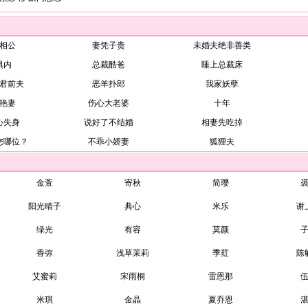
相公
妻凭子贵
未婚夫绝非善类
惧内
总裁酷爸
睡上总裁床
君前夫
恶羊扑郎
我家妖孽
艳妻
伤心大老婆
十年
心失身
说好了不结婚
相妻先吃掉
您哪位？
不乖小娇妻
狐狸夫
金萱
寄秋
简璎
阳光晴子
典心
米乐
谢
绿光
有容
莫颜
香弥
浅草茉莉
季荭
陈
艾蜜莉
宋雨桐
雷恩那
米琪
金晶
夏乔恩