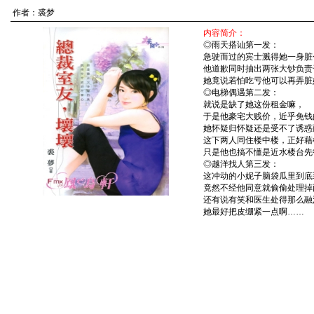
作者：
裘梦
内容简介：
◎雨天搭讪第一发：
急驶而过的宾士溅得她一身脏
他道歉同时抽出两张大钞负责
她竟说若怕吃亏他可以再弄脏
◎电梯偶遇第二发：
就说是缺了她这份租金嘛，
于是他豪宅大贱价，近乎免钱
她怀疑归怀疑还是受不了诱惑
这下两人同住楼中楼，正好藉
只是他也搞不懂是近水楼台先
◎越洋找人第三发：
这冲动的小妮子脑袋瓜里到底
竟然不经他同意就偷偷处理掉
还有说有笑和医生处得那么融
她最好把皮绷紧一点啊……