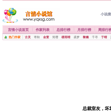
小说
言情小说首页
作家列表
总排行榜
月排行榜
周排行
热门作家
古灵
寄秋
金萱
简璎
楼雨晴
裘梦
黎孅
千寻
于晴
总裁室友，坏