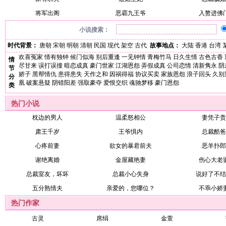
将军出阁
恶霸九王爷
入赘进佛
小说搜索：
时代背景：
唐朝
宋朝
明朝
清朝
民国
现代
架空
古代
故事地点：
大陆
香港
台湾
欢喜冤家
情有独钟
候门似海
别后重逢
一见钟情
青梅竹马
日久生情
古色古香
情
尽甘来
误打误撞
暗恋成真
豪门世家
江湖恩怨
弄假成真
公司恋情
清新隽永
阴
节
娇子
黑帮情仇
患得患失
天作之和
因祸得福
协议买卖
家族恩怨
浪子回头
久别
分
凰
破案悬疑
阴错阳差
强取豪夺
爱恨交织
魂驰梦移
豪门恩怨
类
热门小说
枕边的男人
温柔怒相公
妻凭子贵
肃王千岁
王爷惧内
总裁酷爸
心疼前妻
欲女的暴君前夫
恶羊扑郎
谢绝离婚
金屋藏艳妻
伤心大老
总裁室友，坏坏
总裁小心失身
说好了不结
五分熟情夫
亲爱的，您哪位？
不乖小娇
热门作家
古灵
席绢
金萱