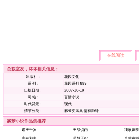
在线阅读
总裁室友，坏坏相关信息：
出版社：
花园文化
系 列：
花园系列 899
出版日期：
2007-10-19
网 站：
言情小说
时代背景：
现代
情节分类：
麻雀变凤凰
情有独钟
裘梦小说作品集推荐
肃王千岁
王爷惧内
我家妖孽
家有邪夫
道姑王妃
总裁骗婚