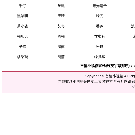
千寻
黎孅
阳光晴子
黑洁明
于晴
绿光
蔡小雀
艾佟
香弥
浅
梅贝儿
馥梅
艾蜜莉
子澄
湛露
米琪
楼采凝
简薰
绿风筝
言情小说作家列表(按字母排序)：
Copyright ©
言情小说馆
All R
本站收录小说的是网友上传!本站的所有社区话
执