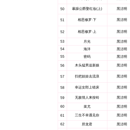
暴躁公爵娶红妆(上)
黑洁明
50
相思修罗·下
黑洁明
51
相思修罗·上
黑洁明
52
53
月光
黑洁明
54
海洋
黑洁明
55
密码
黑洁明
木头猛男追新娘
黑洁明
56
扫把娃娃去流浪
黑洁明
57
幸运女郎上错床
黑洁明
58
无敌情人来按铃
黑洁明
59
60
蚩尤
黑洁明
三生不幸遇见你
黑洁明
61
62
邪龙君
黑洁明