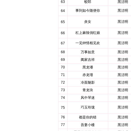
63
蛟郎
黑洁明
事到如今随便你
黑洁明
64
炎女
黑洁明
65
杠上麻辣俏红娘
黑洁明
66
一见钟情相见欢
黑洁明
67
68
万事如意
黑洁明
69
阖家吉祥
黑洁明
70
黑龙璠
黑洁明
71
赤龙瑾
黑洁明
72
冷面魅影
黑洁明
73
青龙玦
黑洁明
74
风中琴迷
黑洁明
巧玉玲珑
黑洁明
75
76
都是你的错
黑洁明
77
吾妻小楼
黑洁明