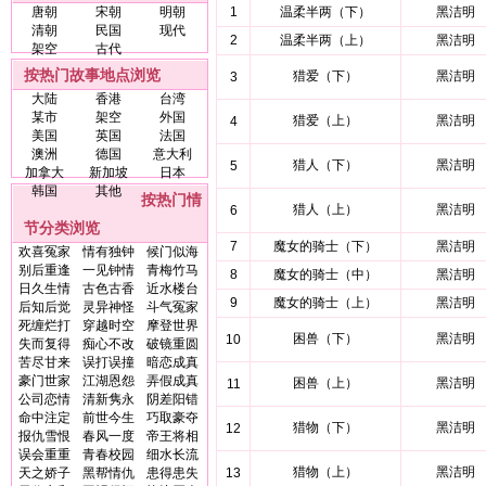
唐朝
宋朝
明朝
1
温柔半两（下）
黑洁明
清朝
民国
现代
2
温柔半两（上）
黑洁明
架空
古代
按热门故事地点浏览
猎爱（下）
黑洁明
3
大陆
香港
台湾
某市
架空
外国
猎爱（上）
黑洁明
4
美国
英国
法国
澳洲
德国
意大利
猎人（下）
黑洁明
5
加拿大
新加坡
日本
韩国
其他
按热门情
猎人（上）
黑洁明
6
节分类浏览
7
魔女的骑士（下）
黑洁明
欢喜冤家
情有独钟
候门似海
别后重逢
一见钟情
青梅竹马
8
魔女的骑士（中）
黑洁明
日久生情
古色古香
近水楼台
9
魔女的骑士（上）
黑洁明
后知后觉
灵异神怪
斗气冤家
死缠烂打
穿越时空
摩登世界
困兽（下）
黑洁明
10
失而复得
痴心不改
破镜重圆
苦尽甘来
误打误撞
暗恋成真
豪门世家
江湖恩怨
弄假成真
困兽（上）
黑洁明
11
公司恋情
清新隽永
阴差阳错
命中注定
前世今生
巧取豪夺
猎物（下）
黑洁明
12
报仇雪恨
春风一度
帝王将相
误会重重
青春校园
细水长流
猎物（上）
黑洁明
天之娇子
黑帮情仇
患得患失
13