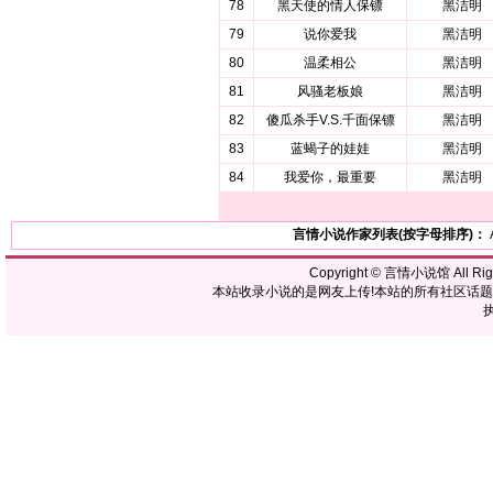
78
黑天使的情人保镖
黑洁明
79
说你爱我
黑洁明
80
温柔相公
黑洁明
81
风骚老板娘
黑洁明
82
傻瓜杀手V.S.千面保镖
黑洁明
83
蓝蝎子的娃娃
黑洁明
84
我爱你，最重要
黑洁明
言情小说作家列表(按字母排序)：
Copyright ©
言情小说馆
All R
本站收录小说的是网友上传!本站的所有社区话
执