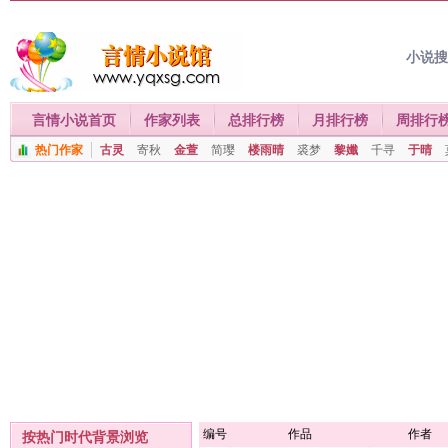
小说
言情小说首页
作家列表
总排行榜
月排行榜
周排行
热门作家
古灵
寄秋
金萱
简璎
楼雨晴
裘梦
黎孅
千寻
于晴
编号
作品
作者
按热门时代背景浏览