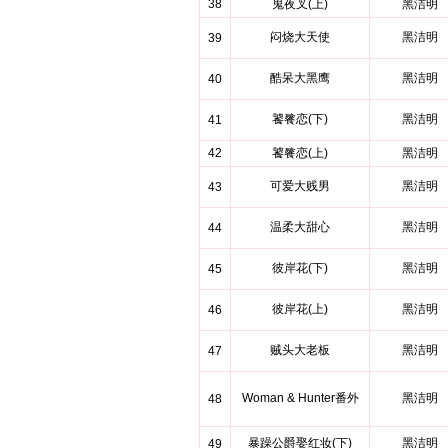
38
鬼夜叉(上)
黑洁明
闷烧大天使
黑洁明
39
酷呆大黑鹰
黑洁明
40
饕餮恋(下)
黑洁明
41
42
饕餮恋(上)
黑洁明
可爱大贱男
黑洁明
43
温柔大甜心
黑洁明
44
彼岸花(下)
黑洁明
45
彼岸花(上)
黑洁明
46
贼头大老板
黑洁明
47
Woman & Hunter番外
黑洁明
48
暴躁公爵娶红妆(下)
黑洁明
49