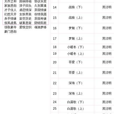
天作之和
因祸得福
协议买卖
家族恩怨
浪子回头
久别重逢
战狼（下）
黑洁明
14
才子佳人
虐恋情深
异国情缘
幻想天开
女扮男装
你情我愿
战狼（上）
黑洁明
15
杀手情缘
架空历史
异国奇缘
假凤虚凰
破案悬疑
阴错阳差
强取豪夺
爱恨交织
魂驰梦移
梦魅（下）
黑洁明
16
豪门恩怨
梦魅（上）
黑洁明
17
18
小暖冬（下）
黑洁明
19
小暖冬（上）
黑洁明
罪爱（下）
黑洁明
20
罪爱（上）
黑洁明
21
深海（下）
黑洁明
22
深海（上）
黑洁明
23
24
白露歌（下）
黑洁明
25
白露歌（上）
黑洁明