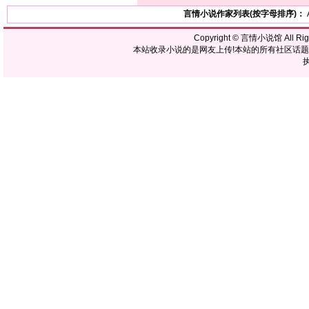
言情小说作家列表(按字母排序)：
Copyright ©
言情小说馆
All R
本站收录小说的是网友上传!本站的所有社区话
执