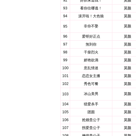
92
好胆来追我！
莫颜
93
看你往哪逃！
莫颜
94
滚开啦！大色狼
莫颜
非你不娶
莫颜
95
96
爱呀好正点
莫颜
97
煞到你
莫颜
98
干柴烈火
莫颜
99
娇艳欲滴
莫颜
100
意乱情迷
莫颜
101
恋恋女主播
莫颜
102
秀色可餐
莫颜
冰山美男
莫颜
103
104
猎爱杀手
莫颜
105
团圆
莫颜
106
抢婚贵公子
莫颜
107
拐爱贵公子
莫颜
108
擒情贵公子
莫颜