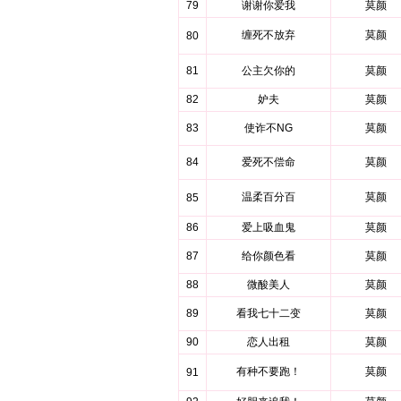
79
谢谢你爱我
莫颜
缠死不放弃
莫颜
80
81
公主欠你的
莫颜
82
妒夫
莫颜
83
使诈不NG
莫颜
84
爱死不偿命
莫颜
温柔百分百
莫颜
85
86
爱上吸血鬼
莫颜
87
给你颜色看
莫颜
88
微酸美人
莫颜
89
看我七十二变
莫颜
90
恋人出租
莫颜
有种不要跑！
莫颜
91