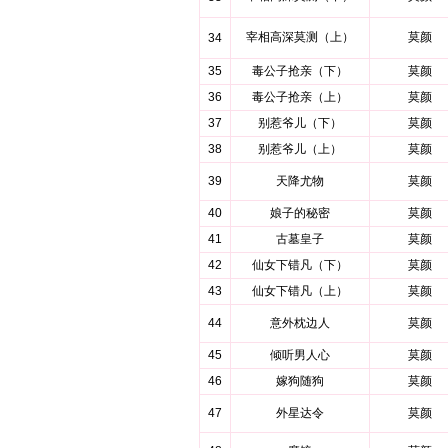
宰相高深莫测（上）
莫颜
34
35
毒公子抢亲（下）
莫颜
36
毒公子抢亲（上）
莫颜
37
别惹爷儿（下）
莫颜
38
别惹爷儿（上）
莫颜
39
天降尤物
莫颜
40
娘子的秘密
莫颜
41
古墓皇子
莫颜
42
仙女下错凡（下）
莫颜
43
仙女下错凡（上）
莫颜
44
意外枕边人
莫颜
45
倾听男人心
莫颜
46
嫁狗随狗
莫颜
47
外星达令
莫颜