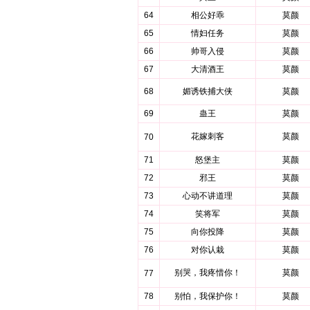
64
相公好乖
莫颜
65
情妇任务
莫颜
66
帅哥入侵
莫颜
67
大清酒王
莫颜
68
媚诱铁捕大侠
莫颜
69
蛊王
莫颜
花嫁刺客
莫颜
70
71
怒堡主
莫颜
72
邪王
莫颜
73
心动不讲道理
莫颜
74
笑将军
莫颜
75
向你投降
莫颜
76
对你认栽
莫颜
别哭，我疼惜你！
莫颜
77
78
别怕，我保护你！
莫颜