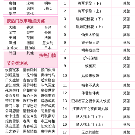
唐朝
宋朝
明朝
1
将军求娶（下）
莫颜
清朝
民国
现代
2
将军求娶（上）
莫颜
架空
古代
3
瑶娘犯桃花（下）
莫颜
按热门故事地点浏览
4
瑶娘犯桃花（上）
莫颜
大陆
香港
台湾
某市
架空
外国
5
仙夫太矫情
莫颜
美国
英国
法国
6
娘子招人爱
莫颜
澳洲
德国
意大利
加拿大
新加坡
日本
7
祸害成夫君
莫颜
韩国
其他
按热门情
8
护花保镖
莫颜
节分类浏览
9
戏冤家
莫颜
欢喜冤家
情有独钟
候门似海
别后重逢
一见钟情
青梅竹马
10
姑娘来收妖
莫颜
日久生情
古色古香
近水楼台
后知后觉
灵异神怪
斗气冤家
11
福妻不从夫
莫颜
死缠烂打
穿越时空
摩登世界
12
伴君如伴虎
莫颜
失而复得
痴心不改
破镜重圆
苦尽甘来
误打误撞
暗恋成真
13
江湖谣言之捉拿美人钦犯
莫颜
豪门世家
江湖恩怨
弄假成真
14
江湖谣言之双面娇姑娘
莫颜
公司恋情
清新隽永
阴差阳错
命中注定
前世今生
巧取豪夺
15
良人找上门（下）
莫颜
报仇雪恨
春风一度
帝王将相
16
良人找上门（上）
莫颜
误会重重
青春校园
细水长流
天之娇子
黑帮情仇
患得患失
17
无欢的缠郎
莫颜