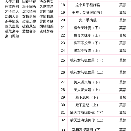
天作之和
因祸得福
协议买卖
18
这个杀手很好骗
莫颜
家族恩怨
浪子回头
久别重逢
才子佳人
虐恋情深
异国情缘
19
王爷，妾身很忙的！
莫颜
幻想天开
女扮男装
你情我愿
20
先下手为强
莫颜
杀手情缘
架空历史
异国奇缘
假凤虚凰
破案悬疑
阴错阳差
21
猎食美味妻（下）
莫颜
强取豪夺
爱恨交织
魂驰梦移
22
猎食美味妻（上）
莫颜
豪门恩怨
23
将军不投降（下）
莫颜
24
将军不投降（上）
莫颜
桃花女与狐狸男（下）
莫颜
25
桃花女与狐狸男（上）
莫颜
26
27
美人谋夫婿（下）
莫颜
28
美人谋夫婿（上）
莫颜
29
殿下息怒（下）
莫颜
30
殿下息怒（上）
莫颜
31
瞒天过海骗倒你（下）
莫颜
32
瞒天过海骗倒你（上）
莫颜
宰相高深莫测（下）
莫颜
33