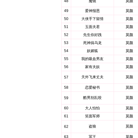
48
魔镜
莫颜
49
爱神报恩
莫颜
50
大侠手下留情
莫颜
51
玉面夫君
莫颜
52
先生你好跩
莫颜
53
死神搞乌龙
莫颜
54
妖媚狐
莫颜
55
我的吸血男友
莫颜
56
家有夫奴
莫颜
天外飞来丈夫
莫颜
57
58
恋爱秘书
莫颜
酷男别乱咬
莫颜
59
60
大人怕怕
莫颜
61
笑面军师
莫颜
盗狼
莫颜
62
63
冥王
莫颜