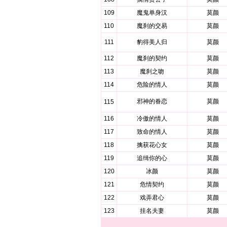
109
魔鬼单身汉
莫颜
110
魔刹的交易
莫颜
111
豹得美人归
莫颜
112
魔刹的契约
莫颜
113
魔刹之吻
莫颜
114
危险的情人
莫颜
邪神的眷恋
莫颜
115
116
冷傲的情人
莫颜
117
致命的情人
莫颜
118
擒获花心女
莫颜
119
追缉你的心
莫颜
120
冰颜
莫颜
121
危情契约
莫颜
122
戏弄君心
莫颜
123
挂名夫妻
莫颜