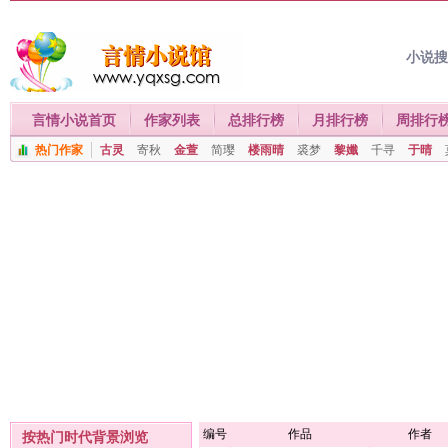
小说
言情小说首页
作家列表
总排行榜
月排行榜
周排行
热门作家
古灵
寄秋
金萱
简璎
楼雨晴
裘梦
黎孅
千寻
于晴
编号
作品
作者
按热门时代背景浏览