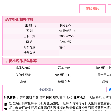
在线阅读
恶羊扑郎相关信息：
出版社：
龙吟文化
系 列：
红唇情话 78
出版日期：
2000-02-00
网 站：
言情小说
时代背景：
古代,
情节分类：
古灵小说作品集推荐
温柔怒相公
恶羊扑郎
情丝泪（上
笑问生死缘
情丝泪（下）
最毒男人
心缘
浪漫之夜
哑缘
小说搜索：
时代背景：
唐朝
宋朝
明朝
清朝
民国
现代
架空
古代
故事地点：
大陆
香港
台湾
欢喜冤家
情有独钟
候门似海
别后重逢
一见钟情
青梅竹马
日久生情
古色古香
情
尽甘来
误打误撞
暗恋成真
豪门世家
江湖恩怨
弄假成真
公司恋情
清新隽永
阴
节