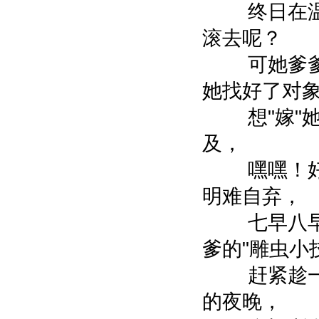
终日在温
滚去呢？
可她爹爹
她找好了对
想"嫁"她
及，
嘿嘿！好
明难自弃，
七早八早
爹的"雕虫小
赶紧趁一
的夜晚，