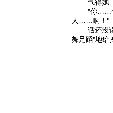
气得她口
"你……你
人……啊！
话还没说完
舞足蹈"地给