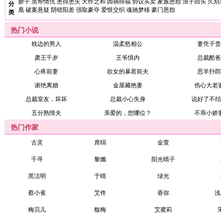
娇子
黑帮情仇
患得患失
天作之和
因祸得福
协议买卖
家族恩怨
浪子回头
久别
分
凰
破案悬疑
阴错阳差
强取豪夺
爱恨交织
魂驰梦移
豪门恩怨
类
热门小说
枕边的男人
温柔怒相公
妻凭子贵
肃王千岁
王爷惧内
总裁酷爸
心疼前妻
欲女的暴君前夫
恶羊扑郎
谢绝离婚
金屋藏艳妻
伤心大老
总裁室友，坏坏
总裁小心失身
说好了不结
五分熟情夫
亲爱的，您哪位？
不乖小娇
热门作家
古灵
席绢
金萱
千寻
黎孅
阳光晴子
黑洁明
于晴
绿光
蔡小雀
艾佟
香弥
浅
梅贝儿
馥梅
艾蜜莉