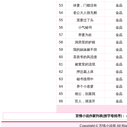
53
休妻，门都没有
金晶
54
老公大人很无赖
金晶
55
宠妻过了头
金晶
56
小气秘书
金晶
57
养妻为欢
金晶
58
洞房里的妒娘
金晶
59
我的妹妹嫁不得
金晶
60
吝啬爷的风流债
金晶
61
被窝里的流氓
金晶
62
押总裁上床
金晶
63
秘书借用中
金晶
64
养个小老婆
金晶
65
相公，别羞我
金晶
66
官人，请滚开
金晶
言情小说作家列表(按字母排序)：
Copyright ©
言情小说馆
All R