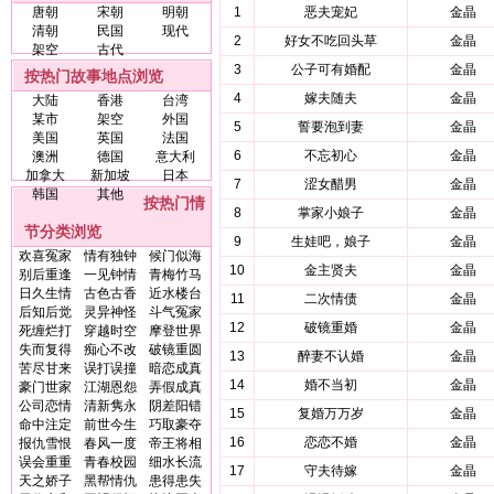
唐朝
宋朝
明朝
1
恶夫宠妃
金晶
清朝
民国
现代
2
好女不吃回头草
金晶
架空
古代
3
公子可有婚配
金晶
按热门故事地点浏览
4
嫁夫随夫
金晶
大陆
香港
台湾
某市
架空
外国
5
誓要泡到妻
金晶
美国
英国
法国
6
不忘初心
金晶
澳洲
德国
意大利
加拿大
新加坡
日本
7
涩女醋男
金晶
韩国
其他
按热门情
8
掌家小娘子
金晶
节分类浏览
9
生娃吧，娘子
金晶
欢喜冤家
情有独钟
候门似海
10
金主贤夫
金晶
别后重逢
一见钟情
青梅竹马
日久生情
古色古香
近水楼台
11
二次情债
金晶
后知后觉
灵异神怪
斗气冤家
12
破镜重婚
金晶
死缠烂打
穿越时空
摩登世界
失而复得
痴心不改
破镜重圆
13
醉妻不认婚
金晶
苦尽甘来
误打误撞
暗恋成真
14
婚不当初
金晶
豪门世家
江湖恩怨
弄假成真
公司恋情
清新隽永
阴差阳错
15
复婚万万岁
金晶
命中注定
前世今生
巧取豪夺
16
恋恋不婚
金晶
报仇雪恨
春风一度
帝王将相
误会重重
青春校园
细水长流
17
守夫待嫁
金晶
天之娇子
黑帮情仇
患得患失