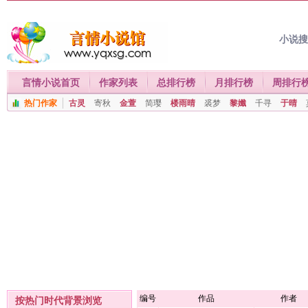
小说
言情小说首页
作家列表
总排行榜
月排行榜
周排行
热门作家
古灵
寄秋
金萱
简璎
楼雨晴
裘梦
黎孅
千寻
于晴
编号
作品
作者
按热门时代背景浏览