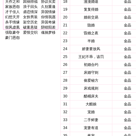
天作之和
因祸得福
协议买卖
18
漫漫婚途
金晶
家族恩怨
浪子回头
久别重逢
19
复复得婚
金晶
才子佳人
虐恋情深
异国情缘
幻想天开
女扮男装
你情我愿
20
婚前交易
金晶
杀手情缘
架空历史
异国奇缘
21
隐婚
金晶
假凤虚凰
破案悬疑
阴错阳差
强取豪夺
爱恨交织
魂驰梦移
22
昏婚之夜
金晶
豪门恩怨
23
半婚
金晶
24
娇妻要放风
金晶
25
王妃不乖，该罚
金晶
26
初婚合约
金晶
27
床婚守则
金晶
28
偷爱秘方
金晶
29
床戏规则
金晶
30
醋桶床夫
金晶
31
大醋娘
金晶
32
宠婚
金晶
33
二手鲜妻
金晶
34
宠妻有道
金晶
35
夜宠
金晶