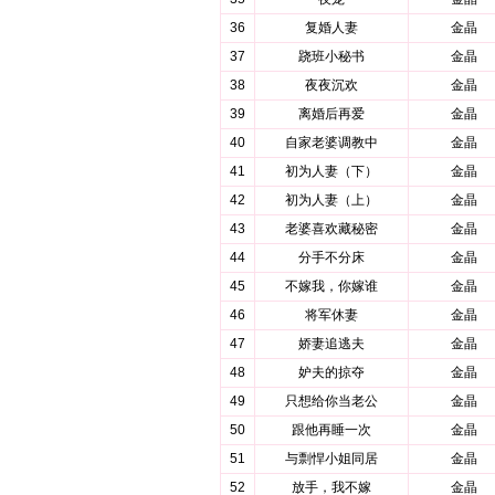
36
复婚人妻
金晶
37
跷班小秘书
金晶
38
夜夜沉欢
金晶
39
离婚后再爱
金晶
40
自家老婆调教中
金晶
41
初为人妻（下）
金晶
42
初为人妻（上）
金晶
43
老婆喜欢藏秘密
金晶
44
分手不分床
金晶
45
不嫁我，你嫁谁
金晶
46
将军休妻
金晶
47
娇妻追逃夫
金晶
48
妒夫的掠夺
金晶
49
只想给你当老公
金晶
50
跟他再睡一次
金晶
51
与剽悍小姐同居
金晶
52
放手，我不嫁
金晶