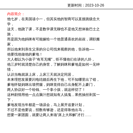
更新时间：2023-10-26
内容简介：
他七岁，在美国读小一，但其实他的智商可以直接跳级念大
学，
这天，他跷了课，不是数学课无聊也不是他又想体验巴士之
旅，
而是因为他妈咪有可能嫁给一个他普通喜欢的叔叔，调职搬
家，
所以他来到亲生父亲的分公司找来视察的他，告诉他──
他要找他做他的爹地！
大人都以为小孩子“有耳无嘴”，听不懂他们在讲的八卦，
他三岁时就清楚自己的身世，了解妈咪和爹地是如何一见钟
情，
认识当晚就滚上床，上床三天就决定同居，
本来理想发展要闪电结婚后再生下他，可不知哪里出了错，
爹地怀疑妈咪出墙劈腿，妈咪觉得自己出身配不上豪门，
两人协议好一个给钱、一个拿小孩，就这样切了！
这种剧情用他一点点脑汁想就知有人搞鬼，果然抽丝剥茧一
下，
爹地发现当年都是一场误会，马上展开追妻计划，
不过不是他要说，招数有够逊，还是得靠他出马，
想要一家团圆，就要让两人来场“床上大和解”才行……