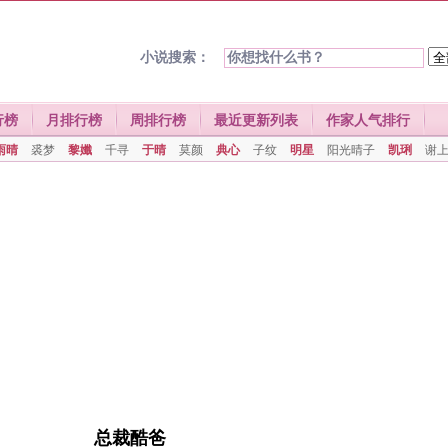
小说搜索：
行榜
月排行榜
周排行榜
最近更新列表
作家人气排行
雨晴
裘梦
黎孅
千寻
于晴
莫颜
典心
子纹
明星
阳光晴子
凯琍
谢
总裁酷爸