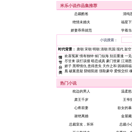
米乐小说作品集推荐
总裁酷爸
清纯
绝情未婚夫
福星下
娇妻乖乖就范
学着当
小说搜索：
时代背景：
唐朝
宋朝
明朝
清朝
民国
现代
架空
欢喜冤家
情有独钟
候门似海
别后重逢
一见
情
尽甘来
误打误撞
暗恋成真
豪门世家
江湖恩
节
娇子
黑帮情仇
患得患失
天作之和
因祸得福
分
凰
破案悬疑
阴错阳差
强取豪夺
爱恨交织
类
热门小说
枕边的男人
温柔怒
肃王千岁
王爷
心疼前妻
欲女的暴
谢绝离婚
金屋藏
总裁室友，坏坏
总裁小