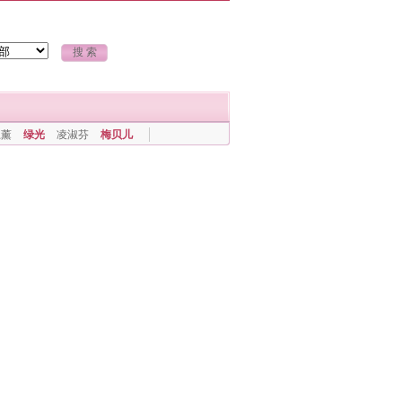
上薰
绿光
凌淑芬
梅贝儿