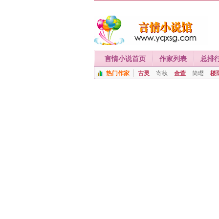
言情小说首页
作家列表
总排
热门作家
古灵
寄秋
金萱
简璎
楼