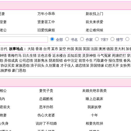
恶妻
万年小乖乖
新欢找上门
堂妻
贤妻罢工中
前夫来求爱
老公
旧爱找麻烦
老公难伺候
全部
书名
作家
?宋?
情节
古代
故事地点：
大陆
香港
台湾
某市
架空
外国
美国
英国
法国
澳洲
德国
意大利
加
钟情
青梅竹马
日久生情
古色古香
近水楼台
后知后觉
灵异神怪
斗气冤家
死缠烂打
穿
怨
弄假成真
公司恋情
清新隽永
阴差阳错
命中注定
前世今生
巧取豪夺
报仇雪恨
春风
协议买卖
家族恩怨
浪子回头
久别重逢
才子佳人
虐恋情深
异国情缘
幻想天开
女扮男
魂驰梦移
豪门恩怨
相公
妻凭子贵
未婚夫绝非善类
惧内
总裁酷爸
睡上总裁床
君前夫
恶羊扑郎
我家妖孽
艳妻
伤心大老婆
十年
心失身
说好了不结婚
相妻先吃掉