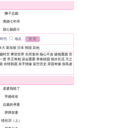
狮子总裁
离婚七年痒
甜心栽跟斗
时代
地点
拿大
新加坡
日本
韩国
其他
越时空
摩登世界
失而复得
痴心不改
破镜重圆
苦
一度
帝王将相
误会重重
青春校园
细水长流
天之
装
你情我愿
杀手情缘
架空历史
异国奇缘
假凤虚
老婆我错了
早婚依依
总裁的孕妻
胖胖前妻
情丝泪（上）