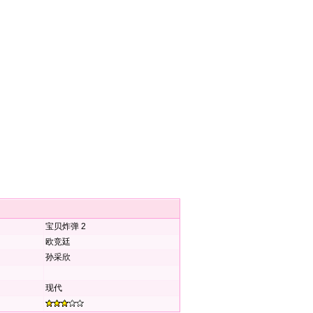
宝贝炸弹 2
欧竞廷
孙采欣
现代