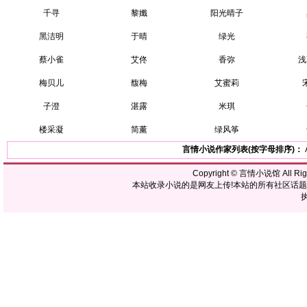
千寻
黎孅
阳光晴子
黑洁明
于晴
绿光
蔡小雀
艾佟
香弥
浅
梅贝儿
馥梅
艾蜜莉
子澄
湛露
米琪
楼采凝
简薰
绿风筝
言情小说作家列表(按字母排序)：
Copyright ©
言情小说馆
All R
本站收录小说的是网友上传!本站的所有社区话
执