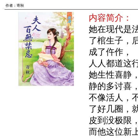
作者：
寄秋
内容简介：
她在现代是
了棺生子，
成了仵作，
人人都道这
她生性喜静
静的多讨喜
不像活人，
了好几圈，
皮到没极限
而他这位新