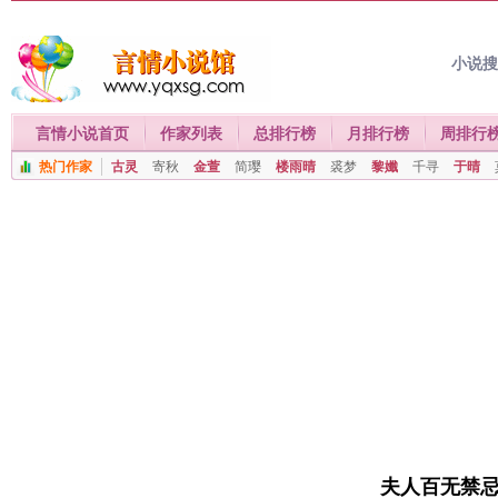
小说
言情小说首页
作家列表
总排行榜
月排行榜
周排行
热门作家
古灵
寄秋
金萱
简璎
楼雨晴
裘梦
黎孅
千寻
于晴
夫人百无禁