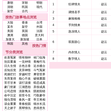
唐朝
宋朝
明朝
1
狂肆情夫
赵云
清朝
民国
现代
架空
古代
2
调情圣手
赵云
按热门故事地点浏览
3
麻辣格格
赵云
大陆
香港
台湾
4
手到情来
赵云
某市
架空
外国
美国
英国
法国
5
急冻情人
赵云
澳洲
德国
意大利
加拿大
新加坡
日本
6
双面甜心
赵云
韩国
其他
按热门情
节分类浏览
7
内衣情人
赵云
欢喜冤家
情有独钟
候门似海
8
数字情人
赵云
别后重逢
一见钟情
青梅竹马
日久生情
古色古香
近水楼台
后知后觉
灵异神怪
斗气冤家
死缠烂打
穿越时空
摩登世界
失而复得
痴心不改
破镜重圆
苦尽甘来
误打误撞
暗恋成真
豪门世家
江湖恩怨
弄假成真
公司恋情
清新隽永
阴差阳错
命中注定
前世今生
巧取豪夺
报仇雪恨
春风一度
帝王将相
误会重重
青春校园
细水长流
天之娇子
黑帮情仇
患得患失