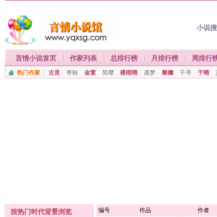
小说
言情小说首页
作家列表
总排行榜
月排行榜
周排行
热门作家
古灵
寄秋
金萱
简璎
楼雨晴
裘梦
黎孅
千寻
于晴
编号
作品
作者
按热门时代背景浏览