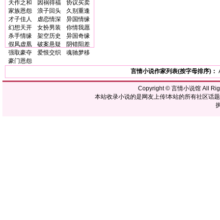
天作之和
因祸得福
协议买卖
家族恩怨
浪子回头
久别重逢
才子佳人
虐恋情深
异国情缘
幻想天开
女扮男装
你情我愿
杀手情缘
架空历史
异国奇缘
假凤虚凰
破案悬疑
阴错阳差
强取豪夺
爱恨交织
魂驰梦移
豪门恩怨
言情小说作家列表(按字母排序)：
Copyright ©
言情小说馆
All R
本站收录小说的是网友上传!本站的所有社区话
执