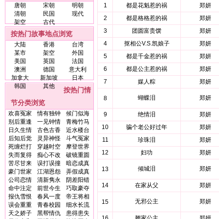
唐朝
宋朝
明朝
1
都是花魁惹的祸
郑妍
清朝
民国
现代
2
都是格格惹的祸
郑妍
架空
古代
3
团圆富贵馔
郑妍
按热门故事地点浏览
4
抠相公V.S.凯娘子
郑妍
大陆
香港
台湾
某市
架空
外国
5
都是千金惹的祸
郑妍
美国
英国
法国
6
都是公主惹的祸
郑妍
澳洲
德国
意大利
加拿大
新加坡
日本
7
媒人粽
郑妍
韩国
其他
按热门情
蝴蝶泪
郑妍
8
节分类浏览
欢喜冤家
情有独钟
候门似海
9
绝情泪
郑妍
别后重逢
一见钟情
青梅竹马
10
骗个老公好过年
郑妍
日久生情
古色古香
近水楼台
后知后觉
灵异神怪
斗气冤家
11
珍珠泪
郑妍
死缠烂打
穿越时空
摩登世界
12
妇功
郑妍
失而复得
痴心不改
破镜重圆
苦尽甘来
误打误撞
暗恋成真
倾城泪
郑妍
13
豪门世家
江湖恩怨
弄假成真
公司恋情
清新隽永
阴差阳错
14
在家从父
郑妍
命中注定
前世今生
巧取豪夺
报仇雪恨
春风一度
帝王将相
无邪公主
郑妍
15
误会重重
青春校园
细水长流
天之娇子
黑帮情仇
患得患失
16
翘家公主
郑妍