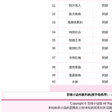
阳月美人
郑妍
31
32
皓月格格
郑妍
逃婚俏寡妇
郑妍
33
34
纯情百合
郑妍
35
恨婚王爷
郑妍
36
艳情牡丹
郑妍
37
冷情红梅
郑妍
38
激情蔷薇
郑妍
39
凝露格格
郑妍
40
水姬
郑妍
言情小说作家列表(按字母排序)：
Copyright ©
言情小说馆
All R
本站收录小说的是网友上传!本站的所有社区话