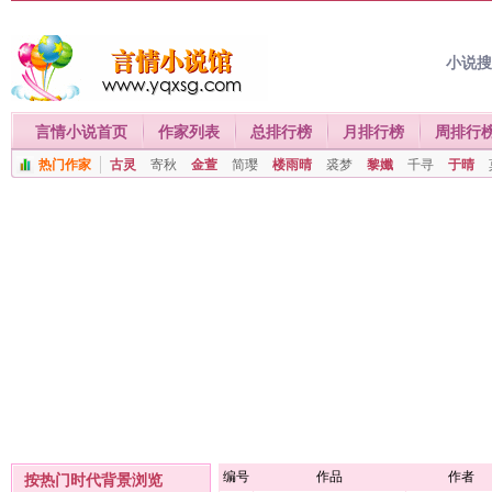
小说
言情小说首页
作家列表
总排行榜
月排行榜
周排行
热门作家
古灵
寄秋
金萱
简璎
楼雨晴
裘梦
黎孅
千寻
于晴
编号
作品
作者
按热门时代背景浏览