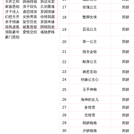
天作之和
因祸得福
协议买卖
家族恩怨
浪子回头
久别重逢
17
玫瑰公主
郑妍
才子佳人
虐恋情深
异国情缘
幻想天开
女扮男装
你情我愿
蹩脚女侠
郑妍
18
杀手情缘
架空历史
异国奇缘
假凤虚凰
破案悬疑
阴错阳差
昙花公主
郑妍
19
强取豪夺
爱恨交织
魂驰梦移
豪门恩怨
第一公主
郑妍
20
21
猎夫金钗
郑妍
献身公主
郑妍
22
23
婢惹玄劫
郑妍
24
待嫁公主心
郑妍
玉手神偷
郑妍
25
26
海神的女儿
郑妍
27
多情雪
郑妍
28
无情雪
郑妍
29
朝妍格格
郑妍
30
夕妍格格
郑妍