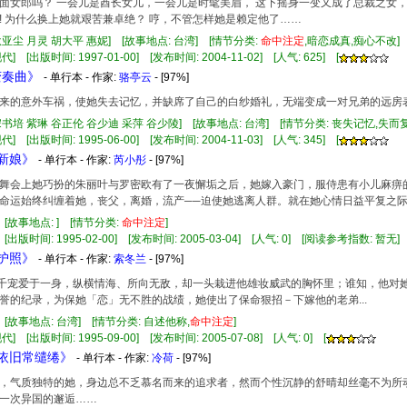
面女郎吗？ 一会儿是酋长女儿，一会儿是时髦美眉， 这下摇身一变又成了总裁之女，
! 为什么换上她就艰苦兼卓绝？ 哼，不管怎样她是赖定他了……
耿亚尘 月灵 胡大平 惠妮] [故事地点: 台湾] [情节分类:
命中注定
,暗恋成真,痴心不改
] [出版时间: 1997-01-00] [发布时间: 2004-11-02] [人气: 625] [
变奏曲》
- 单行本 - 作家:
骆亭云
- [97%]
的意外车祸，使她失去记忆，并缺席了自己的白纱婚礼，无端变成一对兄弟的远房
宋书培 紫琳 谷正伦 谷少迪 采萍 谷少陵] [故事地点: 台湾] [情节分类: 丧失记忆,失而复
] [出版时间: 1995-06-00] [发布时间: 2004-11-03] [人气: 345] [
夜新娘》
- 单行本 - 作家:
芮小彤
- [97%]
舞会上她巧扮的朱丽叶与罗密欧有了一夜懈垢之后，她嫁入豪门，服侍患有小儿麻痹
命运始终纠缠着她，丧父，离婚，流产──迫使她逃离人群。就在她心情日益平复之
 [故事地点: ] [情节分类:
命中注定
]
 [出版时间: 1995-02-00] [发布时间: 2005-03-04] [人气: 0] [阅读参考指数: 暂无]
婚护照》
- 单行本 - 作家:
索冬兰
- [97%]
集三千宠爱于一身，纵横情海、所向无敌，却一头栽进他雄妆威武的胸怀里；谁知，他
誉的纪录，为保她「恋」无不胜的战绩，她使出了保命狠招－下嫁他的老弟...
] [故事地点: 台湾] [情节分类: 自述他称,
命中注定
]
] [出版时间: 1995-09-00] [发布时间: 2005-07-08] [人气: 0] [
思依旧常缱绻》
- 单行本 - 作家:
冷荷
- [97%]
气质独特的她，身边总不乏慕名而来的追求者，然而个性沉静的舒晴却丝毫不为所
一次异国的邂逅……