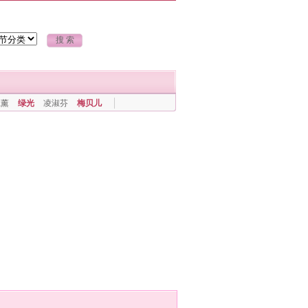
上薰
绿光
凌淑芬
梅贝儿