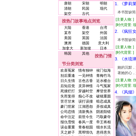
唐朝
宋朝
明朝
1. 《萝莉
清朝
民国
现代
本书暂缺简
架空
古代
[主要人物: 
按热门故事地点浏览
[时代背景: 现代
大陆
香港
台湾
2. 《疯狂
某市
架空
外国
美国
英国
法国
本书暂缺简
澳洲
德国
意大利
[主要人物: ]
加拿大
新加坡
日本
[时代背景: ]
韩国
其他
按热门情
3. 《水琉
节分类浏览
她的沉默，
欢喜冤家
情有独钟
候门似海
著她的心，
别后重逢
一见钟情
青梅竹马
[主要人物: 
日久生情
古色古香
近水楼台
[时代背景: 现代
后知后觉
灵异神怪
斗气冤家
死缠烂打
穿越时空
摩登世界
4. 《风烟
失而复得
痴心不改
破镜重圆
苦尽甘来
误打误撞
暗恋成真
豪门世家
江湖恩怨
弄假成真
公司恋情
清新隽永
阴差阳错
命中注定
前世今生
巧取豪夺
报仇雪恨
春风一度
帝王将相
误会重重
青春校园
细水长流
天之娇子
黑帮情仇
患得患失