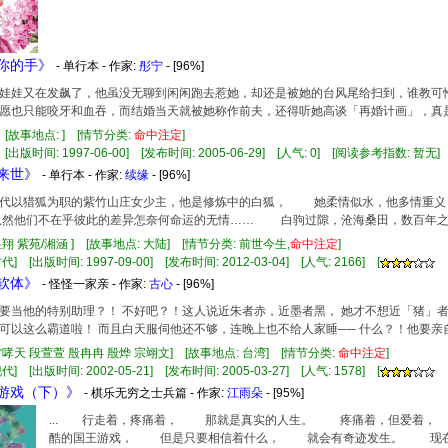
牵你的手》
- 单行本 - 作家:
彤宁
- [96%]
娃娃又在发飙了，他虽没无聊到闲闲跑去惹她，却还是被她的台风尾给扫到，谁教可
愿也只能咬牙和血吞，而结婚当天就被她称作前夫，还得听她高谈「再婚计画」，真
 [故事地点: ] [情节分类:
命中注定
]
 [出版时间: 1997-06-00] [发布时间: 2005-06-29] [人气: 0] [阅读参考指数: 暂无]
牵来世》
- 单行本 - 作家:
续缘
- [96%]
以猎狐为职的紫竹山庄女少主，他是修炼中的白狐， 她柔情似水，他多情重义，
然他们不在乎彼此的差异怎奈何命运的无情…… 白驹过隙，沧海桑田，数百年之
昱翔 紫苑/湘涵 ] [故事地点: 大陆] [情节分类: 前世今生,
命中注定
]
] [出版时间: 1997-09-00] [发布时间: 2012-03-04] [人气: 2166] [
情软体》
- 怪怪一家亲 - 作家:
古心
- [96%]
要当他的特别助理？！ 不好吧？！这人说近朱者赤，近墨者黑， 她才不想近「猪」
可以这么霸道啦！ 而且白天服伺他还不够，连晚上也不给人家睡── 什么？！他要亲
雷哮天 段萱萱 殷冉冉 殷烨 宗翊文] [故事地点: 台湾] [情节分类:
命中注定
]
] [出版时间: 2002-05-21] [发布时间: 2005-03-27] [人气: 1578] [
王游戏（下）》
- 棋乐无穷之士兵篇 - 作家:
江雨朵
- [95%]
... 行走着，疼痛着， 那就是真实的人生。 疼痛着，但爱着
酷的国王游戏， 但是只要相信着什么， 就会有奇迹发生。 现在，银