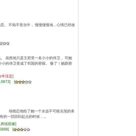
恋。 不知不觉当中， 慢慢慢慢地，心情已经改
。 虽然他只是王府里一名小小的侍卫， 可她
小小的侍卫变成了邻国的密探。 惨了！她跟密
命中注定
]
0873] [
， 却残忍地给了她一个永远不可能兑现的承
切回到起点的时候，...
逢,再续前缘]
5898] [