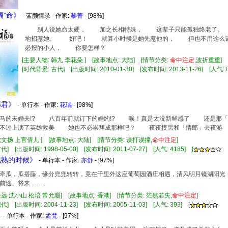
福”命》
- 蓝颜情录 - 作家:
黎菁
- [98%]
别人说她命太硬， 加之长相特殊， 这辈子只能孤独终老了。
地招惹她。 好吧！ 就算小时候是她先惹他的， 但也不用这么
必报的小人， 你要怎样？
[主要人物: 韩九 李花朵 ] [故事地点: 大陆] [情节分类:
命中注定
,波折重重]
[时代背景: 古代] [出版时间: 2010-01-30] [发布时间: 2013-11-26] [人气: 8
郎君》
- 单行本 - 作家:
花瑀
- [98%]
的未婚夫!? 八百年前就订下的婚约!? 唉！真是太没新鲜感了 还是那「外
不过上演了英雄救美 她也不必崇拜成那样吧？ 夜夜摸黑和「情郎」去夜游 这样
沈文扬 上官倩儿 ] [故事地点: 大陆] [情节分类: 误打误撞,
命中注定
]
] [出版时间: 1998-05-00] [发布时间: 2011-07-27] [人气: 4185] [
萄成熟的时候》
- 单行本 - 作家:
亦舒
- [97%]
牵瓜，瓜搭藤，缘分兜兜转转，竟在千里外这座葡萄园酒庄相遇，清风明月镜湖阳光
前途、将来……
松远 沈小山 松培 常允珊] [故事地点: 香港] [情节分类: 茫然若失,
命中注定
]
] [出版时间: 2004-11-23] [发布时间: 2005-11-03] [人气: 393] [
》
- 单行本 - 作家:
孟梵
- [97%]