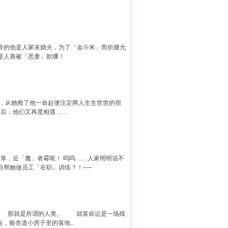
怜的他是人家未婚夫，为了「金斗米」而折腰允
是人善被「恶妻」欺哪！
从她救了他一命起便注定两人生生世世的宿
后，他们又再度相遇……
者笨，近「魔」者霉呢！ 呜呜……人家明明说不
自帮她做员工「在职」训练？！──
， 那就是所谓的人类。 就算命运是一场残
杏道小房子里的落地...