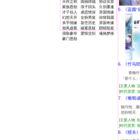
天作之和
因祸得福
协议买卖
家族恩怨
浪子回头
久别重逢
5. 《蓝颜“
才子佳人
虐恋情深
异国情缘
幻想天开
女扮男装
你情我愿
杀手情缘
架空历史
异国奇缘
假凤虚凰
破案悬疑
阴错阳差
强取豪夺
爱恨交织
魂驰梦移
豪门恩怨
6. 《竹马
青梅竹马
「那个人」
[主要人物: 
[时代背景: 古代
7. 《葡
她与他，藤
想到明天、
[主要人物: 
[时代背景: 现代
8. 《猎夫