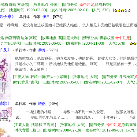
安瀚柏 舒晴 方基伟] [故事地点: 外国] [情节分类:
命中注定
,情有独钟]
] [出版时间: 1998-02-00] [发布时间: 2005-02-01] [人气: 370] [
在男子寮》
- 单行本 - 作家:
伊日
- [97%]
是一种麻烦， 还没有踏进校园她却已经跟人结怨， 仇人相见未完她已被吸引住进而迷
殷洛 南宫琉璃 迪尔 冥煌] [故事地点: 英国,意大利] [情节分类: 青春校园,
命中注定
]
九世纪,现代] [出版时间: 2003-06-00] [发布时间: 2004-11-03] [人气: 578] [
珊丫头》
- 单行本 - 作家:
黎菁
- [97%]
她想吃糕点，他给她买。 她喜欢发簪，他给她买。 她被人欺负，他给她报仇
只是小小的丫环啊！ 所以她认为他们是绝配。 呵呵…… 只是突然有一天，
探谈情，杀无赦啊！
[主要人物: 轩辕壮骑(齐大壮) 紫珊 ] [故事地点: 大陆] [情节分类: 斗气冤家,
[时代背景: 古代] [出版时间: 2009-05-00] [发布时间: 2011-02-07] [人气: 1
雪情歌》
- 单行本 - 作家:
曦然
- [96%]
... 一场注定的相遇， 导致一场不到一年的爱恋。 他那么淡雅
诺。 她却固执地当真了…… 四载思念， 十年变迁， 当所有的一
[主要人物: 沈靖和 章海潮 ] [故事地点: 大陆] [情节分类:
命中注定
,别后重
[时代背景: 现代] [出版时间: 2008-02-19] [发布时间: 2012-09-03] [人气: 