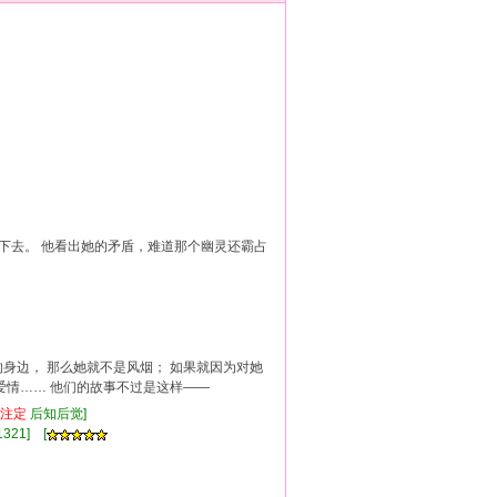
下去。 他看出她的矛盾，难道那个幽灵还霸占
身边， 那么她就不是风烟； 如果就因为对她
爱情…… 他们的故事不过是这样——
注定
后知后觉]
321] [