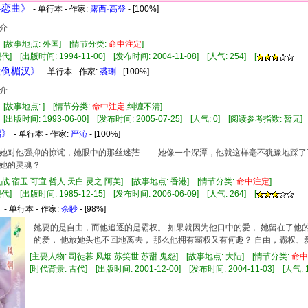
莱恋曲》
- 单行本 - 作家:
露西·高登
- [100%]
介
] [故事地点: 外国] [情节分类:
命中注定
]
] [出版时间: 1994-11-00] [发布时间: 2004-11-08] [人气: 254] [
女倒楣汉》
- 单行本 - 作家:
裘琍
- [100%]
介
 [故事地点: ] [情节分类:
命中注定
,纠缠不清]
 [出版时间: 1993-06-00] [发布时间: 2005-07-25] [人气: 0] [阅读参考指数: 暂无]
璃》
- 单行本 - 作家:
严沁
- [100%]
她对他强抑的惊诧，她眼中的那丝迷茫…… 她像一个深潭，他就这样毫不犹豫地踩了
她的灵魂？
仇战 宿玉 可宜 哲人 天白 灵之 阿美] [故事地点: 香港] [情节分类:
命中注定
]
] [出版时间: 1985-12-15] [发布时间: 2006-06-09] [人气: 264] [
》
- 单行本 - 作家:
余眇
- [98%]
她要的是自由，而他追逐的是霸权。 如果就因为他口中的爱， 她留在了他的
的爱， 他放她头也不回地离去， 那么他拥有霸权又有何趣？ 自由，霸权、
[主要人物: 司徒暮 风烟 苏笑世 苏甜 鬼怨] [故事地点: 大陆] [情节分类:
命中
[时代背景: 古代] [出版时间: 2001-12-00] [发布时间: 2004-11-03] [人气: 1