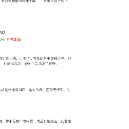
 天知道她老缠着他干嘛…… 女追男隔层纱？!
]
表妹……
得 ,
命中注定
]
的丈夫﹔他北上求学，在爱情丛中穿梭追寻。但
际，他的出现又让她的生活动荡了起来。
对她却是绝缘得彻底，这对号称「恋爱无情手」的
动，并不是她不懂得爱，而是真情难逢，真爱难