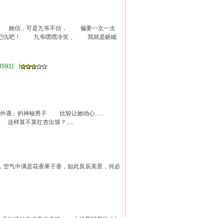
 她信，可是九爷不信， 偏要一次一次
记仇吧！ 九爷嘿嘿冷笑， 我就是睚眦
591] [
遇」的神秘男子 比较让她动心......
算不算红杏出墙？.....
，空气中满是花香果子香，如此良辰美景，何必