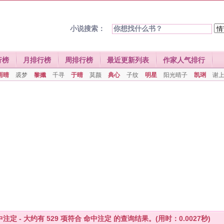
小说搜索：
行榜
月排行榜
周排行榜
最近更新列表
作家人气排行
雨晴
裘梦
黎孅
千寻
于晴
莫颜
典心
子纹
明星
阳光晴子
凯琍
谢
中注定 - 大约有
529
项符合
命中注定
的查询结果。(用时：0.0027秒)