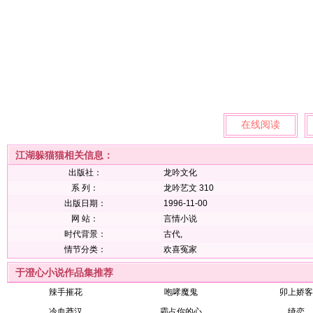
在线阅读
江湖躲猫猫相关信息：
出版社：
龙吟文化
系 列：
龙吟艺文 310
出版日期：
1996-11-00
网 站：
言情小说
时代背景：
古代,
情节分类：
欢喜冤家
于澄心小说作品集推荐
辣手摧花
咆哮魔鬼
卯上娇客
冷血莽汉
霸占你的心
绮恋