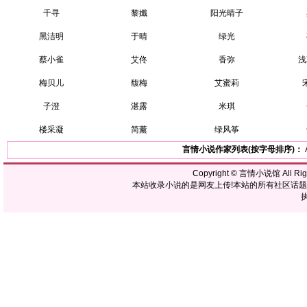
千寻
黎孅
阳光晴子
黑洁明
于晴
绿光
蔡小雀
艾佟
香弥
浅
梅贝儿
馥梅
艾蜜莉
子澄
湛露
米琪
楼采凝
简薰
绿风筝
言情小说作家列表(按字母排序)：
Copyright ©
言情小说馆
All R
本站收录小说的是网友上传!本站的所有社区话
执