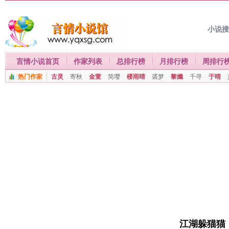
小说
言情小说首页
作家列表
总排行榜
月排行榜
周排行
热门作家
古灵
寄秋
金萱
简璎
楼雨晴
裘梦
黎孅
千寻
于晴
江湖躲猫猫