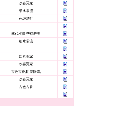
欢喜冤家
细水常流
死缠烂打
李代桃僵,茫然若失
细水常流
欢喜冤家
欢喜冤家
古色古香,阴差阳错,
欢喜冤家
古色古香