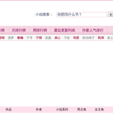
小说搜索：
行榜
月排行榜
周排行榜
最近更新列表
作家人气排行
雨晴
裘梦
黎孅
千寻
于晴
莫颜
典心
子纹
明星
阳光晴子
凯琍
谢
作品
作者
小说系列
男主角
女主角