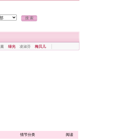
上薰
绿光
凌淑芬
梅贝儿
情节分类
阅读