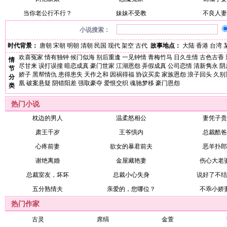
当你老公行不行？
妹妹不受教
不良人妻
小说搜索：
时代背景：
唐朝
宋朝
明朝
清朝
民国
现代
架空
古代
故事地点：
大陆
香港
台湾
欢喜冤家
情有独钟
候门似海
别后重逢
一见钟情
青梅竹马
日久生情
古色古香
情
尽甘来
误打误撞
暗恋成真
豪门世家
江湖恩怨
弄假成真
公司恋情
清新隽永
阴
节
娇子
黑帮情仇
患得患失
天作之和
因祸得福
协议买卖
家族恩怨
浪子回头
久别
分
凰
破案悬疑
阴错阳差
强取豪夺
爱恨交织
魂驰梦移
豪门恩怨
类
热门小说
枕边的男人
温柔怒相公
妻凭子贵
肃王千岁
王爷惧内
总裁酷爸
心疼前妻
欲女的暴君前夫
恶羊扑郎
谢绝离婚
金屋藏艳妻
伤心大老
总裁室友，坏坏
总裁小心失身
说好了不结
五分熟情夫
亲爱的，您哪位？
不乖小娇
热门作家
古灵
席绢
金萱