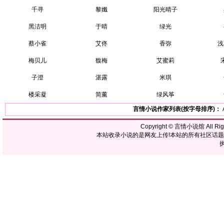
千寻
黎孅
阳光晴子
黑洁明
于晴
绿光
蔡小雀
艾佟
香弥
浅
梅贝儿
馥梅
艾蜜莉
子澄
湛露
米琪
楼采凝
简薰
绿风筝
言情小说作家列表(按字母排序)：
Copyright ©
言情小说馆
All R
本站收录小说的是网友上传!本站的所有社区话
执