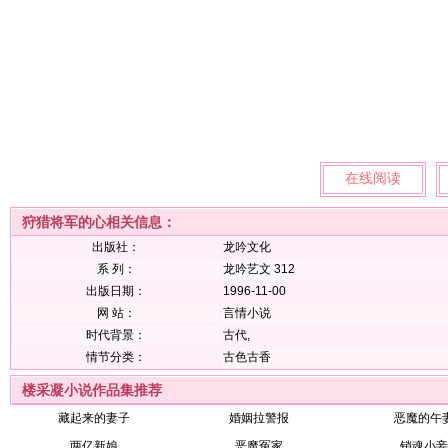
在线阅读
狩猎将军的心相关信息：
出版社：
龙吟文化
系 列：
龙吟艺文 312
出版日期：
1996-11-00
网 站：
言情小说
时代背景：
古代,
情节分类：
古色古香
楼采凝小说作品集推荐
藏起来的妻子
婚姻拉警报
恶魔的午
两亿新娘
恶魔冤家
销魂小妾