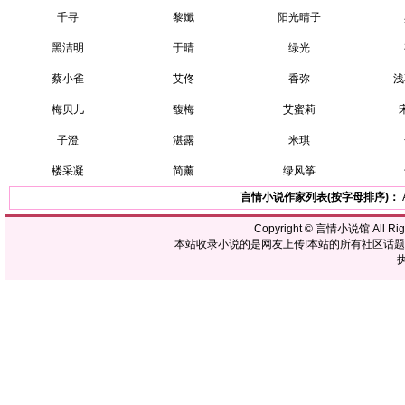
千寻
黎孅
阳光晴子
黑洁明
于晴
绿光
蔡小雀
艾佟
香弥
浅
梅贝儿
馥梅
艾蜜莉
子澄
湛露
米琪
楼采凝
简薰
绿风筝
言情小说作家列表(按字母排序)：
Copyright ©
言情小说馆
All R
本站收录小说的是网友上传!本站的所有社区话
执