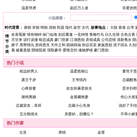
温柔俘虏
副总万人迷
非爱勿扰
小说搜索：
时代背景：
唐朝
宋朝
明朝
清朝
民国
现代
架空
古代
故事地点：
大陆
香港
台湾
欢喜冤家
情有独钟
候门似海
别后重逢
一见钟情
青梅竹马
日久生情
古色古香
情
尽甘来
误打误撞
暗恋成真
豪门世家
江湖恩怨
弄假成真
公司恋情
清新隽永
阴
节
娇子
黑帮情仇
患得患失
天作之和
因祸得福
协议买卖
家族恩怨
浪子回头
久别
分
凰
破案悬疑
阴错阳差
强取豪夺
爱恨交织
魂驰梦移
豪门恩怨
类
热门小说
枕边的男人
温柔怒相公
妻凭子贵
肃王千岁
王爷惧内
总裁酷爸
心疼前妻
欲女的暴君前夫
恶羊扑郎
谢绝离婚
金屋藏艳妻
伤心大老
总裁室友，坏坏
总裁小心失身
说好了不结
五分熟情夫
亲爱的，您哪位？
不乖小娇
热门作家
古灵
席绢
金萱