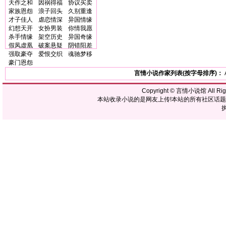
天作之和
因祸得福
协议买卖
家族恩怨
浪子回头
久别重逢
才子佳人
虐恋情深
异国情缘
幻想天开
女扮男装
你情我愿
杀手情缘
架空历史
异国奇缘
假凤虚凰
破案悬疑
阴错阳差
强取豪夺
爱恨交织
魂驰梦移
豪门恩怨
言情小说作家列表(按字母排序)：
Copyright ©
言情小说馆
All R
本站收录小说的是网友上传!本站的所有社区话
执