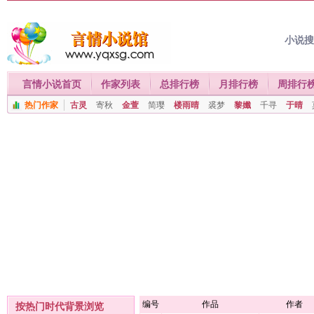
小说
言情小说首页
作家列表
总排行榜
月排行榜
周排行
热门作家
古灵
寄秋
金萱
简璎
楼雨晴
裘梦
黎孅
千寻
于晴
编号
作品
作者
按热门时代背景浏览