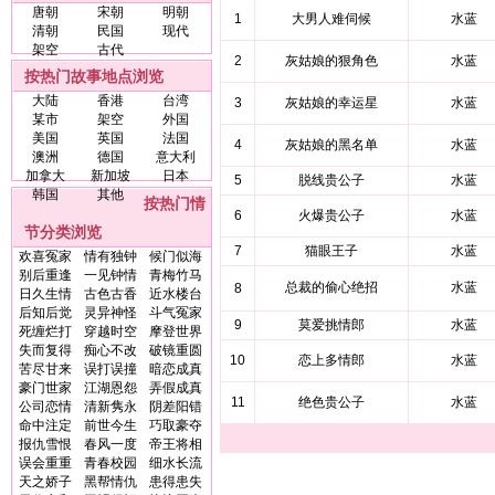
唐朝
宋朝
明朝
1
大男人难伺候
水蓝
清朝
民国
现代
架空
古代
2
灰姑娘的狠角色
水蓝
按热门故事地点浏览
大陆
香港
台湾
3
灰姑娘的幸运星
水蓝
某市
架空
外国
美国
英国
法国
4
灰姑娘的黑名单
水蓝
澳洲
德国
意大利
加拿大
新加坡
日本
5
脱线贵公子
水蓝
韩国
其他
按热门情
6
火爆贵公子
水蓝
节分类浏览
7
猫眼王子
水蓝
欢喜冤家
情有独钟
候门似海
别后重逢
一见钟情
青梅竹马
总裁的偷心绝招
水蓝
8
日久生情
古色古香
近水楼台
后知后觉
灵异神怪
斗气冤家
9
莫爱挑情郎
水蓝
死缠烂打
穿越时空
摩登世界
失而复得
痴心不改
破镜重圆
10
恋上多情郎
水蓝
苦尽甘来
误打误撞
暗恋成真
豪门世家
江湖恩怨
弄假成真
11
绝色贵公子
水蓝
公司恋情
清新隽永
阴差阳错
命中注定
前世今生
巧取豪夺
报仇雪恨
春风一度
帝王将相
误会重重
青春校园
细水长流
天之娇子
黑帮情仇
患得患失