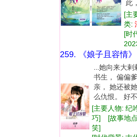
此，
[主
类:
[时
202
259. 《娘子且容情》
...她向来大
书生， 偏偏
亲， 她还被
么仇恨。 好不
[主要人物: 纪
巧] [故事地点
笑]