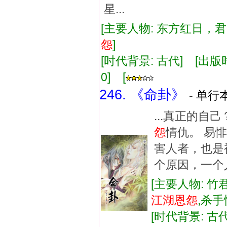
星...
[主要人物: 东方红日，君明
怨
]
[时代背景: 古代] [出版时间:
0] [
246. 《命卦》
- 单行本
...真正的
怨
情仇。 易
害人者，也是
个原因，一个人
[主要人物: 竹君
江湖
恩怨
,杀
[时代背景: 古代]