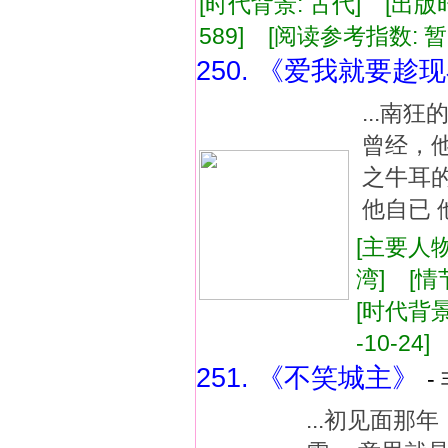
[时代背景: 古代] [出版时间:
589] [阅读参考指数: 暂
250. 《爱我就要趁
...南
曾经，
之牛耳
他自已 
[主要人物
湾] [情
[时代背景:
-10-24]
251. 《不笑城主》
-
...初见面