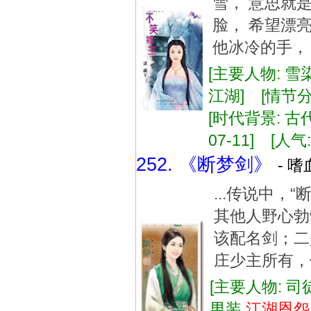
雪， 意思就
脸， 希望漂
他冰冷的手， 
[主要人物: 雪
江湖] [情节分
[时代背景: 古代
07-11] [人气:
252. 《断梦剑》
- 嗜
...传说中，
其他人野心勃
该配名剑；二
庄少主所有，但
[主要人物: 司
男装,
江湖
恩怨