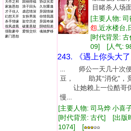
天作之和
因祸得福
协议买卖
目睹杀人场面
家族恩怨
浪子回头
久别重逢
才子佳人
虐恋情深
异国情缘
幻想天开
女扮男装
你情我愿
[主要人物: 司
杀手情缘
架空历史
异国奇缘
怨
,近水楼台
假凤虚凰
破案悬疑
阴错阳差
强取豪夺
爱恨交织
魂驰梦移
[时代背景: 古代
豪门恩怨
09] [人气: 9
243. 《遇上你头大
... 师公一天几十
豆， 助其“消化”，
让她赖上一位酷哥
慢...
[主要人物: 司马烨 小喜子
[时代背景: 古代] [出版时间:
1074] [