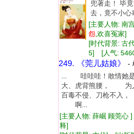
兜著走！ 毕竟
去，竟不小心毒
[主要人物: 南
怨
,欢喜冤家]
[时代背景: 古代]
5] [人气: 546
249. 《莞儿姑娘》
-
... 哇哇哇！敢情
大、虎背熊腰， 为
百毒不侵、刀枪不入，
啊...
[主要人物: 薛崛 顾莞心 
释]