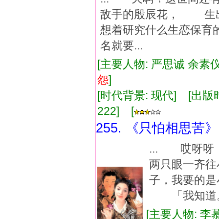
敌手的殷辰花， 生
想着研究什么生恋保育
名就要...
[主要人物: 严思诚 余素仪
怨
]
[时代背景: 现代] [出版时间:
222] [
255. 《只怕相思苦》
... 哎呀
两只眼一齐
子，我要的
「我知道。
[主要人物: 李