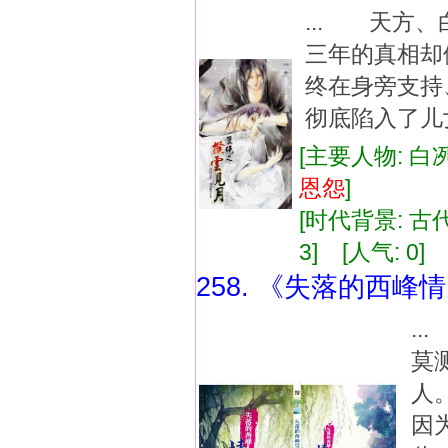
... 天方
三年的真相却
终在身旁支持
彻底陷入了儿
[主要人物: 白冽
恩怨
]
[时代背景: 古代]
3] [人气: 0] 
258. 《失落的西峰
.
莫
人
因