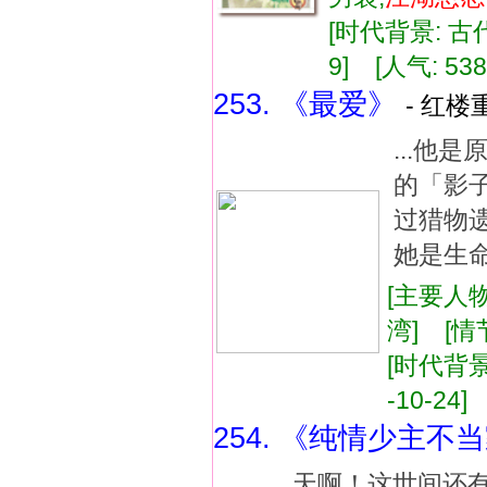
[时代背景: 古代]
9] [人气: 538
253. 《最爱》
- 红楼
...他
的「影
过猎物
她是生命
[主要人物
湾] [情
[时代背景:
-10-24]
254. 《纯情少主不
... 天啊！这世间