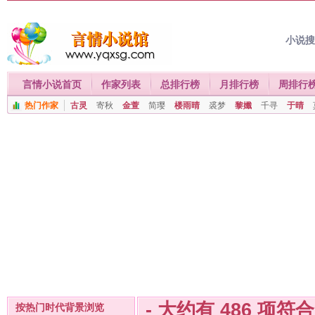
小说
言情小说首页
作家列表
总排行榜
月排行榜
周排行
热门作家
古灵
寄秋
金萱
简璎
楼雨晴
裘梦
黎孅
千寻
于晴
- 大约有
486
项符
按热门时代背景浏览