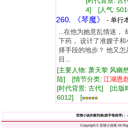
[时代背景: 古代]
4] [人气: 501
260. 《琴魔》
- 单行本
...在他为她意乱情迷
下药， 设计了准嫂子和
择手段的地步？ 他又怎
目...
[主要人物: 萧天挚 风幽
陆] [情节分类:
江湖
恩
[时代背景: 古代] [出版时间:
6012] [
言情小说作家列表(按字母排序)：
Copyright ©
言情小说馆
All R