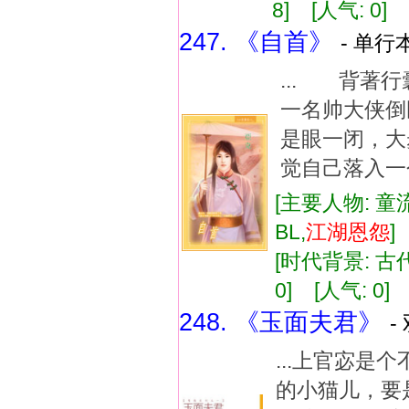
8] [人气: 0] 
247. 《自首》
- 单行本
... 背著
一名帅大侠倒
是眼一闭，
觉自己落入一个
[主要人物: 童
BL,
江湖
恩怨
[时代背景: 古代]
0] [人气: 0] 
248. 《玉面夫君》
-
...上官宓是
的小猫儿，要