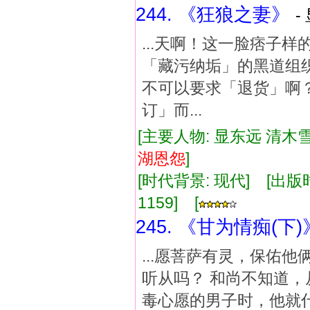
244. 《狂狼之妻》
-
...天啊！这一脸痞子
「藏污纳垢」的黑道组
不可以要求「退货」啊？
订」而...
[主要人物: 显东远 清木雪
湖
恩怨
]
[时代背景: 现代] [出版时间:
1159] [
245. 《甘为情痴(下)
...愿菩萨有灵，保佑
听从吗？ 和尚不知道，
毒心愿的男子时，他就