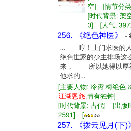
空] [情节分类
[时代背景: 架空]
0] [人气: 397
256. 《绝色神医》
-
... 哼！上门求医
绝色世家的少主排场这
来， 所以她得以厚
他求的...
[主要人物: 冷霄 梅绝色 
江湖
恩怨
,情有独钟]
[时代背景: 古代] [出版时间:
2591] [
257. 《拨云见月(下)