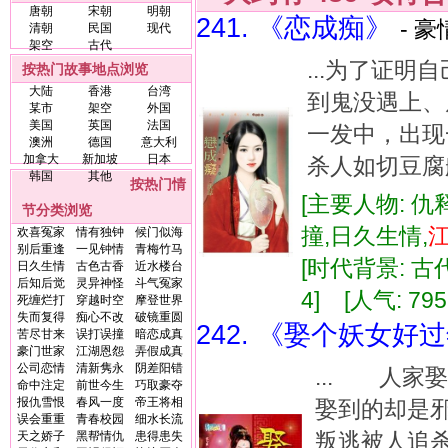
唐朝
宋朝
明朝
241. 《恋成痴》
- 豪
清朝
民国
现代
架空
古代
...为了证
按热门故事地点浏览
大陆
香港
台湾
到鬼没遇上、
某市
架空
外国
美国
英国
法国
一发中，出现
澳洲
德国
意大利
加拿大
新加坡
日本
杀人如切豆腐
韩国
其他
按热门情
[主要人物: 仇
节分类浏览
撞,日久生情,
欢喜冤家
情有独钟
候门似海
别后重逢
一见钟情
青梅竹马
[时代背景: 古代]
日久生情
古色古香
近水楼台
后知后觉
灵异神怪
斗气冤家
4] [人气: 795
死缠烂打
穿越时空
摩登世界
失而复得
痴心不改
破镜重圆
242. 《娶个妖女好
苦尽甘来
误打误撞
暗恋成真
豪门世家
江湖恩怨
弄假成真
公司恋情
清新隽永
阴差阳错
... 人
命中注定
前世今生
巧取豪夺
报仇雪恨
春风一度
帝王将相
娶到的却是
误会重重
青春校园
细水长流
叛逃被人追
天之娇子
黑帮情仇
患得患失