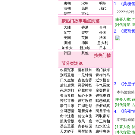
唐朝
宋朝
明朝
1. 《葖樱
清朝
民国
现代
????蜎?
架空
古代
[主要人物: ?
按热门故事地点浏览
[时代背景: 童
大陆
香港
台湾
2. 《鸳熏
某市
架空
外国
美国
英国
法国
澳洲
德国
意大利
加拿大
新加坡
日本
韩国
其他
按热门情
节分类浏览
欢喜冤家
情有独钟
候门似海
别后重逢
一见钟情
青梅竹马
日久生情
古色古香
近水楼台
3. 《冷皇
后知后觉
灵异神怪
斗气冤家
死缠烂打
穿越时空
摩登世界
本书暂缺简
失而复得
痴心不改
破镜重圆
[主要人物: 
苦尽甘来
误打误撞
暗恋成真
[时代背景: 古代
豪门世家
江湖恩怨
弄假成真
公司恋情
清新隽永
阴差阳错
4. 《暗夜
命中注定
前世今生
巧取豪夺
本书暂缺简
报仇雪恨
春风一度
帝王将相
误会重重
青春校园
细水长流
[主要人物: 
天之娇子
黑帮情仇
患得患失
[时代背景: 古代