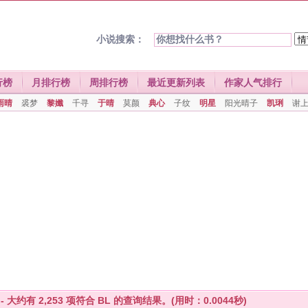
小说搜索：
行榜
月排行榜
周排行榜
最近更新列表
作家人气排行
雨晴
裘梦
黎孅
千寻
于晴
莫颜
典心
子纹
明星
阳光晴子
凯琍
谢
 - 大约有
2,253
项符合
BL
的查询结果。(用时：0.0044秒)