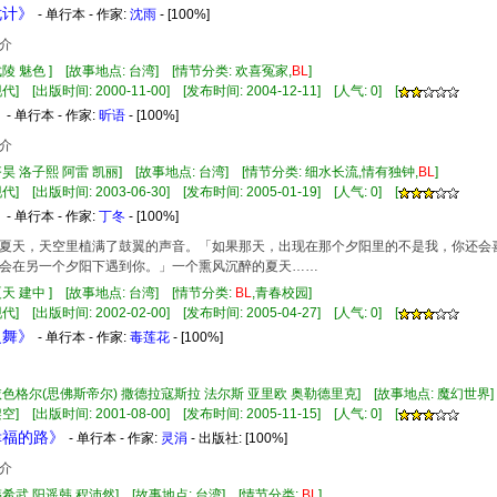
诡计》
- 单行本 - 作家:
沈雨
- [100%]
介
武陵 魅色 ] [故事地点: 台湾] [情节分类: 欢喜冤家,
BL
]
] [出版时间: 2000-11-00] [发布时间: 2004-12-11] [人气: 0] [
》
- 单行本 - 作家:
昕语
- [100%]
介
齐昊 洛子熙 阿雷 凯丽] [故事地点: 台湾] [情节分类: 细水长流,情有独钟,
BL
]
] [出版时间: 2003-06-30] [发布时间: 2005-01-19] [人气: 0] [
》
- 单行本 - 作家:
丁冬
- [100%]
夏天，天空里植满了鼓翼的声音。「如果那天，出现在那个夕阳里的不是我，你还会
会在另一个夕阳下遇到你。」一个熏风沉醉的夏天……
夏天 建中 ] [故事地点: 台湾] [情节分类:
BL
,青春校园]
] [出版时间: 2002-02-00] [发布时间: 2005-04-27] [人气: 0] [
之舞》
- 单行本 - 作家:
毒莲花
- [100%]
 依色格尔(思佛斯帝尔) 撒德拉寇斯拉 法尔斯 亚里欧 奥勒德里克] [故事地点: 魔幻世界]
] [出版时间: 2001-08-00] [发布时间: 2005-11-15] [人气: 0] [
幸福的路》
- 单行本 - 作家:
灵涓
- 出版社:
[100%]
介
韩希武 阳遥韩 程沛然] [故事地点: 台湾] [情节分类:
BL
]