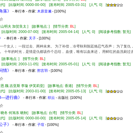
] [出版时间: 0000-00-00] [发布时间: 2005-03-31] [人气: 0] [
的角落》
- 单行本 - 作家:
木原音濑
- [100%]
介
横山明夫 加贺良太 ] [故事地点: ] [情节分类:
BL
]
 [出版时间: 2000-07-00] [发布时间: 2005-04-14] [人气: 0] [阅读参考指数: 暂无]
》
- 单行本 - 作家:
天子
- [100%]
一个女人； 一段过去、两种未来。 为了补偿，冷雩秋和陈廷烙忍气吞声； 为了复仇
。 十年的时光，是情是仇都该作个总结， 血债，唯有以血来还， 用鲜红的血洗刷过
 [故事地点: ] [情节分类:
BL
]
 [出版时间: 2003-11-05] [发布时间: 2005-05-01] [人气: 0] [阅读参考指数: 暂无]
王问情》
- 单行本 - 作家:
邢言羽
- [100%]
介
谢恩.魏.吉亚斯 李璇 伊芙莉亚] [故事地点: 香港] [情节分类:
BL
]
] [出版时间: 2003-01-00] [发布时间: 2005-05-13] [人气: 0] [
恋II—进行曲》
- 单行本 - 作家:
织云
- 出版社:
[100%]
介
向晓冬 何旭东 晓秋] [故事地点: 台湾] [情节分类:
BL
]
] [出版时间: 0000-00-00] [发布时间: 2005-05-14] [人气: 0] [
禀公子》
- 单行本 - 作家:
子瑄
- [100%]
介