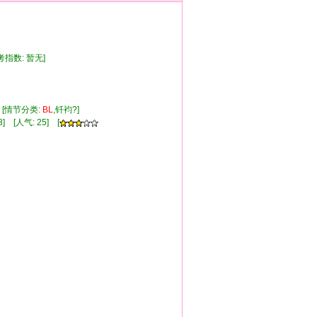
参考指数: 暂无]
 [情节分类:
BL
,钎袀?]
] [人气: 25] [