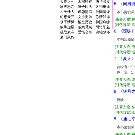
天作之和
因祸得福
协议买卖
5. 《同居
家族恩怨
浪子回头
久别重逢
才子佳人
虐恋情深
异国情缘
本书暂缺简
幻想天开
女扮男装
你情我愿
[主要人物: 
杀手情缘
架空历史
异国奇缘
[时代背景: 现代
假凤虚凰
破案悬疑
阴错阳差
6. 《暧昧
强取豪夺
爱恨交织
魂驰梦移
豪门恩怨
本书暂缺简
[主要人物: 
[时代背景: 现代
7. 《夏天
曾经有一个
你，我一定
[主要人物: 
[时代背景: 现代
8. 《银月
暂缺
[主要人物:
[时代背景: 架空
9. 《通往
本书暂缺简
[主要人物: 