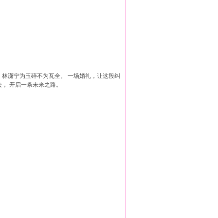
，林潇宁为玉碎不为瓦全。 一场婚礼，让这段纠
去， 开启一条未来之路。