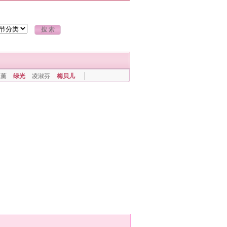
上薰
绿光
凌淑芬
梅贝儿