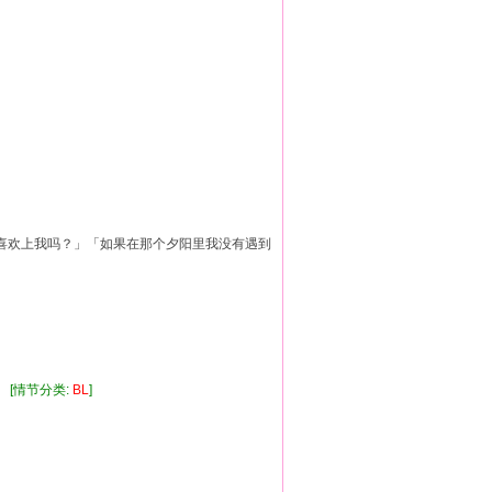
喜欢上我吗？」「如果在那个夕阳里我没有遇到
 [情节分类:
BL
]