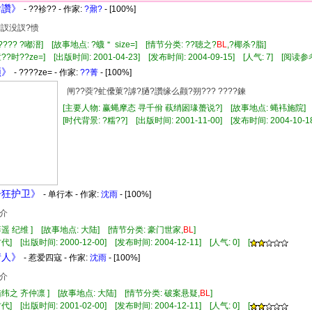
偷讚》
- ??袗?? - 作家:
?鼐?
- [100%]
邧!訍没訍?愦
???? ?嘟溍] [故事地点: ?蠛＂ size=] [情节分类: ??聴之?
BL
,?椰杀?脂]
??时??ze=] [出版时间: 2001-04-23] [发布时间: 2004-09-15] [人气: 7] [阅读
频》
- ????ze= - 作家:
??菁
- [100%]
闸??葖?虻儽菄?謼?膼?讚缘么颧?朔??? ????鍊
[主要人物: 赢蝿摩态 寻千佾 蓻绡囦瑑蠆说?] [故事地点: 蝿袆施院]
[时代背景: ?糯??] [出版时间: 2001-11-00] [发布时间: 2004-10-18
子狂护卫》
- 单行本 - 作家:
沈雨
- [100%]
介
薛遥 纪维 ] [故事地点: 大陆] [情节分类: 豪门世家,
BL
]
] [出版时间: 2000-12-00] [发布时间: 2004-12-11] [人气: 0] [
情人》
- 惹爱四寇 - 作家:
沈雨
- [100%]
介
陆纬之 齐仲凛 ] [故事地点: 大陆] [情节分类: 破案悬疑,
BL
]
] [出版时间: 2001-02-00] [发布时间: 2004-12-11] [人气: 0] [